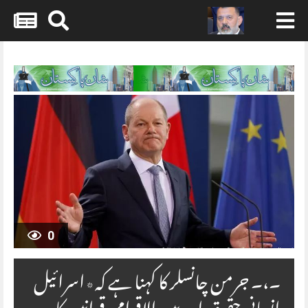
Skip
to
content
0
۔،۔ جرمن چانسلر کا کہنا ہے کہ٭اسرائیل