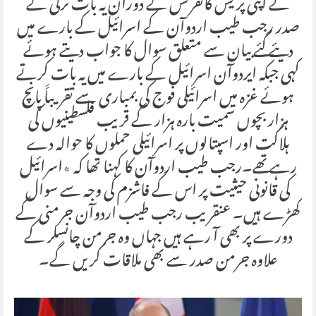
نے اپنی پریس کانفرنس کے دوران یہ بات ترکی کے
صدر رجب طیب اردوآن کے اسرائیل کے بارے میں
دیئے گئے بیان سے متعلق سوال کا جواب دیتے ہوئے
کہی جبکہ ایردوآن اسرائیل کے بارے میں یہ بات کرتے
ہوئے غزہ میں اسرائیلی فوج کی بمباری سے تقریباََ پانچ
ہزار بچوں سمیت بارہ ہزار کے قریب فلسطینیوں کی
ہلاکت اور اسپتالوں پر اسرائیلی حملوں کا حوالہ دے
رہے تھے۔رجب طیب اردوآن کا کہنا تھا کہ ٭اسرائیل
کی قانونی حیثیت پر اس کے فاشزم کی وجہ سے سوال
کھڑے ہیں۔ عنقریب رجب طیب اردوآن جرمنی کے
دورے پر بھی آ رہے ہیں جہاں وہ جرمن چانسلر کے
علاوہ جرمن صدر سے بھی ملاقات کریں گے۔