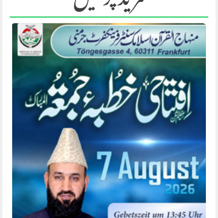
مزید پڑھیں