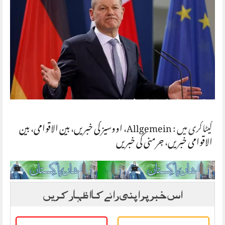
کیٹاگری میں :
Allgemein
،
اووسیز کی خبریں
،
بین الاقوامی
،
بین
الاقوامی خبریں
،
جرمنی کی خبریں
اس خبر پر اپنی رائے کا اظہار کریں