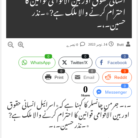
انسانی حقوق اور بین الاقوامی قوانین کا
احترام کرنے والا ملک ہے?٭۔نذر
حسین۔،۔
14. نومبر 2023
Butt
0 تبصرے
0
0
0
WhatsApp
Twitter/X
Facebook
0
0
0
Print
Email
Reddit
0
0
Messenger
Shares
۔،۔ جرمن چانسلر کا کہنا ہے کہ٭اسرائیل انسانی حقوق
اور بین الاقوامی قوانین کا احترام کرنے والا ملک ہے?
٭۔نذر حسین۔،۔