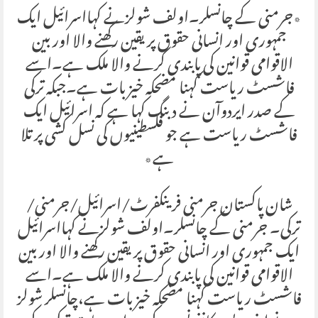
٭جرمنی کے چانسلر۔اولف شولزنے کہااسرائیل ایک
جمہوری اور انسانی حقوق پر یقین رکھنے والا اور بین
الاقوامی قوانین کی پابندی کرنے والا ملک ہے۔اسے
فاشسٹ ریاست کہنا مضحکہ خیز بات ہے۔جبکہ ترکی
کے صدر ایردوآن نے دبنگ کہا ہے کہ اسرائیل ایک
فاشسٹ ریاست ہے جو فلسطینیوں کی نسل کشی پر تلا
ہے٭
شان پاکستان جرمنی فرینکفرٹ/اسرائیل/جرمنی/
ترکی۔ جرمنی کے چانسلر۔اولف شولزنے کہااسرائیل
ایک جمہوری اور انسانی حقوق پر یقین رکھنے والا اور بین
الاقوامی قوانین کی پابندی کرنے والا ملک ہے۔اسے
فاشسٹ ریاست کہنا مضحکہ خیز بات ہے،چانسلر شولز