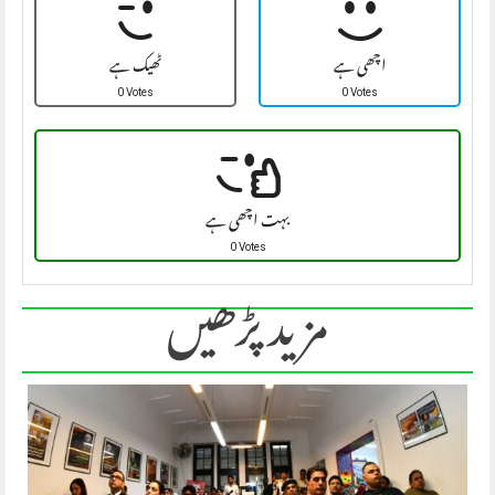
اچھی ہے
ٹھیک ہے
0 Votes
0 Votes
بہت اچھی ہے
0 Votes
مزید پڑھیں