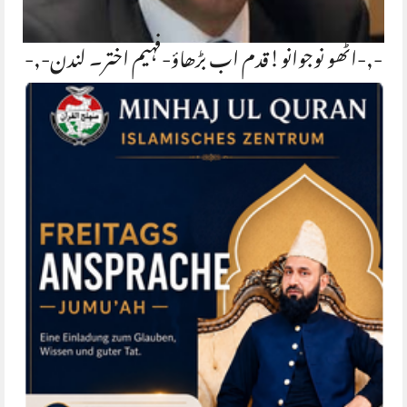
-,-اٹھو نوجوانو!قدم اب بڑھاؤ-فہیم اختر۔ لندن-,-