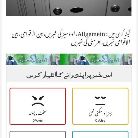
کیٹاگری میں :
Allgemein
،
اووسیز کی خبریں
،
بین الاقوامی
،
بین
الاقوامی خبریں
،
جرمنی کی خبریں
اس خبر پر اپنی رائے کا اظہار کریں
بہتر ہو سکتی تھی
سخت نا پسند
0 Votes
0 Votes