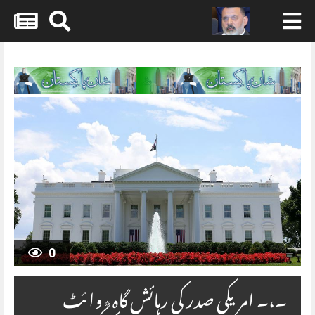
Skip
to
content
0
۔،۔ امریکی صدر کی رہائش گاہ٭وائٹ