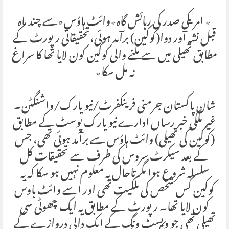
٭ امریکی صدر کی رہائش گاہ٭وائٹ ہاوُس٭سے چند ماہ
قبل نشہ آور دوا(کوکین) برآمد ہوئی،تحقیقاتی رپورٹ کے
مطابق تھیلی میں سے ملنے والی کوکین کون لایا تھا کا سراغ
نہ مل سکا٭
شان پاکستان جرمنی فرینکفرٹ/نیو یارک/واشنگٹن۔
غیر ملکی خبر رساں ادارے نیو یارک پوسٹ کے مطابق
(کوکین کی تھیلی) وائٹ ہاوُس سے برآمد ہوئی تھی، جس
کے بعد سیکرٹ سروس کی طرف سے تحقیقات کل
سلسلہ شروع ہوا مگر تاحال یہ معلوم نہیں ہو سکا کہ یہ
کوکین کس شخص کی ملکیت تھی اور اسے وائٹ ہاوس
کون لایا تھا۔ رپورٹ کے مطابق یہ ایک چھوٹی سی
تھیلی تھی جو ویسٹ ونگ کے ایک دالی دروازے کے