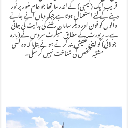
قریب ایک (کیمبی) کے اندر ملا تھا جو عام طور پر ٹُور
دینے کے لئے استعمال ہوتا ہے جبکہ وہاں آنے جانے
والوں کو فون اور دیگر سامان رکھنے کی ہدایت کی جاتی
ہے۔ رپورٹ کے مطابق سیکرٹ سروس نے (بارہ
جولائی) کو اپنی تفتیش بند کرتے ہوئے بتایا کہ وہ کسی
مشتبہ شخص کی شناخت نہیں کر سکی۔