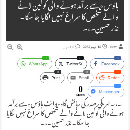
ہاوُس٭سے برآمد ہونے والی کوکین لانے
والے شخص کا سراغ نہیں لگایا جا سکا۔
نذر حسین۔،۔
15. نومبر 2023
Butt
0 تبصرے
0
0
0
WhatsApp
Twitter/X
Facebook
0
0
0
Print
Email
Reddit
0
0
Messenger
Shares
۔،۔ امریکی صدر کی رہائش گاہ٭وائٹ ہاوُس٭سے برآمد
ہونے والی کوکین لانے والے شخص کا سراغ نہیں لگایا
جا سکا۔ نذر حسین۔،۔