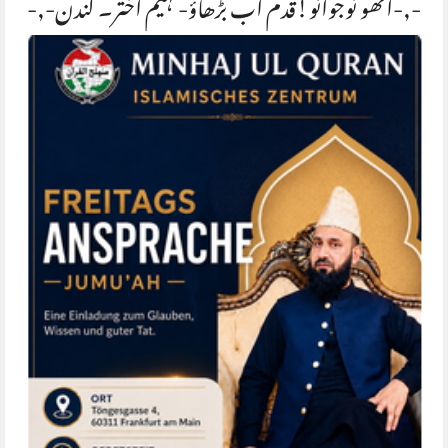
-,-اٹھو نوجوانو!قدم اب بڑھاؤ-فہیم اختر۔ لندن-,-