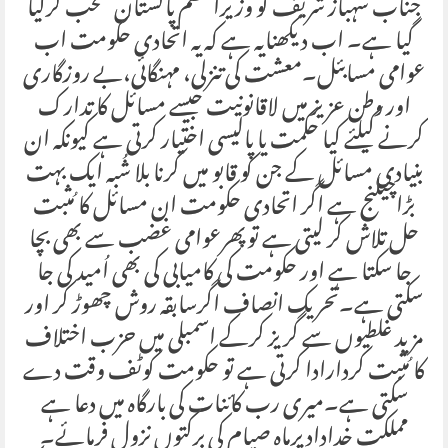
جناب شہباز شریف کو وزیراعظم پاکستان منتحب کرلیا
گیا ہے۔ اب دیکھنایہ ہے کہ یہ اتحادی حکومت اب
عوامی مسابئل۔معشت کی تنزلی، مہنگائی،بے روزگاری
اور وطن عزیز میں لاقانونیت جیسے مسائل کا تدارک
کرنے کیلئے کیا حکمت یا پالیسی اختیار کرتی ہے کیونکہ ان
بنیادی مسائل کے جن کو قابو میں کرنا بلا شُبہ ایک بہت
بڑاچیلنج ہے اگر اتحادی حکومت ان مسائل کا مُثبت
حل تلاش کر لیتی ہے توپھرعوامی غضب سے بھی بچا
جا سکتا ہے اور حکومت کی کامیابی کی بھی اُمید کی جا
سکتی ہے۔تحریک انصاف اگرسابقہ روش چھوڑ کر اور
مزید غلطیوں سے گریز کرکے اسمبلی میں حزب اختلاف
کا مُثبت کردارادا کرتی ہے تو حکومت کوٹف وقت دے
سکتی ہے۔میری رب کائنات کی بارگاہ میں دعا ہے
مملکت خداداد پرماہ صیام کی برکتوں نزول فرمائے۔