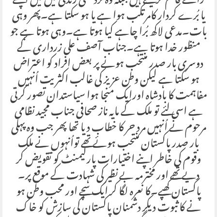
رائے قائم کر لیتے ہیں جبکہ وہ فردعملی زندگی میں میں اچھے
یا بُرے کردار کامرتکب ہوا ہے یا ہو سکتا ہے۔پھر وہی
بات۔مدعی لاکھ بُرا چاہے کیا ہوتا ہے۔وہی ہوتا ہے جو
منظور خدا ہوتا ہے۔جناب آصف علی زرداری کے
دوسری بار صدر منتحب ہونے پر بعض افراد کو اعتراض
ہو سکتا ہے لیکن وطن عزیز کی غالب اکثریت اُنہیں
مفاہمت کا بادشاہ اورایک منجا ہوا سیاستدان تصور کرتی
ہے اسی لئے تو ملک کے مایہ ناز صحافی جناب مجید نظامی
مرحوم نے اُنہیں مرد حر کا خطاب دیا تھا پھر جب وہ پہلی
بار صدر پاکستان منتحب ہوئے تھے تواُنہوں نے ملک
وقوم کی خاطر اپنے اختیارات پارلیمنٹ کو تقویض کر
دیے تھے اور مخترمہ بے نظیر کی شہادت کے موقع پر۔
پاکستان کھپے۔کا نعرہ لگا کر ایک سچے اور محب وطن ہو
نے کا ثبوت دیکر دشمنان پاکستان کی سازش کو خاک