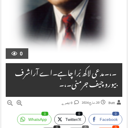
0
۔،۔مدعی لاکھ بُرا چاہے۔اے آراشرف
بیورو چیف جرمنی۔،۔
20. مارچ 2024
Butt
0 تبصرے
0
0
0
WhatsApp
Twitter/X
Facebook
0
0
0