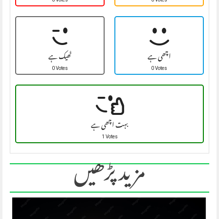
اچھی ہے
ٹھیک ہے
0 Votes
0 Votes
بہت اچھی ہے
1 Votes
مزید پڑھیں