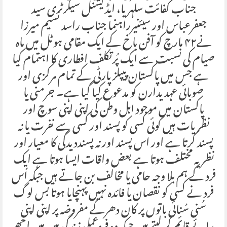
جناب کفائت سلہریا، ایڈیشنل سیکرٹری سید
جعفرعباس اور سیئنیرراہنما جناب راسد نسیم میرزا
نے۴۲ مارچ کو آفن باخ کے ایک مقامی ہوٹل میں ماہ
صیام کی نسبت سے ایک پُرتکلف افطاری کا اہتمام کیا
ہے جس میں پاکستان پیپلز پارٹی کے تمام مرکزی اور
صوبائی عہدیدارن کو مدعوع کیا گیا ہے۔ جرمنی یا
پاکستان میں موجود اہل وطن کی اپنی اپنی سوچ اور
نظریات ہیں کوئی کسی کو پسند اور کسی سے نفرت یا نہ
پسند کرتا ہے اور اس پسند اور نہ پسنددیدگی کا معیار اور
نظریہ مختلف ہوتا ہے بعض واقات ایسا ہوتا ہے ایک
فرد کے ہم بلا وجہ حامی یا مخالف بن جاتے ہیں جبکہ اُس
فرد نے کسی کو نقصان یا فائدہ نہیں پہنچایا ہوتا بس لوگ
سُنی سُنائی باتوں پر کان دھرکے مفروضہ پر اپنی اپنی