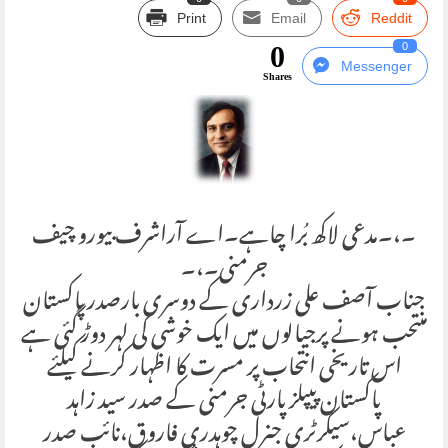
Print
Email
Reddit
0
0
Messenger
Shares
۔،۔مدعی لاکھ بُرا چاہے۔اے آراشرف بیورو چیف
جرمنی۔،۔
جناب آصف علی زرداری کے دوسری بارصدر پاکستان
منتحب ہونے پرجیالوں میں ایک خوشی کی لہر دوڑ گئی ہے
اس تاریخی انتحاب پر مسرت کا اظہار کرنے کیلئے
پاکستان پیپلزپارٹی جرمنی کے صدر سید زاہد
عباس،سیکرٹری جنرل چوہدری فاروق،نائب صدر