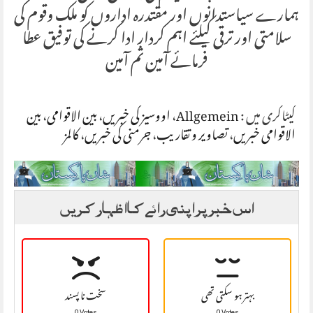
ہمارے سیاستدانوں اور مقتدرہ اداروں کو ملک وقوم کی
سلامتی اور ترقی کیلئے اہم کردار ادا کرنے کی توفیق عطا
فرمائے آمین ثم آمین
کیٹاگری میں :
Allgemein
،
اووسیز کی خبریں
،
بین الاقوامی
،
بین
الاقوامی خبریں
،
تصاویر و تقاریب
،
جرمنی کی خبریں
،
کالمز
اس خبر پر اپنی رائے کا اظہار کریں
بہتر ہو سکتی تھی
سخت نا پسند
0 Votes
0 Votes