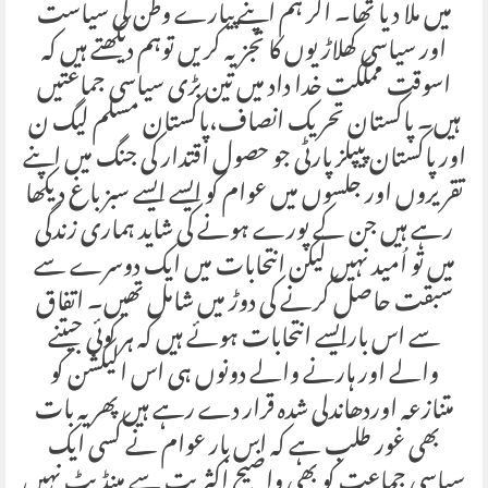
میں ملا دیا تھا۔ اگر ہم اپنے پیارے وطن کی سیاست
اور سیاسی کھلاڑیوں کا تجزیہ کریں توہم دیکھتے ہیں کہ
اسوقت مملکت خدا داد میں تین بڑی سیاسی جماعتیں
ہیں۔ پاکستان تحریک انصاف،پاکستان مسلم لیگ ن
اور پاکستان پیپلز پارٹی جو حصول اقتدار کی جنگ میں اپنے
تقریروں اور جلسوں میں عوام کو ایسے ایسے سبز باغ دیکھا
رہے ہیں جن کے پورے ہونے کی شاید ہماری زندگی
میں تو اُمید نہیں لیکن انتحابات میں ایک دوسرے سے
سبقت حاصل کرنے کی دوڑ میں شامل تھیں۔ اتفاق
سے اس بارایسے انتحابات ہوئے ہیں کہ ہر کوئی جیتنے
والے اور ہارنے والے دونوں ہی اس الیکشن کو
متنازعہ اوردھاندلی شدہ قرار دے رہے ہیں پھر یہ بات
بھی غور طلب ہے کہ اس بار عوام نے کسی ایک
سیاسی جماعت کو بھی واضیح اکثریت سے مینڈیٹ نہیں