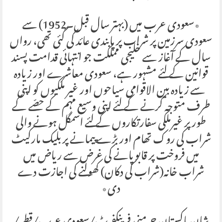
٭سعودی عرب میں (بہتر سال قبل۔1952) سے
سعودی سرزمین پر شراب پر پابندی عائد کی گئی تھی، رواں
سال کے آغاز سے خلیجی مملکت جو انتہائی قدامت پسند
قوانین کے لئے مشہور ہے، سعودی معاشرے اور زیادہ
سے زیادہ بین الاقوامی سیاحوں اور غیر ملکیوں کو اپنی
طرف متوجہ کرنے کے لئے اپنی وسیع مہم کے حصّے کے
طور پر غیرملکی سفارتکاروں کے لئے اسمگل ہونے والی
شراب کی روک تھام اور بڑے پیمانے پر بلیک مارکیٹ
میں فروخت پر قابو پانے کی غرض سے ریاض میں
شراب خانہ(شراب کی دکان) کھولنے کی اجازت دے
دی٭