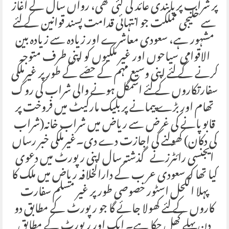
پر شراب پر پابندی عائد کی گئی تھی، رواں سال کے آغاز
سے خلیجی مملکت جو انتہائی قدامت پسند قوانین کے لئے
مشہور ہے، سعودی معاشرے اور زیادہ سے زیادہ بین
الاقوامی سیاحوں اور غیر ملکیوں کو اپنی طرف متوجہ
کرنے کے لئے اپنی وسیع مہم کے حصّے کے طور پر غیرملکی
سفارتکاروں کے لئے اسمگل ہونے والی شراب کی روک
تھام اور بڑے پیمانے پر بلیک مارکیٹ میں فروخت پر
قابو پانے کی غرض سے ریاض میں شراب خانہ(شراب
کی دکان) کھولنے کی اجازت دے دی۔غیرملکی خبر رساں
ایجنسی رائٹرزنے گذشتہ سال اپنی رپورٹ میں دعوی
کیا تھا کہ سعودی عر ب کے دارالخلافہ ریاض میں ملک کا
پہلا الکحل اسٹور خصوصی طور پر غیر مسلم سفارت
کاروں کے لئے کھولا جائے گا جو رپورٹ کے مطابق دو
دن پہلے کھل چکا ہے۔ ایک اور رپورٹ کے مطابق