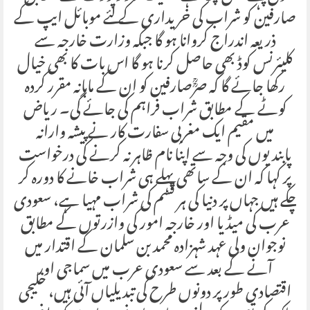
صارفین کو شراب کی خریداری کے لئے موبائل ایپ کے
ذریعہ اندراج کروانا ہو گا جبکہ وزارت خارجہ سے
کلیئرنس کوڈ بھی حاصل کرنا ہو گا اس بات کا بھی خیال
رکھا جائے گا کہ صرؒؒصارفین کو ان کے ماہانہ مقرر کردہ
کوٹے کے مطابق شراب فراہم کی جائے گی۔ ریاض
میں مقیم ایک مغربی سفارت کار نے پیشہ وارانہ
پابندیوں کی وجہ سے اپنا نام ظاہر نہ کرنے کی درخواست
پر کہا کہ ان کے ساتھی پہلے ہی شراب خانے کا دورہ کر
چکے ہیں جہاں پر دنیا کی ہر قسم کی شراب مہیا ہے، سعودی
عرب کی میڈیا اور خارجہ امور کی وازرتوں کے مطابق
نوجوان ولی عہد شہزادہ محمد بن سلمان کے اقتدار میں
آنے کے بعد سے سعودی عرب میں سماجی اور
اقتصادی طور پر دونوں طرح کی تبدیلیاں آئی ہیں، خلیجی