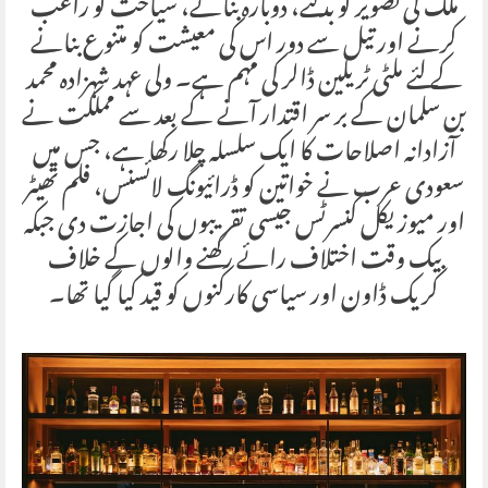
ملک کی تصویر کو بدلنے، دوبارہ بنانے، سیاحت کو راغب
کرنے اور تیل سے دور اس کی معیشت کو متنوع بنانے
کے لئے ملٹی ٹریلین ڈالر کی مہم ہے۔ ولی عہد شہزادہ محمد
بن سلمان کے بر سر اقتدار آنے کے بعد سے مملکت نے
آزادانہ اصلاحات کا ایک سلسلہ چلا رکھا ہے، جس میں
سعودی عرب نے خواتین کو ڈرائیونگ لائسنس، فلم تھیٹر
اور میوزیکل کنسرٹس جیسی تقریبوں کی اجازت دی جبکہ
بیک وقت اختلاف رائے رکھنے والوں کے خلاف
کریک ڈاون اور سیاسی کارکنوں کو قید کیا گیا تھا۔