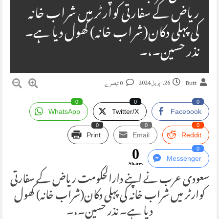
ریاض کے سفارتی کوارٹر میں شراب خانہ
کی پہلی دکان(شراب خانہ) کھول دیا ہے۔
نذر حسین۔،۔
26. اپریل 2024
Butt
0 تبصرے
0
0
0
WhatsApp
Twitter/X
Facebook
0
0
0
Print
Email
Reddit
0
0
Messenger
Shares
سعودی عرب نے اپنے دارالحکومت ریاض کے سفارتی
کوارٹر میں شراب خانہ کی پہلی دکان(شراب خانہ) کھول
دیا ہے۔ نذر حسین۔،۔