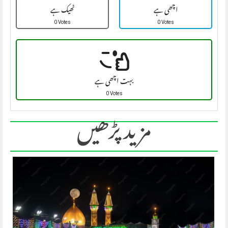
اچھی ہے
ٹھیک ہے
0 Votes
0 Votes
بہت اچھی ہے
0 Votes
مزید پڑھیں