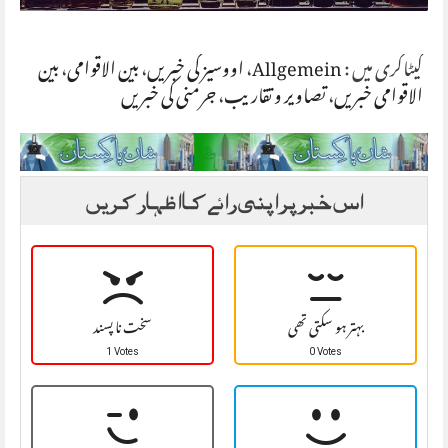
کیٹاگری میں :
Allgemein
،
اووسیز کی خبریں
،
بین الاقوامی
،
بین
الاقوامی خبریں
،
تصاویر و تقاریب
،
جرمنی کی خبریں
اس خبر پر اپنی رائے کا اظہار کریں
بہتر ہو سکتی تھی
سخت نا پسند
1 Votes
0 Votes