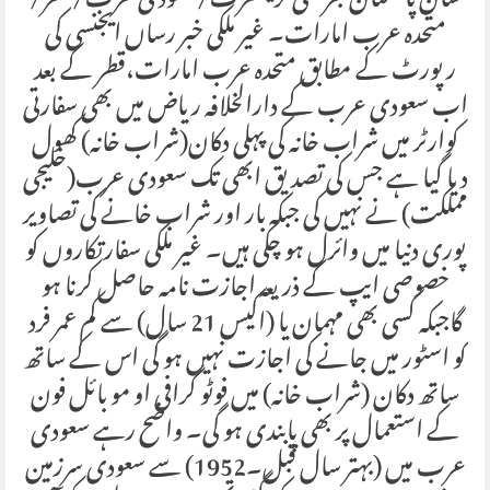
شان پاکستان جرمنی فرینکفرٹ/سعودی عرب/قطر/
متحدہ عرب امارات۔ غیر ملکی خبر رساں ایجنسی کی
رپورٹ کے مطابق متحدہ عرب امارات،قطر کے بعد
اب سعودی عرب کے دارالخلافہ ریاض میں بھی سفارتی
کوارٹر میں شراب خانہ کی پہلی دکان(شراب خانہ) کھول
دیا گیا ہے جس کی تصدیق ابھی تک سعودی عرب(خلیجی
مملکت) نے نہیں کی جبکہ بار اور شراب خانے کی تصاویر
پوری دنیا میں وائرل ہو چکی ہیں۔ غیر ملکی سفارتکاروں کو
خصوصی ایپ کے ذریعہ اجازت نامہ حاصل کرنا ہو
گاجبکہ کسی بھی مہمان یا (اکیس 21 سال) سے کم عمر فرد
کو اسٹور میں جانے کی اجازت نہیں ہو گی اس کے ساتھ
ساتھ دکان (شراب خانہ) میں فوٹو گرافی او مو بائل فون
کے استعمال پر بھی پابندی ہو گی۔ واضح رہے سعودی
عرب میں (بہتر سال قبل۔1952) سے سعودی سرزمین