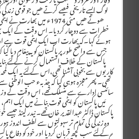
وقار 1ور غرور و تمکنت یا زلت و رسوائی اور غ
لوگ ایسے تاریخی فیصے کرتے ھیں جو قومی زندگی ک
ھوتے ھیں مئی 1974ء میں بھ
خطرات سے دوچار کردیا۔ اس وقت کے ایک بھارتی
ہوئے کہا۔کہ بھارت اب ایک ایٹمی قوت ہے اور پ
جس سے واضح طور پر پاکستان کو یہ پیغام دیا گیا
پاکستان کے خلاف استعمال کرنے کے لئے بنایا ہے
کاریوں سے بخوبی آشنا تھی،اس کے لئے یہ ایک لمحہء 
تھی۔ پھر معجزہ ہوہی گیا کہ جذبہء حب الوطنی س
سائنسی ادارے سے منسلک تھے، اس وقت کے وزیر اعظم
مَیں پاکستان کو ایٹمی قوت بنانے میں ایک اہم، مو
پاکستان ڈاکٹر عبدالقدیر خان تھے۔ نیدر لینڈ ج
وہ زندگی کی تمام تر سہولتوں سے لطف اندوز ہو
کے لئے سب کچھ قربان کردیا اور خود کو دفاع پاک