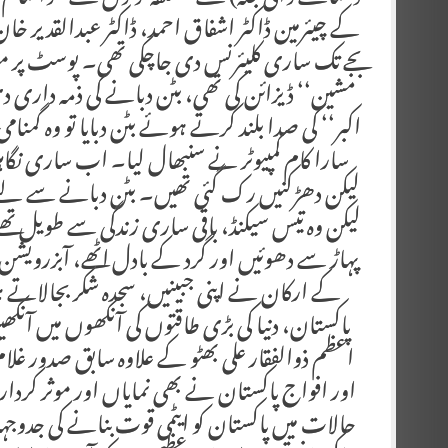
کے چیئرمین ڈاکٹر اشفاق احمد، ڈاکٹر عبدالقدیر خان
بجے تک ساری کلیئرنس دی جاچکی تھی۔ پوسٹ پر موج
مشین‘‘ ڈیزائن کی تھی، بٹن دبانے کی ذمہ داری د
اکبر‘‘ کی صدا بلند کرتے ہوئے بٹن دبایا تو وہ گمنام
سارا کام کمپیوٹر نے سنبھال لیا۔ اب ساری نگاہی
لیکن دھڑکنیں رک گئی تھیں۔ بٹن دبانے سے لے کر
لیکن وہ تیس سیکنڈ، باقی ساری زندگی سے طویل تھ
پہاڑ سے دھوئیں اور گرد کے بادل اٹھے، آبزرویش
کے ارکان نے اپنی جبینیں، سجدہ شکر بجالاتے 
پاکستان، دنیا کی بڑی طاقتوں کی آنکھوں میں آنک
اعظم ذوالفقار علی بھٹو کے علاوہ سابق صدور غ
اور افواج پاکستان نے بھی نمایاں اور موثر کردار
حالات میں پاکستان کو ایٹمی قوت بنانے کی جدوجہد