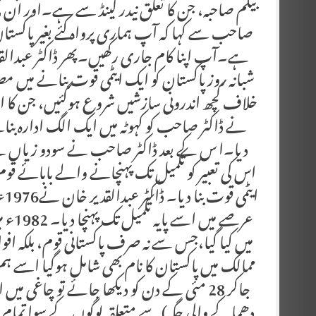
بیگم صاحبہ، جن کا تعلق نیدر لینڈ سے ہے۔اور ان کی
صاحب سے کہا کہ آپ ہماری پرواہ کئے بغیر پاکستان 
ہے۔آپ اپنا کام جاری رکھیں۔پھر ڈاکٹر عبدالقد
شبانہ روز پاکستان کو ایک ایٹمی قوت بنانے میں 
خلاف کچھ اندرونی سازشیں شروع ہوگئیں، جن کا انہ
نے ڈاکٹر صاحب کو کہوٹہ میں ایک الگ ادارہ بنانے 
دیا۔ا س کے بعد ڈاکٹر صاحب نے سودو زیاں سے 
اس کی تعبیر کو تکمیل تک پہنچانے والے بابائے قوم 
ای
میں کیا گیا،جس سے نہ صرف پاکستانی قوم، بلکہ افو
جاکر 28 مئی کے دن کو دیکھا جائے تو چاغی 