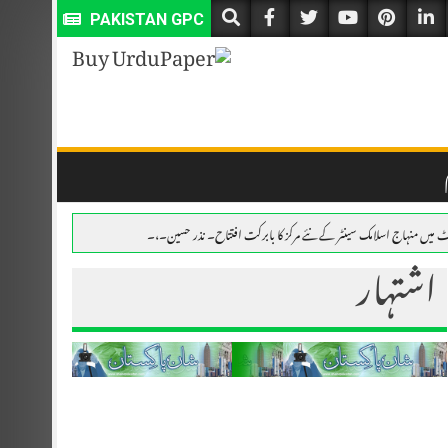
PAKISTAN GPC
 میں منہاج اسلامک سینٹر کے نئے مرکز کا بابرکت افتتاح۔ نذر حسین۔،۔
اشتہار
خمی، ملزمان فرار۔ نذر حسین۔،۔