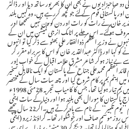
 دو صاحبزادیوں نے بھی ان کا بھر پور ساتھ دیا او ر ڈاکٹر
اور پاکستانی قوم کے لئے جو کچھ کررہے ہیں، وہ کہیں بلند
یر خان نے رات کو رات اور دن کو دن نہیں سمجھا اور
مصروف ہوگئے۔ اس مرحلے پر اٹامک انرجی کمیشن میں ان کے
وں نے وزیر اعظم ذوالفقار علی بھٹو سے ذکر کیا تو انہوں
کو کہا اور ڈاکٹر عبدالقدیر خان کو اس کا سربراہ مقرر کر
بے نیاز ہوکر شاعر مشرق علامہ اقبالؒ کے خواب اور
قائد اعظم محمدعلی جناح ؒ کے پاکستان کو ایک ناقابل تسخیر
ٹمی قوت بنا دیا۔ ڈاکٹر عبدالقدیر خان نے1976ء میں ایٹم بم پر کام شروع کیا اور چھ سات سال کے مختصر
عرصے میں اسے پایہ تکمیل تک پہنچا دیا۔ 1982ء میں بم تیار ہوگیا تھا، جس کا کامیاب تجربہ 28مئی 1998ء
اج پاکستان کا مورال بھی بلند ہوا اور دنیا کے سات ایٹمی
ممالک میں پاکستان کا نام بھی شامل ہوگیا اسے ہم ’’یوم تکبیر‘‘ کے نام سے یاد کرتے ہیں۔اگر22 سال پیچھے
میں اس روز موسم صاف اور خوشگوار تھا۔ گراؤنڈ زیرو (ایٹمی
دھماکے والی جگہ) سے متعلقہ لوگوں کے سوا تمام افراد کو ہٹالیا گیا تھا۔ 2 بج کر 30 منٹ پر پی اے ای سی