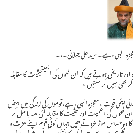
عجزہ الہی٭ہے۔ سید علی جیلانی۔،۔
ر تاریخی ہوتے ہیں کہ ان لمحوں کی اہمیتحیثیت کا مقابلہ
ر بھی نہیں کر سکتیں ٭
انی ایٹمی قوت ٭معجزہ الہی٭ہے،قوموں کی زندگی میں بعض
ان لمحوں کی اھمیت اور حثیت کا مقابلہ کئی صدیاںمل کر
یخ کا وہ حساس موڑ ھوتے ھیں جہاں کوئی قوم اپنے عزت و