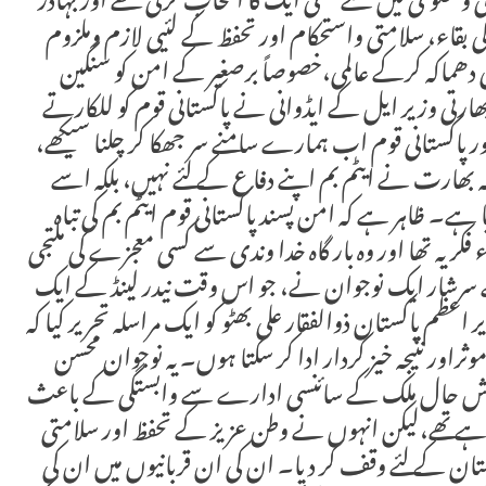
لامی و محکومی میں سے کسی ایک کا انتخاب کرتی ھے اور بہادر
ی بقاء، سلامتی واستحکام اور تحفظ کے لئیی لازم وملزوم
ارت نے ایٹمی دھماکہ کرکے عالمی،خصوصاً برصغیر کے امن کو سنگین
 وزیر ایل کے ایڈوانی نے پاکستانی قوم کو للکارتے
اکستانی قوم اب ہمارے سامنے سر جھکا کر چلنا سیکھے،
 کہ بھارت نے ایٹم بم اپنے دفاع کے لئے نہیں، بلکہ اسے
۔ ظاہر ہے کہ امن پسند پاکستانی قوم ایٹم بم کی تباہ
فکریہ تھا اور وہ بار گاہ خدا وندی سے کسی معجزے کی ملتجی
ے سرشار ایک نوجوان نے، جو اس وقت نیدر لینڈ کے ایک
 پاکستان ذوالفقار علی بھٹو کو ایک مراسلہ تحریر کیا کہ
ثراور نتیجہ خیز کردار ادا کر سکتا ہوں۔ یہ نوجوان محسن
یسے خوش حال ملک کے سائنسی ادارے سے وابستگی کے باعث
رہے تھے،لیکن انہوں نے وطن عزیز کے تحفظ اور سلامتی
ستان کے لئے وقف کر دیا۔ ان کی ان قربانیوں میں ان کی