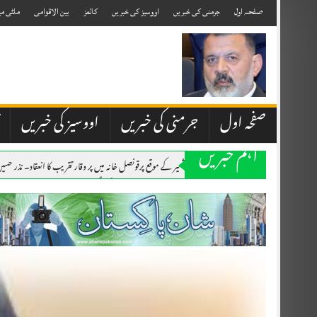
Skip
to
صفحہ اول
جرمنی کی خبریں
اووسیز کی خبریں
کالمز
بین الاقوامی
ملٹی می
content
صفحہ اول
جرمنی کی خبریں
اووسیز کی خبریں
اہم خبریں
۔،۔ یوم استحصال کشمیر کے موقع پرقونصل خانہ میں پر وقار تقریب کا انعقاد۔ نذر حس
۔،۔ آگ بجھانے والے دو ہیلی کاپٹر فضا میں ٹکرا گئے،دو اہلکار ہلاک۔برطانوی پائل