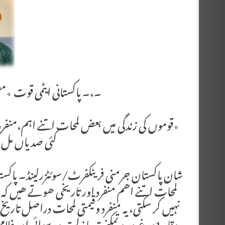
۔،۔ پاکستانی ایٹمی قوت ٭م
٭قوموں کی زندگی میں بعض لمحات اتنے اہم،منفرد او
کئی صدیاں مل ک
شان پاکستان جرمنی فرینکفرٹ/سوئٹزرلینڈ۔ پاکست
لمحات اتنے اھم منفرد اور تاریخی ھوتے ھیں کہ 
نہیں کر سکتی، یہ منفرد وقیمتی لمحات دراصل تار