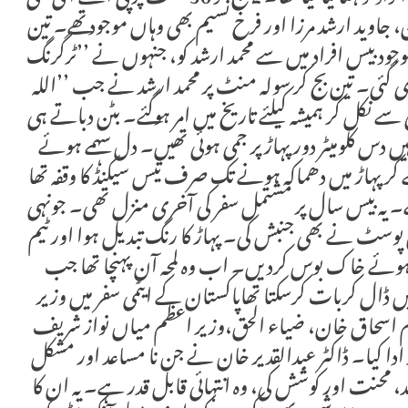
، جاوید ارشد مرزا اور فرخ نسیم بھی وہاں موجود تھے۔ تین
ود بیس افراد میں سے محمد ارشد کو، جنہوں نے ’’ٹرگرنگ
ی گئی۔ تین بج کر سولہ منٹ پر محمد ارشد نے جب ’’اللہ
ی سے نکل کر ہمیشہ کیلئے تاریخ میں امر ہوگئے۔ بٹن دباتے ہی
ں دس کلومیٹر دور پہاڑ پر جمی ہوئی تھیں۔ دل سہمے ہوئے
 پہاڑ میں دھماکہ ہونے تک صرف تیس سیکنڈ کا وقفہ تھا
ے۔ یہ بیس سال پر مشتمل سفر کی آخری منزل تھی۔ جونہی
ن پوسٹ نے بھی جنبش کی۔ پہاڑ کا رنگ تبدیل ہوا اور ٹیم
ہوئے خاک بوس کردیں۔ اب وہ لمحہ آن پہنچا تھا جب
ھیں ڈال کربات کرسکتا تھاپاکستان کے ایٹمی سفر میں وزیر
لام اسحاق خان، ضیاء الحق،وزیر اعظم میاں نواز شریف
 ادا کیا۔ ڈاکٹر عبدالقدیر خان نے جن نا مساعد اور مشکل
، محنت اور کوشش کی، وہ انتہائی قابل قدر ہے۔ یہ ان کا