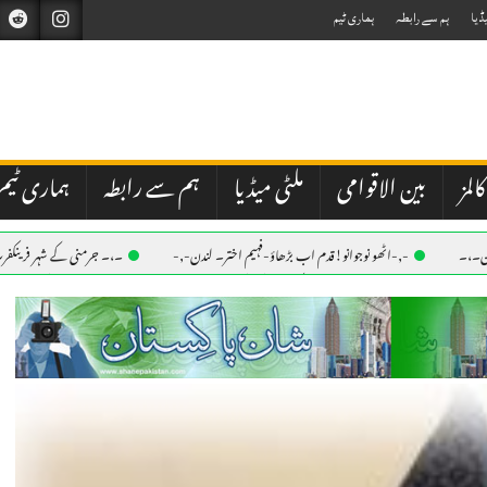
ڈیا
ہم سے رابطہ
ہماری ٹیم
کالمز
بین الاقوامی
ملٹی میڈیا
ہم سے رابطہ
ہماری ٹیم
ین۔،۔
-,-اٹھو نوجوانو!قدم اب بڑھاؤ-فہیم اختر۔ لندن-,-
۔،۔ جرمنی کے شہر فرینکفرٹ
ٹ محفوظ۔ نذر حسین۔،۔
۔،۔ فرینکفرٹ کے مرکزی ریلوے اسٹیشن پر لڑائی،نوجوان چاقو کے وار سے ز