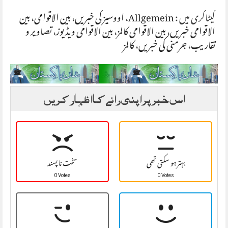
کیٹاگری میں :
Allgemein
،
اووسیز کی خبریں
،
بین الاقوامی
،
بین
الاقوامی خبریں
،
بین الاقوامی کالمز
،
بین الاقوامی ویڈیوز
،
تصاویر و
تقاریب
،
جرمنی کی خبریں
،
کالمز
اس خبر پر اپنی رائے کا اظہار کریں
بہتر ہو سکتی تھی
سخت نا پسند
0 Votes
0 Votes