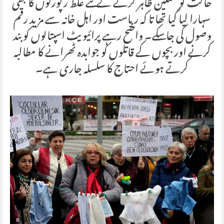
حالت کو سنگین ظاہر کرنے کے لئے غلط رپورٹوں کا بھی
سہارا لیا گیا تھا تا کہ ریاست اور اہل خانہ سے مزید رقم
وصول کی جا سکے۔ واضح رہے پرائیویٹ اسپتالوں کو بند
کرنے اور بچوں کے قاتلوں کو جوابدہ ٹھرانے کا مطالبہ
کرتے ہوئے احتاج کا سلسلہ جاری ہے۔