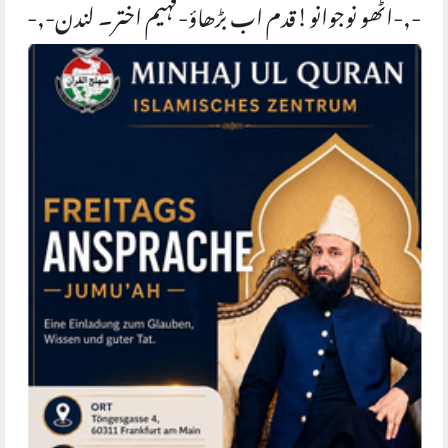
-,-اٹھو نوجوانو!قدم اب بڑھاؤ-فہیم اختر۔ لندن-,-