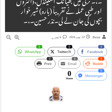
۔،۔ ترکی میں بھیانک اسکینڈل،ڈاکٹروں
اور طبی عملہ نے تقریباََ (بارہ) شیر خوار
بچوں کی جان لے لی۔نذر حسین۔،۔
23. نومبر 2024
Nazar
0 تبصرے
0
0
0
WhatsApp
Twitter/X
Facebook
0
0
0
Print
Email
Reddit
0
0
Messenger
Shares