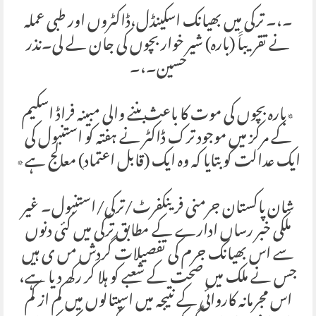
۔،۔ ترکی میں بھیانک اسکینڈل،ڈاکٹروں اور طبی عملہ
نے تقریباََ (بارہ) شیر خوار بچوں کی جان لے لی۔نذر
حسین۔،۔
٭بارہ بچوں کی موت کا باعث بننے والی مبینہ فراڈ اسکیم
کے مرکز میں موجود ترک ڈاکٹر نے ہفتہ کو استنبول کی
ایک عدالت کو بتایا کہ وہ ایک (قابل اعتماد) معالج ہے٭
شان پاکستان جرمنی فرینکفرٹ/ترکی/استنبول۔ غیر
ملکی خبر رساں ادارے کے مطابق ترکی میں کئی دنوں
سے اس بھیانک جرم کی تفصیلات گردش مں ی ہیں
جس نے ملک میں صحت کے شعبے کو ہلا کر رکھ دیا ہے،
اس مجرمانہ کاروائی کے نتیجہ میں اسپتالوں میں کم از کم