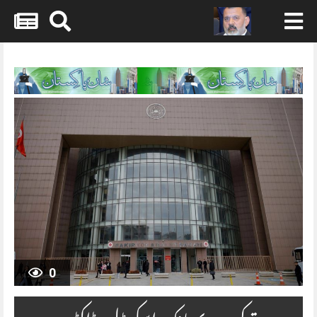
Skip
to
content
0