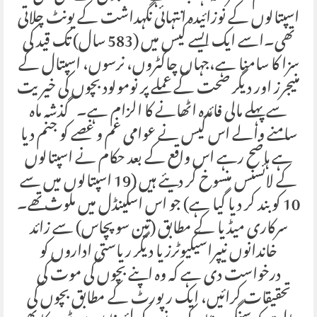
اسپتالوں کے نوزائیدہ انتہائی نگہداشت کے یونٹ چلاتی
تھی۔اسے ایک ایسے کیس میں (583 سال) تک قید کی
سزا کا سامنا ہے،جہاں چاکٹروں، نرسوں، اسپتال کے
منیجرز اور دیگر صحت کے عملے پر نومولود بچوں کی خیریت
سے پہلے مالی فائدہ اٹھانے کا الزام ہے۔ گذشہ ماہ
سامنے والے اس کیس نے عوامی غم و غصے کو جنم دیا
ہے ہاضح رہے اس واقع کے بعد حکام نے اسپتالوں
کے لائسنس منسوخ کر دیئے ہیں (19 اسپتالوں میں سے
10 کو بند کر دیا گیا ہے) جو اس اسکینڈل میں ملوث تھے۔
سرکاری میڈیا کے مطابق (تین سو پچاس) سے زائد
خاندانوں نیپراسیکیوٹرز یا دیگر ریاستی اداروں کو
درخواست دی ہے کہ وہ اپنے بچوں کی موت کی
تحقیقات کرائیں، ایک رپورٹ کے مطابق بچوں کی