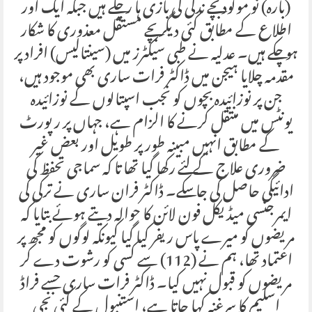
(بارہ) نو مولود بچے ندگی کی بازی ہا ر چکے ہیں جبکہ ایک اور
اطلاع کے مطابق کئی دیگر بچے مستقل معذوری کا شکار
ہو چکے ہیں۔ عدلیہ نے طبی سیکٹرز میں (سینتالیس) افراد پر
مقدمہ چلایا ہیجن میں ڈاکٹر فرات ساری بھی موجود ہیں،
جن پر نوزائیدہ بچوں کو نجب اسپتالوں کے نوزائیدہ
یونٹس میں منتقل کرنے کا الزام ہے، جہاں پر رپورٹ
کے مطابق انہیں مبینہ طور پر طویل اور بعض غیر
ضروری علاج کے لئے رکھا گیا تھا تا کہ سماجی تحفظ کی
ادائیگی حاصل کی جا سکے۔ ڈاکٹر فران ساری نے ترکی کی
ایمرجنسی میڈیکل فون لائن کا حوالہ دیتے ہوئے بتایا کہ
مریضوں کو میرے پاس ریفر کیا گیا کیونکہ لوگوں کو مجھ پر
اعتماد تھا، ہم نے (112) سے کسی کو رشوت دے کر
مریضوں کو قبول نہیں کیا۔ ڈاکٹر فرات ساری جسے فراڈ
اسکیم کا سرغنہ کہا جاتا ہے، استنبول کے کئی نجی