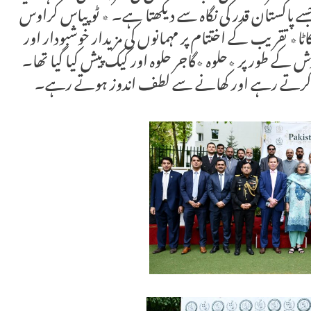
سے پاکستان قدر کی نگاہ سے دیکھتا ہے۔ ٭ ٹوپیاس کراوس
ٹا٭ تقریب کے اختتام پر مہمانوں کی مزیدار خوشبودار اور
 کے طور پر ٭حلوہ ٭گاجر حلوہ اور کیک پیش کیا گیا تھا۔
 کرتے رہے اور کھانے سے لطف اندوز ہوتے رہے۔