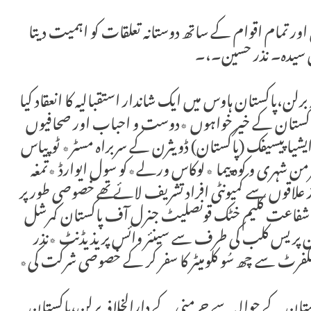
اور تمام اقوام کے ساتھ دوستانہ تعلقات کو اہمیت دیتا
 سیدہ۔ نذر حسین۔،۔
لن،پاکستان ہاوس میں ایک شاندار استقبالیہ کا انعقاد کیا
٭پاکستان کے خیر خواہوں ٭دوست و احباب اور صحافیوں
یشیا پیسیفک (پاکستان) ڈویثرن کے سربراہ مسٹر٭ ٹوپیاس
شہری و کوہ پیما ٭لوکاس ورلے٭کو سول ایوارڈ ٭تمغہ
 علاقوں سے کمیونٹی افراد تشریف لائے تھے خصوصی طور پر
ٹ٭شفاعت کلیم خٹک قونصلیٹ جنرل آف پاکستان کمرشل
من پریس کلب کی طرف سے سینئر وائس پریذیڈنٹ ٭نذر
کفرٹ سے چھ سُو کلومیٹر کا سفر کر کے خصوصی شرکت کی٭
ان کے حوالہ سے جرمنی کے دارالخلافہ برلن،پاکستان