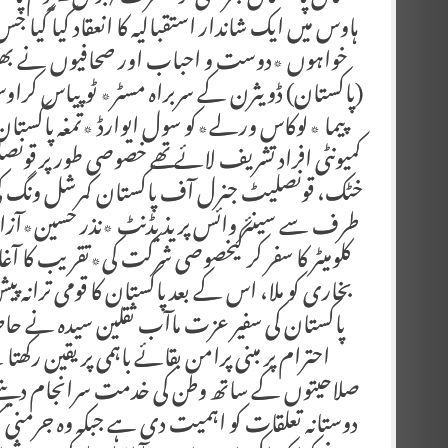
ہاوس میں ایک شاندار استقبالیہ کا انعقاد کیا گیا 
خواہوں ٭دوست و احباب اور صحافیوں نے بھرپور
(پاکستان) ڈویثرن کے سربراہ مسٹر٭ ٹوپیاس کرا
پیما ٭لوکاس ورلے٭کو سول ایوارڈ ٭تمغہ پاکستا
کمیونٹی افراد تشریف لائے تھے خصوصی طور پر قو
خٹک، قونصلیٹ جنرل آف پاکستان کمرشل ونگ کی 
طرف سے سینئر وائس پریذیڈنٹ ٭نذر حسین٭آزاد 
کلومیٹر کا سفر کر کیخصوصی شرکت کی٭تقریب کا 
بخاری کو ملا، اس کے بعد پاکستان کا قومی ترانہ پیش
پاکستان کی سفیر عزت ماآب ثقلین سیدہ نے حا
احترام پر مبنی پرامن بقائے باہمی پر یقین رکھ
صلاحیتوں کے ساتھ وطن کی خدمت سرانجام دیتے 
دوستانہ تعلقات کو اہمیت دی ہے جبکہ وہ جرمنی 