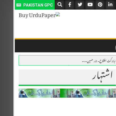
PAKISTAN GPC
ا بابرکت افتتاح۔ نذر حسین۔،۔
اشتہار
 میں منہاج اسلامک سینٹر کے نئے مرکز کا بابرکت افتتاح۔ نذر حسین۔،۔