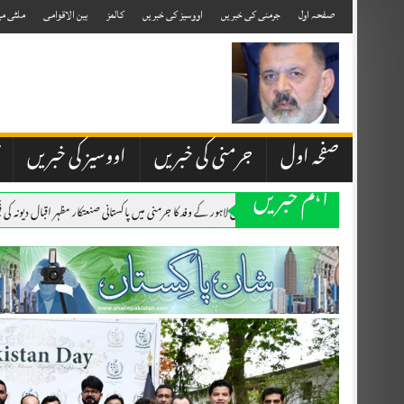
Skip
to
صفحہ اول
جرمنی کی خبریں
اووسیز کی خبریں
کالمز
بین الاقوامی
ملٹی می
content
صفحہ اول
جرمنی کی خبریں
اووسیز کی خبریں
اہم خبریں
۔،۔ چیمبر آف کامرس لاہور کے وفد کا جرمنی میں پاکستانی صنعتکار مظہر اقبال دیونہ کی
۔،۔ یوم استحصال کشمیر کے موقع پرقونصل خانہ میں پر وقار تقریب کا انعقاد۔ نذر حس