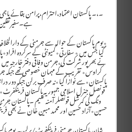
۔،۔ پاکستان اعتماد،احترام،پرامن بقائے باہمی 
ہے۔سفیرثقلین
٭یوم پاکستان کے حوالہ سے جرمنی کے دارالخلافہ بر
گیا جس میں ٭ سفارتی٭کمیونٹی کے سرکردہ افراد
نے بھرپور شرکت کی،جرمن وفاقی دفتر خارجہ میں ا
کراوس٭ تقریب کے مہمان خصوصی تھے جبکہ جرمن 
پاکستان٭سے نوازا گیا٭نہ صرف برلن جبکہ دور دراز
قونصل جنرل اسلامی جمہوریہ پاکستان فرینکفر
ونگ کی کمرشل قونصلر آمنہ نعیم ۔پاکستان جر
حسین٭آزاد حسین اور محمد مبین خان نے بھی فرین
شان پاکستان جرمنی فرینکفرٹ/برلن۔ یوم پاکست