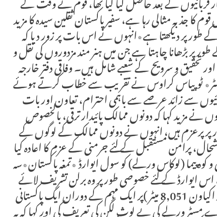
ار قربانیوں کے بعد حاصل کیا گیا تھا، قوم نے وقت کے
قوم کا جذبہ مثالی رہا ہے، سفیر پاکستان ثقلین سیدہ کا مزید
 کے طور پر دیکھتا ہے٭انہوں نے اس بات پر زور دیا کہ
ور پر بڑھانا چاہتا ہے جن میں ہنر مند مزدوروں کی نقل و
 اور تحقیق و سرویح کے شعبے شامل ہیں۔ وفاقی دفتر خارجہ
ہ مسٹر٭ ٹوپیاس کراوس نے تقریب سے خطاب کرتے ہوئے
ئیوں سے زائد عرصے سے باہمی احترام، تعاون اور بات
ں نے مزید کہا کہ دونوں ممالک پائیدار ترقی، بالخصوص
 طور پر پرعزم ہیں، انہوں نے دونوں ممالک کے لوگوں کے
خوشحال، پرامن مستقبل کے لئے جرمنی کے عزم کا اعادہ کیا
 پیما (لوکاس ورلے) کو سول ایوارڈ ٭تمغہ پاکستان٭سہ
، اس ایوارڈ کے لئے خصوصی طور پر وہ برلن تشریف لائے
ہیں، جنہوں نے پاکستانی چوٹی (براڈ پیک ۔آٹھ ہزار اکیاون 8,051 میٹر )پر ایک مہم کے دوران ایک پاکستانی
رے مسٹر ورلے کی بے لوث لگن کی تعریف کی اور کہا کہ یہ