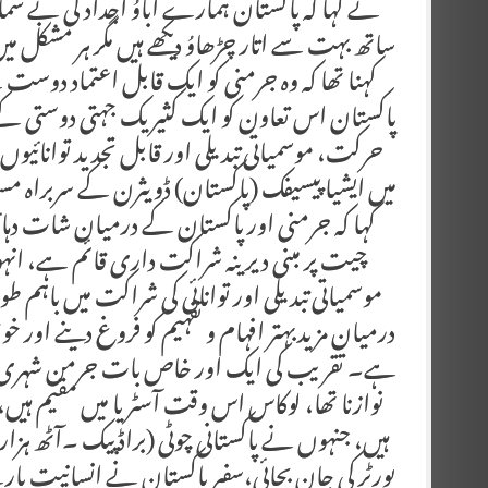
نے کہا کہ پاکستان ہمارے آباوُ اجداد کی بے شم
ساتھ بہت سے اتار چڑھاوُ دیکھے ہیں مگر ہر مشکل میں 
کہنا تھا کہ وہ جرمنی کو ایک قابل اعتماد دوست
پاکستان اس تعاون کو ایک کثیر یک جہتی دوستی کے ط
حرکت، موسمیاتی تبدیلی اور قابل تجدید توانائیوں
میں ایشیا پیسیفک (پاکستان) ڈویثرن کے سربرا
کہا کہ جرمنی اور پاکستان کے درمیان شات دہا
چیت پر مبنی دیرینہ شراکت داری قائم ہے، انہو
موسمیاتی تبدیلی اور توانائی کی شراکت میں باہم
درمیان مزیدبہتر افہام و تفہیم کو فروغ دینے اور 
ہے۔ تقریب کی ایک اور خاص بات جرمن شہری و کوہ
نوازنا تھا، لوکاس اس وقت آسٹریا میں مقیم ہیں
پورٹر کی جان بچائی،سفیر پاکستان نے انسانیت با