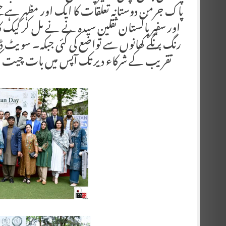
پاک جرمن دوستانہ تعلقات کا ایک اور مظہر ہے ج
اور سفیر پاکستان ثقلین سیدہ نے نے مل کر کیک کا
رنگ برنگے کھانوں سے تواضع کی گئی جبکہ۔ سویٹ ڈش
تقریب کے شرکاء دیر تک آپس میں بات چیت