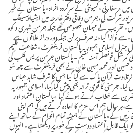
جس میں ٭ سفارتی٭کمیونٹی کے سرکردہ افراد٭پاکستان کے خیر
 شرکت کی،جرمن وفاقی دفتر خارجہ میں ایشیا پیسیفک
وس٭ تقریب کے مہمان خصوصی تھے جبکہ جرمن شہری و کوہ
ن٭سے نوازا گیا٭نہ صرف برلن جبکہ دور دراز علاقوں سے
نصل جنرل اسلامی جمہوریہ پاکستان فرینکفرٹ٭شفاعت کلیم
کمرشل قونصلر آمنہ نعیم ۔پاکستان جرمن پریس کلب کی
حسین اور محمد مبین خان نے بھی فرینکفرٹ سے چھ سُو
آغاز تلاوت قرآن پاک سے کیا گیا جس کا شرف شاہد عباس
 کیا، جرمنی کا قومی ترانہ بھی پیش کیا گیا، اسلامی جمہوریہ
ضرین سے خطاب کرتے ہوئے کہا ٭پاکستان اعتماد اور
تا ہے،ہر سال ہم اس عزم کا اعادہ کرتے ہیں کہ ہم اپنی
رہیں گے٭پاکستان نے ہمیشہ تمام اقوام کے ساتھ اپنے
کو ایک قابل اعتماد دوست کے طور پر دیکھتا ہے٭ انہوں