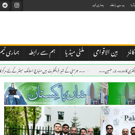
ڈیا
ہم سے رابطہ
ہماری ٹیم
کالمز
بین الاقوامی
ملٹی میڈیا
ہم سے رابطہ
ہماری ٹیم
 فیکٹری کا دورہ۔ نذر حسین۔،۔
۔،۔ جرمنی کے شہر فرینکفرٹ میں منہاج اسلامک سینٹر کے نئے مرکز ک
ین۔،۔
-,-اٹھو نوجوانو!قدم اب بڑھاؤ-فہیم اختر۔ لندن-,-
۔،۔ جرمنی کے شہر فرینکفرٹ