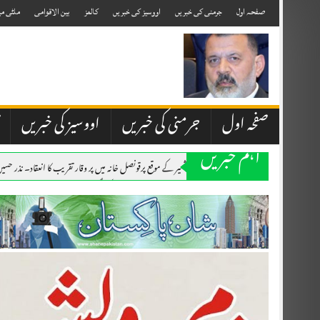
Skip
to
صفحہ اول
جرمنی کی خبریں
اووسیز کی خبریں
کالمز
بین الاقوامی
ملٹی می
content
صفحہ اول
جرمنی کی خبریں
اووسیز کی خبریں
اہم خبریں
۔،۔ یوم استحصال کشمیر کے موقع پرقونصل خانہ میں پر وقار تقریب کا انعقاد۔ نذر حس
۔،۔ آگ بجھانے والے دو ہیلی کاپٹر فضا میں ٹکرا گئے،دو اہلکار ہلاک۔برطانوی پائل