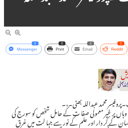
0
0
0
0
Messenger
Print
Email
Reddit
روفیسر محمد عبداللہ بھٹی۔،۔
تو وہاں پر غیر معمولی صفا ت کے حامل شخص کو سورج کی
نسان کے کر دار اور علم کے نور سے جہا لت میں غرق