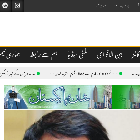
ڈیا
ہم سے رابطہ
ہماری ٹیم
کالمز
بین الاقوامی
ملٹی میڈیا
ہم سے رابطہ
ہماری ٹیم
ین۔،۔
-,-اٹھو نوجوانو!قدم اب بڑھاؤ-فہیم اختر۔ لندن-,-
۔،۔ جرمنی کے شہر فرینکفرٹ
ٹ محفوظ۔ نذر حسین۔،۔
۔،۔ فرینکفرٹ کے مرکزی ریلوے اسٹیشن پر لڑائی،نوجوان چاقو کے وار سے ز