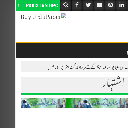
PAKISTAN GPC
 میں منہاج اسلامک سینٹر کے نئے مرکز کا بابرکت افتتاح۔ نذر حسین۔،۔
اشتہار
خمی، ملزمان فرار۔ نذر حسین۔،۔