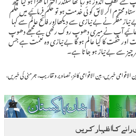
ے لطف اندوز ہو رہا تھا سکندر احتراما کھڑا ہو گیا کچھ
 محترم اگر لائق کو ئی خدمت ہو تو حکم فرمائیے میں حکم
یاز مفکر نے بے نیازی سے دیکھااور فاتح عالم سے کہا
 ہو جائیے آپ نے میری دھوپ روک رکھی ہے مجھے دھوپ
 اور خفت کا کیا عالم ہو گا بے نیازی وہ نعمت ہے جس
چیز سے بے نیاز ہو جا تا ہے۔
ن الاقوامی خبریں
،
بین الاقوامی کالمز
،
تصاویر و تقاریب
،
جرمنی کی خبریں
،
 رائے کا اظہار کریں