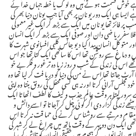
ہے خوش قسمت ہو تے ہیں وہ لو گ یا خطہ جہاں خدا ئے
ے ایسا ہی ایک دور یو نان پر بھی آیا جب یونان دنیا بھر کی
پر فائز تھا یو نان میں ایک سے بڑھ کر ایک غیر معمولی
جو فلا سفر ریا ضی دان اور صوفی ایک سے بڑھ کر ایک انسان
اور متو کل انسان پیدا کیا دیو جانس کلبی افسانوی شہرت کا
و دما غ سے روشن تھا اس کا ساتھی ایک کتا تھا جو اس
 تھے اس کی زندگی کے شب و روز زیا دہ تر غور و فکر بے خو
آرٹ جانتا تھا اس نے من کی دنیا کو دریا فت کر لیا تھا وہ
خود مجلس آرانی کر تا اور نہ ہی کسی محفل کی رونق بنتا وہ اپنی
 سرور لیتا ہر وقت عالم ِ جذب و کیف کا لطف اٹھا تا ایک
بیٹھے زندگی گزار دی اگر کو ئی چل کر آجا تا تو اسے دانش و
لمی مقا م و مرتبے سے روشنا س کر نے کی حما قت نہ کر تا اس
ی ایک دن دوپہر کے وقت ہاتھ میں چراغ لے کر شہر کی
لا میں انسانوں کے ہجوم میں حقیقی انسان کو تلاش کر رہا