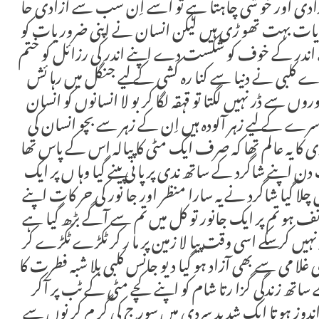
زادی اور خو شی چاہتا ہے تو اسے اِن سب سے آزادی حا
روریات بہت تھو ڑی ہیں لیکن انسان نے اپنی ضروریات کو
اپنے اندر کے خوف کو شکست دے اپنے اندر کی رزائل کو ختم
ے کلبی نے دنیا سے کنا رہ کشی کے لیے جنگل میں رہا ئش
ں سے ڈر نہیں لگتا تو قہقہ لگا کر بو لا انسانوں کو انسان
 کے لیے زہر آلودہ ہیں اِن کے زہر سے بچو انسان کی
ی کا یہ عالم تھا کہ صرف ایک مٹی کا پیالہ اس کے پاس تھا
 دن اپنے شاگرد کے ساتھ ندی پر پا نی پینے گیا وہا ں پر ایک
اپس چلا گیا شاگرد نے یہ سارا منظر اور جا نور کی حر کات اپنے
 اوتف ہو تم پر ایک جانور تو کل میں تم سے آگے بڑھ گیا ہے
نہیں کر سکے اسی وقت پیا لا زمین پر ما ر کر ٹکڑے ٹکڑے کر
لا می سے بھی آزاد ہو گیا دیو جانس کلبی بلا شبہ فطرت کا
ساتھ زندگی گزا رتا شام کو اپنے کچے مٹی کے ٹب پر آکر
ندوز ہو تا ایک شدید سردی میں سورج کی گر م کر نوں سے