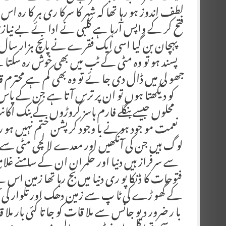
لطف اندوز ہو رہا تھا کہ شہر کا سرکا ری ہر کا رہ اس
فتح کر کے واپس آرہا ہے کلبی نے ادا ئے بے نیازی 
پہچان بن گیا اسی ایک فقرے نے پانچ ہزار سال ب
پسند ہو تو وہ مٹی کے ٹب میں بھی خوش رہ سکتا ہے
جھو لی میں ڈال دی جا ئے تو وہ بھی کم ہے محتر
کو دیکھتا ہوں تو ان پر ترس آتا ہے جن کے پاس 
محلوں جیسے بنگلے فارم ہاسز کروڑوں کے بنک اکا
نعمت مو جود ہو نے با وجود کر پشن ختم نہیں ہو ر
لوگ ہیں جن کی آنکھیں اور معدے لا لچی مٹی سے بن
سے سرفراز ہیں دنیا اور حکمران ان کے سامنے غل
فتوحات کا ڈنکا پو ری دنیا میں بج رہا تھا زمین اس 
کے گھو ڑے کی ٹا پ سے زمین دھک اور تلوار کی 
با ر ضرور دیو جانس سے ملا قات کو جا تا کئی بار ملا 