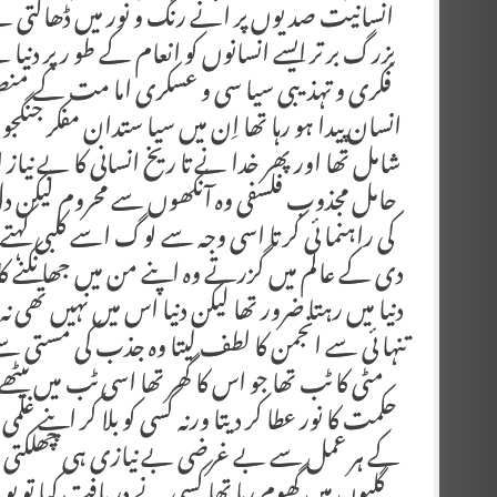
انسانیت صدیوں پر انے رنگ و نور میں ڈھالتی 
بزرگ بر تر ایسے انسانوں کو انعام کے طو ر پر دنیا ہ
فکری و تہذیبی سیا سی و عسکری اما مت کے منصب 
انسان پیدا ہو رہا تھا اِن میں سیا ستدان مفکر جنگ
شامل تھا اور پھر خدا نے تا ریخ انسانی کا بے نیاز 
حامل مجذوب فلسفی وہ آنکھوں سے محروم لیکن دل 
کی راہنما ئی کر تا اسی وجہ سے لوگ اسے کلبی کہتے
دی کے عالم میں گزرتے وہ اپنے من میں جھا نکنے کا 
دنیا میں رہتا ضرور تھا لیکن دنیا اس میں نہیں تھی نہ 
تنہا ئی سے انجمن کا لطف لیتا وہ جذب کی مستی سے
مٹی کا ٹب تھا جو اس کا گھر تھا اسی ٹب میں بیٹھے 
حکمت کا نور عطا کر دیتا ورنہ کسی کو بلا کر اپنے ع
کے ہر عمل سے بے غرضی بے نیازی ہی چھلکتی تھ
گلیوں میں گھوم رہا تھا کسی نے دریافت کیا تو بو 