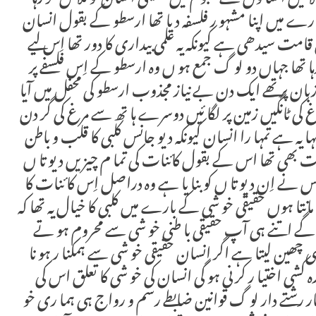
ے میں اپنا مشہو ر فلسفہ دیا تھا ارسطو کے بقول انسان
قامت سیدھی ہے کیونکہ یہ علمی بیداری کا دور تھا اِس لیے
رہا تھا جہاں دو لو گ جمع ہو ں وہ ارسطو کے اِس فلسفے پر
ن پر تھے ایک دن بے نیاز مجذوب ارسطو کی محفل میں آیا
مر غ کی ٹانگیں زمین پر لگا ئیں دوسرے ہا تھ سے مرغ کی گر دن
کہا یہ ہے تمہا را انسان کیونکہ دیو جانس کلبی کا قلب و باطن
 ست بھی تھا اس کے بقول کائنات کی تما م چیزیں دیو تا ں
س نے اِن دیو تا ں کو بنا یا ہے وہ دراصل اِس کا ئنات کا
مانتا ہوں حقیقی خو شی کے بارے میں کلبی کا خیال یہ تھا کہ
 گے اتنے ہی آپ حقیقی با طنی خو شی سے محروم ہو تے
شی چھین لیتا ہے اگر انسان حقیقی خو شی سے ہمکنا ر ہو نا
 کشی اختیا ر کر نی ہو گی انسان کی خو شی کا تعلق اس کی
 رشتے دار لو گ قوانین ضابطے رسم و رواج ہی ہما ری خو