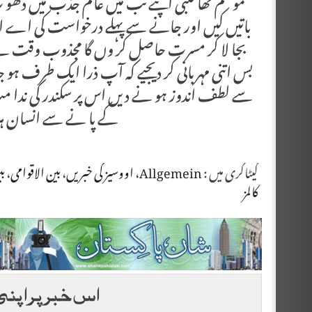
موسم تھا کلبی اپنے ٹب میں عالم جذب میں دھو پ س
باتیں کیں اور جانے سے پہلے درخواست کی اے استاد
بجا لا کر مسرت حاصل کر وں گا مجذوب وقت بے ن
بس اتنی مہربانی کر دیجیے کہ آپ ذرا ایک طرف
سے لطف اندوز ہو نے دیں اس پر سکندر کی ندا مت
کے پا نے سے انسان ہر 
کیٹاگری میں :
Allgemein
،
اووسیز کی خبریں
،
بین الاقوامی
،
بی
کالمز
اس خبر پر اپنی