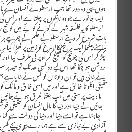
ہوں یہی وہ دور تھا جب ارسطو نے انسان کے با ر
ایسا جانور ہے جو دو ٹانگوں پر چلتا ہے اور اس کی 
ارسطو کا یہ فلسفہ شہر کے کو نے کو نے میں گو نج 
بات شروع کر دیتے ارسطو کے علم کے چرچے ہر زبا
سامنے بیٹھا ایک مر غ نکالا مرغ کو زمین پر کھڑا کیا 
پکڑ کر اس کی چونچ کو کھینچ کر اوپر کی طرف کیا اور 
روشن ہو چکا تھا اِس لیے وہ کسی حد تک تو حید پر
نے بنا ئی ہیں تو ان دیوتا ں کو کس نے بنا یا ہے ج
حقیقی اکلو تا خا لق ہے اور میں اسی خالق و مالک کو 
ما دیت پر ستی میں آپ جتنا غر ق ہو تے جائیں
جائیں گے دنیا اور دنیا کا مال انسان کو حقیقی خو 
چاہتا ہے تو اسے دنیا اور دنیا کی دولت سے کنا رہ
آزادی بے نیازی سے ہے ہما رے بیو ی بچے گھر بار