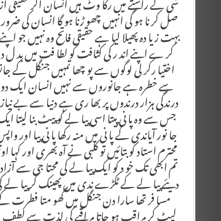
شی کے راستے میں رکا وٹ ہیں انسان اگر حقیقی آ
صل کر نا ہو گی انہیں چھو ڑنا ہو گا انسان کی ض
بہت زیا دہ پھیلا لیا ہے حقیقی فاتح وہ نہیں جو 
کر ے اپنے اند ر کی کثافت کو لطا فت میں بد ل د
اختیا رکر لی لوگوں سے پو چھا تمہیں جنگل کے جانورو
سے خطرہ ہے جانوروں سے نہیں انسان ایک دوسرے
درندگی ہزار درندوں پر بھا ری ہے دنیا سے بے نیاز
جس سے وہ پا نی پیتا اسی پیا لے کو پیٹ بنا لیتا ایک
جا نور آیاندی کے پا نی میں منہ رکھا پا نی پیا اور و
محترم استاد کو بتائیں تو کلبی نے آہ بھری اور کہا
تم ابھی تک خو د کو ایک پیا لے کی محتا جی سے آزاد 
دیئے پیا لے کے ٹکڑے ندی میں پھینک کر پیا لے کی غ
مسا فر تھا سارا دن جنگل میں گھو متا فطرت کے 
لیٹ کر مراقب ہو جاتا مر اقبے کی لذت سے لطف ا