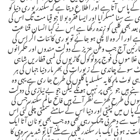
 کے پا س آتا ہے اور اطلا ع دیتا ہے کہ سکندر پو ری دنیا کو
سے سنا مسکرایا اور ایسا فقرہ بو لا جو قیا مت تک اس کی
عد بھی کلبی کو زندہ رکھا ہے اس نے کہا انسان قنا عت
 اور اگر وہ لا لچی ہو جائے تو پو ری کا ئنات اگر اس کی
م قارئین آج جب وطن عزیز کے دولت مندوں اور حکمرانوں
غلا موں کی فوج پروٹوکول گاڑیوں کی لمبی قطاریں شاہی
نٹ سونے چاندی کے زیورات کی بھر مار دنیا جہاں کی ہر
ہی لوٹ مار کا یہ سلسلہ پا گلوں کی طرح جا ری ہے یہی وہ
ے ہیں جو کبھی پر نہیں ہو نگے لیکن جو بے نیازی کی دولت
اموں کی طرح کھڑے نظر آتے ہیں فاتح عالم سکندر جس کی
کے پا ں میں لپٹتی اور دنیا اس کے سامنے سمٹتی چلی گئی اس
آب سے دھرتی چمک رہی تھی وہ جب بھی یو نان آتا ایک
قات نہ ہو تی ایک بار سکندر کلبی سے ملنے آیا تو شدید سردی کا