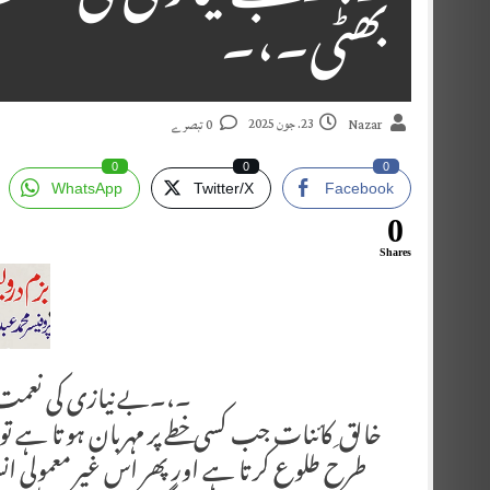
بھٹی۔،۔
23. جون 2025
Nazar
0 تبصرے
0
0
0
WhatsApp
Twitter/X
Facebook
0
Shares
۔،۔بے نیازی کی نعمت۔پ
خالق ِ کائنات جب کسی خطے پر مہربان ہو تا ہے 
طرح طلوع کر تا ہے اور پھر اس غیر معمولی ا