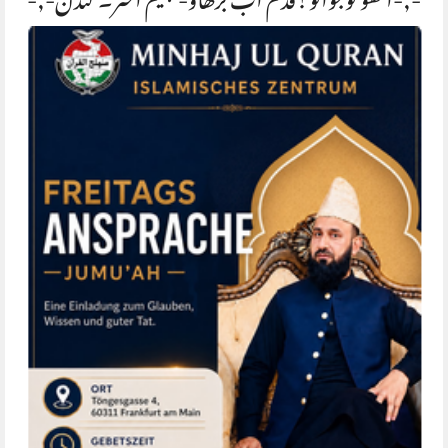
-,-اٹھو نوجوانو!قدم اب بڑھاؤ-فہیم اختر۔ لندن-,-