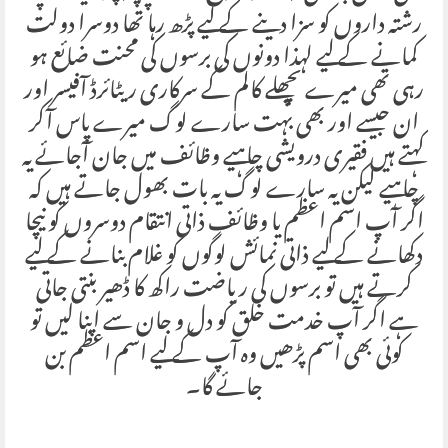
رشتہ داروں کو سزا دینے کے لیے پڑھ رہا تھا دوسرا دولت
کمانے کے لیے لہذا دونوں کی برسوں کی محنت ضائع ہو
رہی تھی میرے پچھلے کالم کے سرکاری ریٹائرڈ آفیسر اور
ان جیسے اور بھی بہت سارے لوگ میرے پاس آکر
کہتے ہیں فقیری درویشی چاہیے وظائف میں جان آجائے یہ
چاہیے لیکن یہ سارے لوگ یہ بات بھول جاتے ہیں کہ
اگر آپ اسم اعظم یا وظائف ذاتی انتقام دوسروں کو نیچا
دکھانے کے لیے ذاتی نمائش لوگوں کو غلام بنانے کے لیے
کرتے ہیں تو برسوں کی ریاضت راکھ کا ڈھیر بنتی جاتی
ہے اگر آپ خدمت خلق کو دل و جان سے اپنا لیں تو
کوئی بھی اسم پڑھیں وہ آپ کے لیے اسم اعظم بن
جائے گا۔