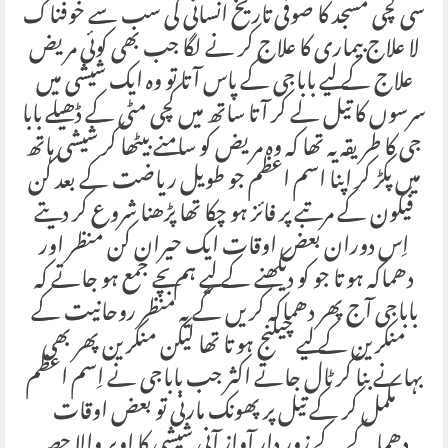
سی کچی مسجد کا صوفی تاریخ انسانی کی سب سے خوفناک
لا علاج بیماری کا علاج کر نے لگا جب بھی کوئی مریض
علاج کے لیے باباجی کے پاس آتا تو وہ ایک شیشی میں
سرسوں کا تیل لے کر آتا ساتھ میں کچی مٹی کے ڈھیلے بابا
جی کا طریقہ یہ تھا کہ وہ مریض کو سامنے بیٹھا کر شیشی ہاتھ
میں پکڑ کر اپنا اسم اعظم جو طویل ریاضت کے بعد کن
فیکون کے مرتبے پر فائز ہو چکا تھا پڑھنا شروع کر دیتے
اِس دوران بعض اوقات ایک حیران کن منظر اور
دھماکہ ہو تا جو کو دیکھنے کے لیے ہم بچے جمع ہو جاتے کہ
باباجی آج پھر دھماکہ کریں گے یہ منظر روحانیت کے
منکرین کے لیے چیلنج ہو تا تھا لیکن منکرین پھر بھی
بہانے بنا کر ٹال جاتے اکثر جب باباجی نے اِسم اعظم
مکمل کر کے تیل پر پھونک مارنی تو بعض اوقات
دھماکے کے زور دار آواز آنی شیشی کا اوپر والا حصہ