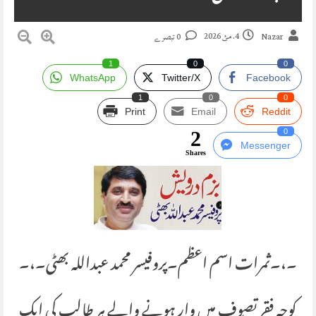
4. مئ 2026
Nazar
0 تبصرے
1
0
0
WhatsApp
Twitter/X
Facebook
1
0
0
Print
Email
Reddit
2
0
Messenger
Shares
۔،۔ثمرات اسم اعظم۔پروفیسر محمد عبداللہ بھٹی۔،۔
کوچہ فقر تصوف میں وار ہونے والے ہر طالب کی ایک