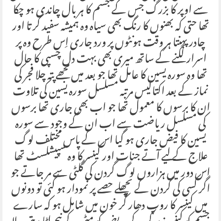
سے اوپر کا بزرگ جس کے جسم کا ہر بال چاندی ہو چکا
تھا حتی کہ بھنوں کا رنگ بھی سیاہ وہ ہمیشہ سفید کر تا اور
چادر پہنتا ہر وقت ہونٹوں پر ورد جاری اِس طرح وہ پر
اسرار لگنے کے ساتھ میری بھی بہت دل چسپی کا حال
تھا وہ سورہ یسین کا عامل تھا جو بعد میں مجھے پتہ چلا فجر کی
نماز کے بعد اکتالیس مرتبہ مسلسل سورہ یسین کی تلاوت
ان کا برسوں کا معمول تھا جو اب بھی جاری تھا برسوں
کی مسلسل ریاضت سے اب ان کے وجود سے سورہ
یسین کا فیض جاری ہو گیا اس کے پاس مختلف لوگ
علاج کے لیے آتے جنات اور کینسر کا وہ سپیشلسٹ تھا
اس دور میں ہزاروں لوگ گردن کی گلٹی سے مر جاتے جو
اگر کسی کی گردن کے پچھلے حصے پر نمودار ہو گئی تو دونوں
میں کینسر کا روپ دھار کر خون میں شامل ہو کہ سارے