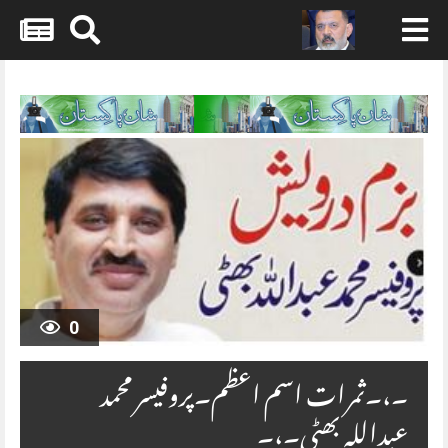
Skip
to
content
0
۔،۔ثمرات اسم اعظم۔پروفیسر محمد
عبداللہ بھٹی۔،۔