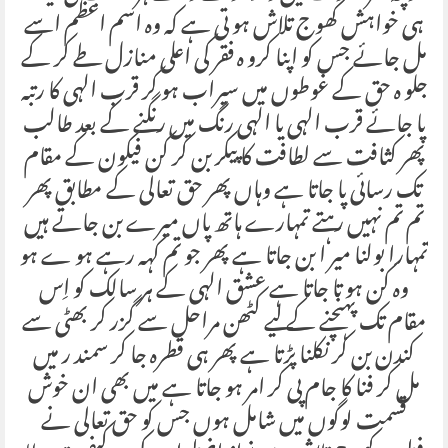
ہی خواہش کھوج تلاش ہو تی ہے کہ وہ اسم اعظم اسے
مل جائے جس کو اپنا کرو ہ فقر کی اعلی منازل طے کر کے
جلو ہ حق کے غوطوں میں سیراب ہو کر قرب الہی کا رتبہ
پا جائے قرب الہی یا الہی رنگ میں رنگنے کے بعد طالب
پھر کثافت سے لطافت کا پیکر بن کر کن فیکون کے مقام
تک رسائی پا جاتا ہے وہاں پھر حق تعالی کے مطابق پھر
تم تم نہیں رہتے تمہارے ہاتھ پاں میرے بن جاتے ہیں
تمہارا بولنا میر ا بن جاتا ہے پھر جو تم کہہ رہے ہو ے ہو
وہ کن ہو تا جاتا ہے عشق الہی کے ہر سالک کو اِس
مقام تک پہنچنے کے لیے کٹھن مراحل سے گزر کر بھٹی سے
کندن بن کر نکلنا پڑتا ہے پھر ہی قطرہ جا کر سمند ر میں
مل کر فنا کا جام پی کر امر ہو جاتا ہے میں بھی ان خوش
قسمت لوگوں میں شامل ہوں جس کو حق تعالی نے