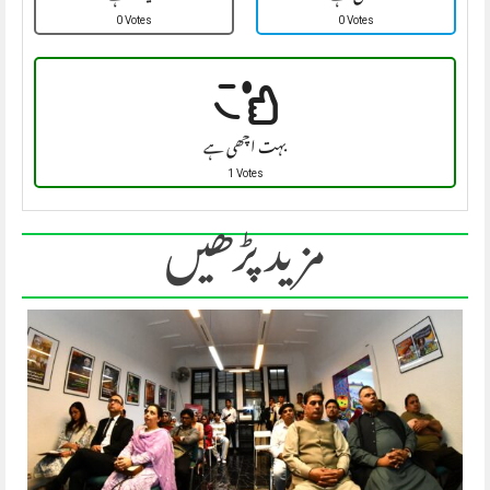
0 Votes
0 Votes
بہت اچھی ہے
1 Votes
مزید پڑھیں