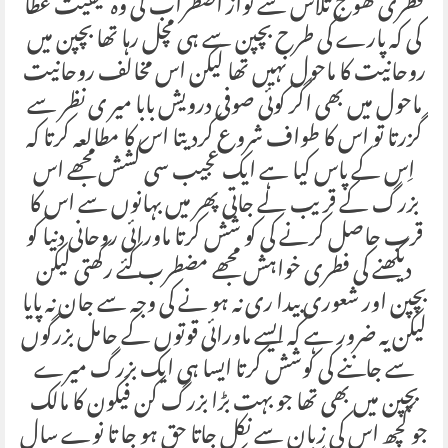
فطری کھوج تلاش سے نواز اضطراب کی وہ کیفیت عطا
کی کہ پارے کی طرح بچپن سے ہی مچل رہا تھا بچپن میں
روحانیت کا ماحول نہیں تھا لیکن اس مخالف روحانیت
ماحول میں بھی اگر کوئی صوفی درویش بابا میر ی نظر سے
گزرتا تو اس کا طواف شروع کردیتا اس کا مطالعہ کرتا کہ
اِس کے پاس کیا ہے ایک عجیب سی کشش مجھے اس
بزرگ کے قریب لے جاتی پھر میں بہانوں سے اس کا
قرب حاصل کرنے کی کو شش کرتا ماورائی روحانی دنیا کو
دیکھنے کی فطری خواہش مجھے مضطرب کئے رکھتی لیکن
بچپن اور شعوری بیدا ری نہ ہو نے کی وجہ سے جان نہ پایا
لیکن یہ ضرور ہے کہ ایسے ماورائی قوتوں کے حامل بزرگوں
سے جاننے کی کوشش کرتا ایسا ہی ایک بزرگ میرے
بچپن میں بھی تھا جو بہت بڑا بزرگ کن فیکون کا مالک
جو کچھ اس کی زبان سے نکل جاتا حق ہو جا تا نوے سال