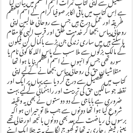
تفصیل سے اپنی کتاب ثمرات اسم اعظم میں بیان کیا
ہے اِس کتاب میں باقی اکابر صوفیا کرام کے اسم اعظم
طریقہ اور عمل درج ہیں جس سے روحانی طالبین اپنی
روحانی پیاس بجھا کر خدمت خلق اور قرب الہی کا مقام
پا سکتے ہیں میں ساری زندگی جن بڑے باکمال کن فیکون
کے مالک بزگوں سے ملا سب کے پاس اللہ کا کوئی نام یا
سورہ تھی جس کو انہوں نے اسم اعظم بنا یا ہوا تھا
متلاشیان حق کی روحانی پیاس بجھانے کے لیے اپنی
کتاب میں تفصیل سے درج کر دیا ہے یہاں پر ایک اور
نقطہ جو سالکین حق کی تربیت اور راہنمائی کے لیے بہت
ضروری ہے باباجی کے دو دوستوں نے بھی یہ وظیفہ
شروع کیا ہوا تھا دونوں سے جب ملا تو حیران ہو اکہ
برسوں کی ریاضت کے بعد بھی دونوں بانجھ اورخالی تھے
یعنی فیض جاری نہ تھا تو کھوج لگانے پہ پتہ چلا ایک اپنے