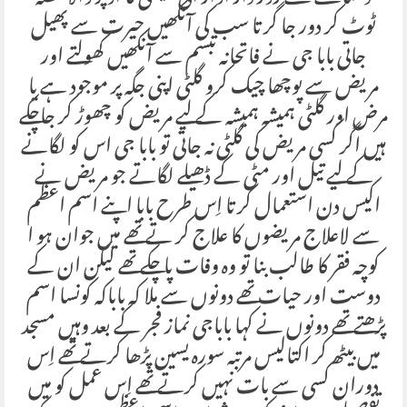
ٹوٹ کر دور جا گر تا سب کی آنکھیں حیرت سے پھیل
جاتی بابا جی نے فاتحانہ تبسم سے آنکھیں کھولتے اور
مریض سے پوچھا چیک کرو گلٹی اپنی جگہ پر موجود ہے یا
مرض اور گلٹی ہمیشہ ہمیشہ کے لیے مریض کو چھوڑ کر جاچکے
ہیں اگر کسی مریض کی گلٹی نہ جاتی تو بابا جی اس کو لگانے
کے لیے تیل اور مٹی کے ڈھیلے لگاتے جو مریض نے
اکیس دن استعمال کر تا اِس طرح بابا اپنے اسم اعظم
سے لاعلاج مریضوں کا علاج کر تے تھے میں جوان ہو ا
کوچہ فقر کا طالب بنا تو وہ وفات پا چکے تھے لیکن ان کے
دوست اور حیات تھے دونوں سے ملا کہ باباکہ کونسا اسم
پڑھتے تھے دونوں نے کہا باباجی نماز فجر کے بعد وہیں مسجد
میں بیٹھ کر اکتالیس مرتبہ سورہ یسین پڑھا کرتے تھے اِس
دوران کسی سے بات نہیں کرتے تھے اِس عمل کو میں