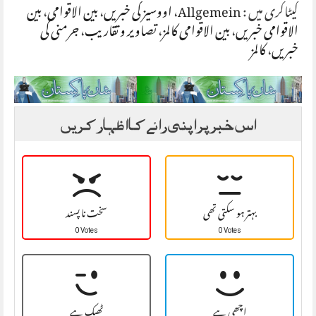
کیٹاگری میں :
Allgemein
،
اووسیز کی خبریں
،
بین الاقوامی
،
بین
الاقوامی خبریں
،
بین الاقوامی کالمز
،
تصاویر و تقاریب
،
جرمنی کی
خبریں
،
کالمز
اس خبر پر اپنی رائے کا اظہار کریں
بہتر ہو سکتی تھی
سخت نا پسند
0 Votes
0 Votes
اچھی ہے
ٹھیک ہے