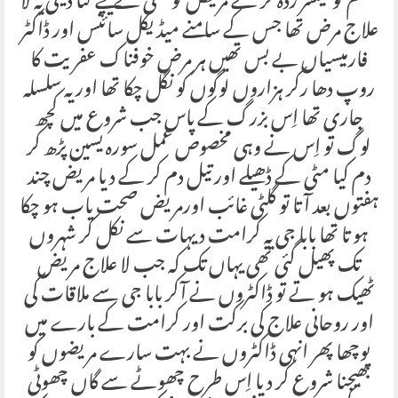
جسم کو کینسر زدہ کر کے مریض کو مٹی کے نیچے لٹا دیتی یہ لا
علاج مرض تھا جس کے سامنے میڈیکل سائنس اور ڈاکٹر
فارمیسیاں بے بس تھیں ہر مرض خوفناک عفریت کا
روپ دھا رکر ہزاروں لوگوں کو نگل چکا تھا اور یہ سلسلہ
جاری تھا اِس بزرگ کے پاس جب شروع میں کچھ
لوگ تو اِس نے وہی مخصوص عمل سورہ یسین پڑھ کر
دم کیا مٹی کے ڈھیلے اور تیل دم کر کے دیا مریض چند
ہفتوں بعد آتا تو گلٹی غائب اورمریض صحت یاب ہو چکا
ہو تا تھا بابا جی یہ کرامت دیہات سے نکل کر شہروں
تک پھیل گئی تھی یہاں تک کہ جب لا علاج مریض
ٹھیک ہو تے تو ڈاکٹروں نے آکر بابا جی سے ملاقات کی
اور روحانی علاج کی برکت اور کرامت کے بارے میں
پوچھا پھر انہی ڈاکٹروں نے بہت سارے مریضوں کو
بھیجنا شروع کر دیا اِس طرح چھوٹے سے گاں چھوٹی