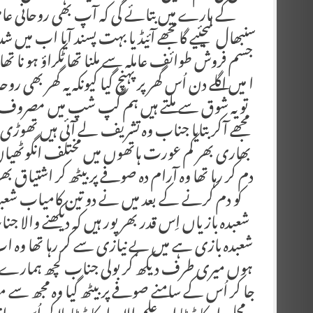
کے بارے میں بتائے گی کہ آپ بھی روحانی عامل 
سنبھال لیجئیے گا مجھے آئیڈیا بہت پسند آیا اب می
جسم فروش طوائف عاملہ سے ملنا تھا ٹکراؤ ہو نا تھا پ
ا میں اگلے دن اُس گھر پر پہنچ گیا کیونکہ یہ گھر بھی
تو یہ شوق سے ملتے ہیں ہم گپ شپ میں مصروف تھ
مجھے آکر بتایا جناب وہ تشریف لے آئی ہیں تھوڑی
بھاری بھر کم عورت ہاتھوں میں مختلف انگوٹھیاں گل
دم کر رہا تھا وہ آرام دہ صوفے پر بیٹھ کر اشتیاق 
کو دم کرنے کے بعد میں نے دو تین کامیاب شعبدہ
شعبدہ بازیاں اِس قدر بھر پور ہیں کہ دیکھنے والا
شعبدہ بازی ہے میں بے نیازی سے کر رہا تھا وہ اب م
ہوں میری طرف دیکھ کر بولی جناب کچھ ہمارے بارے
جا کر اُس کے سامنے صوفے پر بیٹھ گیا وہ مجھ سے مت