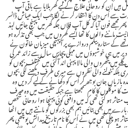
ہیں اِن کو روحانی علاج کے لیے گھر بلایا ہے باقی آپ
ں شدت سے اُس دن کا انتظار کر نے لگا جب ایک عیاش ڈانسر
ھر مجھے فون آیا کہ کل آپ فلاں جگہ گھر میں پہنچ جائیں لہذ
 روحانیت ماننے والوں کا تھا ایسے گھروں میں جب بھی تذکرہ ہو
ے کے ستارہ بیگم دروازے پر آپہنچی میزبان خاتون نے
 دیر میں ہی خوشبوؤں میں مہکی پچاس سال سے زائد عمر کی
ے میں پتھروں والی مالا پہنی اند آگئی میں مختلف بچوں کو
بھری بلکہ ٹٹولنے والی نظروں سے میری طرف دیکھنے لگی بچوں
 بازیاں جان بوجھ کر اُس کو دکھانے کے لیے کر دیں وہ
 جنات کا موکلوں کا کام سمجھتا ہے جبکہ حقیقت میں وہ صرف
تاثر ہو گئی تھی کہ میں واقعی کوئی پہنچا ہوا روحانی شخص
 میں بھی بتائیں ہم بھی بزرگوں کو مانتے ہیں میں اٹھا
اثر ہو چکی تھی میں نے اُس کا نام تاریخ پیدائش پوچھی پھر