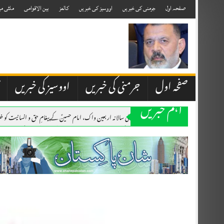
Skip
to
صفحہ اول
جرمنی کی خبریں
اووسیز کی خبریں
کالمز
بین الاقوامی
ملٹی می
content
صفحہ اول
جرمنی کی خبریں
اووسیز کی خبریں
اہم خبریں
-,-فرینکفرٹ میں چھٹی سالانہ اربعین واک، امام حسینؑ کے پیغامِ حق و انسانیت کو
۔،۔ جرمنی کے شہر فرینکفرٹ میں منہاج اسلامک سینٹر کے نئے مرکز کا بابرکت افتت