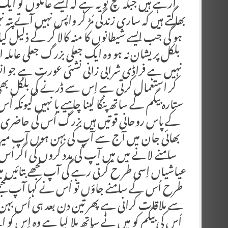
آرہے ہیں جبکہ سچ تو یہ ہے کہ ایسے عاملوں کو ا
بھاگتے ہیں کہ ساری زندگی مُڑ کر واپس نہیں آتے
ہو گی جب ایسے شیطانوں کا منہ کالا کر کے ذلیل ک
بلکل پریشان نہ ہو وہ ایک جعلی بزرگ جعلی عاملہ
نہیں ہے فراڈی شرابی زانی نشئی عورت ہے جو ان
کر استعمال کرتی ہے اِس سے ڈرنے کی بلکل بھی
ستارہ بیگم کے ساتھ پنگا لینا چاہیے یا نہیں کیونکہ 
کے پاس روحانی قوتیں ہیں بزرگ اُس کی حاضری م
بھائی جان میں آج سے آپ کی بہن ہوں آپ میر
سامنے لانے میں میں آپ کی مدد کروں گی اگر اُس ک
عیاشیاں اِسی طر ح کرتی رہے گی آپ مجھے بتائیں می
طرح اُس کے سامنے جاؤں تو اُس نے کہا آپ مجھ
سے ملاقات کرانی ہے پھر تین دن بعد ہی اُس بہن
اُس کی بیگم کو میں نے ساتھ ملا لیا ہے وہ اِس کو 