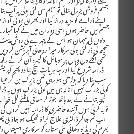
محلے دار کا ڈیٹا اور علم الاعداد کا ڈیٹا ملا کر اُس 
جسم فروشی بزرگی بتائی تو سہم سی گئی بولی یہ آپ 
اپنے ڈرامے کو مزید دراز کیا اور بھرائی ہو ئی آ
جسم میں حاضر ہوں اِسی دوران میں نے کہا تمہارے 
دنوں کی مہمان ہو اُس کے چہرے کی روش پیٹ کا 
سمجھ لی ڈر گئی بولی سرکار میرا روحانی آپریشن کر دی
تھی اگلے دن وہاں پر موبائل کا کیمرہ آن کر کے رکھ
ڈرامہ شروع کیا اورکہا ہر بات سچ بتا دو پھر ٓا
سب بتا دیا کہ بوڑھی ہو رہی تھی بزرگ بن کر ع
کوئی بزرگ نہیں آتا نہ ہی میں کوئی بزرگ ہوں یہ ڈ
کچھ بتانے کے بعد ہاتھ جوڑ کر معافی مانگنے لگی خدا
توبہ کرتی ہوں آئندہ حاضری کا ڈرامہ نہیں کروں گی می
اب تم جاکر ڈاکٹری علاج کراؤ ٹھیک ہو جاؤ گی پھ
جرم کی ویڈیو دکھائی گئی ستارہ کو سرکاری ہسپتال 