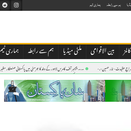
ڈیا
ہم سے رابطہ
ہماری ٹیم
کالمز
بین الاقوامی
ملٹی میڈیا
ہم سے رابطہ
ہماری ٹیم
 خراجِ عقیدت- نذر حسین-,-
۔،۔ چیمبر آف کامرس لاہور کے وفد کا جرمنی میں پاکستانی صنعتکار مظہر ا
اح۔ نذر حسین۔،۔
۔،۔ یوم استحصال کشمیر کے موقع پرقونصل خانہ میں پر وقار تقریب کا انعقاد۔ نذر