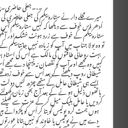
۔،۔جعلی حاضری۔پروف
میرے محلے دار نے ستارہ بیگم کی جعلی حاضری کی 
اُدھر اِس خوف سے دیکھا کہ کہیں ستارہ بیگم آس پا
ستارہ بیگم کے خوف سے زرد ہونٹ خشک اور آنک
تو وہ بولا جناب میں آپ کو زیادہ نہیں جانتا بیگم کے 
بہت روحانی طاقتوں کی مالک ہے اُس کی استاد ہ
کہیں وہ مجھے اور آپ کو نقصان نہ پہنچا دے مجھ
شیطانی روپ دیکھنے کے بعد اُس سے خوف زدہ تھ
ایسے ہی شیطانی عامل کے ہتھے چڑھ گئیں دولت ک
ہاتھوں ذلیل ہو نے کے بعد آج بھی زبان کھولنے پر
کردیں یا عامل بلیک میل کر کے عزت سے کھیلنے
ہوں ہمت کرو پولیس کو بتا کر اُس کو پکڑواتے ہیں
دے میں نے پولیس یا خاوند کو نہیں بتانا عورتو