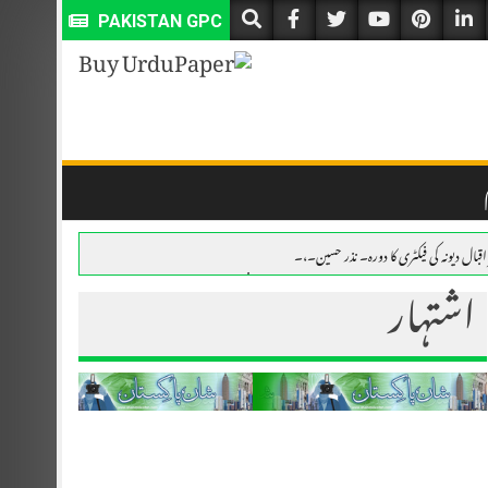
PAKISTAN GPC
قبال دیونہ کی فیکٹری کا دورہ۔ نذر حسین۔،۔
اشتہار
 حسین۔،۔
-,-اٹھو نوجوانو!قدم اب بڑھاؤ-فہیم اختر۔ لندن-,-