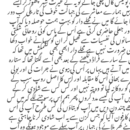
یک پولیس کال چلی جائے تو یہ بے غیرت شہر چھوڑ کر ایسے
 پتہ نہیں ہمارے معاشرے کی جہالت خوف کی تاریکی کب دور
یا جائے گا میں نے محلے دار کو بہت ہمت حوصلہ دیا کہ آپ
 اور جعلی حاضری کرتی ہے اُس کے پاس کوئی روحانی شکتی
سانوں کی نفسیات سے کھیل کر ان کو سہانے خواب دکھا
 ضرورت نہیں ہے محلے دار ابھی بھی کشمکش میں تھا کہ
اُس کے سارے فراڈ دیکھنے کے بعدبھی اُسے لگتا تھا کہ ستارہ
یں آتے ہیں یہاں پر اُس کی بیوی نے جرات کی اور بولی
ے بھائی اُس کا مقابلہ اور اُس کا اصل روپ سب کے
و روکا نہ گیا تو وہ پتہ نہیں اور کس کس سے شادی کر کے
ں آپ کی کیسے مدد کروں پھر ہم اِس پرسوچنے لگے کہ میں کس
ے چند دن دیں میں آپ کو بتاؤں گی کس طرح آپ کی اُس
 کا فون آگیا کہ جس کزن سے یہ اب شادی کر نا چاہتی ہے
اپنے گھر بلائے گی جہاں پر آپ پہلے سے موجود ہونگے وہ آپ