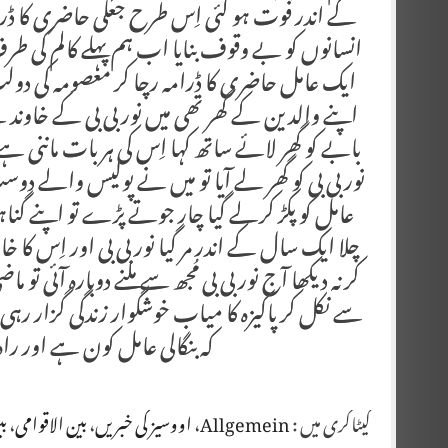
کے اندر فوت ہو گئی اِس طرح جعلی حاضری کا ڈ
انسانوں کو بے وقوف بنایا اب ہم پہلے کالم کی ط
ایک عامل حاضری کا ڈرامہ رچا کر معصومہ کی دولت 
اپنے والدین کے گھر تھی میں نور بی بی کے خاوند سے
بابے کو گھر لائے ساتھ کہا اِس کی ہر بات ماننی ہے 
نور بی بی کو گھر لے آیا تو میں نے پولیس والے دوس
عامل کو پکڑ کرلے گیا چار جوتے پڑے تو اپنے گنا
چلا ایک سال کے اندر مر گیا نور بی بی اور اِس کا خ
کر نہ دیکھا آج نور بی بی مُجھ سے ملنے دوبارہ آئی ت
سے نکل کر پاکیزہ کا میاب خوشگوار زندگی گزار 
کہ بنگالی عامل کون ہے اور ر
کیٹاگری میں :
Allgemein
،
اووسیز کی خبریں
،
بین الاقوامی
،
بی