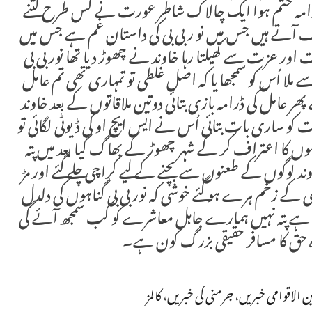
رامہ ختم ہوا ایک چالاک شاطر عورت نے کس طرح کتنے
رف آتے ہیں جس میں نو ر بی بی کی داستان غم ہے جس میں
اور عزت سے کھیلتا رہا خاوند نے چھوڑ دیا تھا نور بی بی
 ملا اُس کو سمجھا یا کہ اصل غلطی تو تمہاری تھی تم عامل
پھر عامل کی ڈرامہ بازی بتائی دوتین ملاقاتوں کے بعد خاوند
ت کو ساری بات بتائی اُس نے ایس ایچ او کی ڈیوٹی لگائی تو
ہوں کا اعتراف کر کے شہر چھوڑ کے بھاگ گیا بعد میں پتہ
اوند لوگوں کے طعنوں سے بچنے کے لیے کراچی چلے گئے اور مڑ
و ماضی کے زخم ہرے ہو گئے خوشی کہ نور بی بی گناہوں کی دلدل
رہی ہے پتہ نہیں ہمارے جاہل معاشرے کو کب سمجھ آئے گی
اہ حق کا مسافر حقیقی بزرگ کون ہے۔
ن الاقوامی خبریں
،
جرمنی کی خبریں
،
کالمز