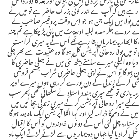
پر انفارمیشن کی بارش کر دی اُس کی جوانی اور بعد کا دور ڈانس
بتا رہے ہیں کہ آپ کے اندر کوئی بزرگ حاضر ہے تو میں نے
واز میں بولا میں ایک جن ہو جو اِس وقت پروفیسر صاحب کے
گردے جگر معدہ لبلبہ اور پیٹ میں پانی پڑ چکا ہے تم چند
ابھار یہ بیماریاں بتا رہے تھے اُس نے یہ میری کرامت
ں تو میں بولا روحانی آپریشن کل ہو گا وہ عقیدت سے بھر چکی
 دیا وہ اکیلی میرے سامنے بیٹھ گئی میں نے جعلی حاضری کا
پریشن ہو گا تو اُس نے اپنی جعلی حاضری شراب جسم فروشی
یاشی کر کے زندگی کے دن پورے کر رہی ہوں میرے اوپر
رامہ بازی تو مجھے میری ہندو استاد نے سکھائی تھی پھر سب
 کے لیے میرا روحانی آپریشن کر کے میری زندگی بچا لیں میں
ں نے دم کا ڈرامہ کیا اور کہا اگلا آپریشن ایک ماہ بعد ہو گا
ر ستارہ چلی گئی اُس کے دونوں خاوندوں کو اُس کا اقبال
داخل کرادیا گیا جہاں وہ بیمار یوں سے لڑتے لڑتے ایک ماہ