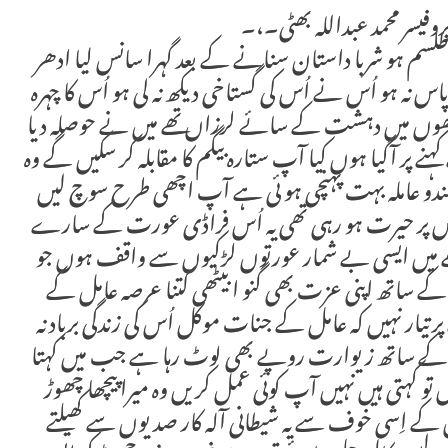
یسر محمد عبداللہ بھٹی۔،۔
طلسم ہو شربا داستان سنانے کے بعد گہرا سانس لیا ادھر
س نہ ہو اُس نے اُس کی گستاخی دیکھ نہ لی ہو اُس کا چہرہ
ھوں میں دہشت کے سائے لرزاں تھے میں نے حوصلہ دیا
کہنے پر آگیا ہوں کیا آپ ستارہ بیگم کا مقابلہ کر سکیں گے وہ
ندو عاملہ بہت پہنچی ہو ئی ہے آپ اچھی طرح سوچ لیں
ے اُس پر حیرت ہو رہی تھی یہ اُس فراڈی عورت کے سارے
ے میں ایسی بے شمار عورتوں لڑکیوں سے واقف ہوں جو
ے ساتھ اپنی عزت بھی گنو ا بیٹھی کتنا عرصہ عامل کے
 تیار نہیں کہ عامل کے جنات موکل اُس کی زندگی برباد نہ
 کے ساتھ زیوارت روپے بھی لوٹ رہا ہے جب میں کہتا
 تو کہتی ہیں نہیں آپ کوئی عمل کریں وہ میرا پیچھا چھوڑ
ں کے اِسی خوف سے یہ شیطانی آلہ کار صدیوں سے کھیلتے