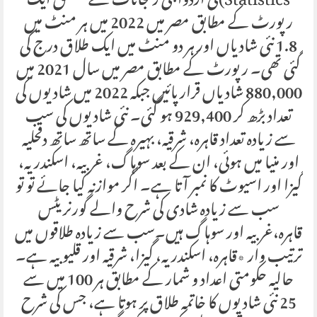
Statistics)کی ازدواجی رحجانات سے متعلق ایک
رپورٹ کے مطابق مصر میں 2022 میں ہر منٹ میں
1.8 نئی شادیاں اور ہر دو منٹ میں ایک طلاق درج کی
گئی تھی۔ رپورٹ کے مطابق مصر میں سال 2021 میں
880,000 شادیاں قرار پائیں جبکہ 2022 میں شادیوں کی
تعداد بڑھ کر 929,400 ہو گئی۔ نئی شادیوں کی سب
سے زیادہ تعداد قاہرہ، شرقیہ، بہیرہ کے ساتھ ساتھ دقحلیہ
اور منیا میں ہوئی، ان کے بعد سوہاگ، غربیہ، اسکندریہ،
گیزا اور اسیوٹ کا نمبر آتا ہے۔ اگر موازنہ کیا جائے تو تو
سب سے زیادہ شادی کی شرح والے گورنریٹس
قاہرہ،غربیہ اور سوہاگ ہیں۔سب سے زیادہ طلاقوں میں
ترتیب وار ٭قاہرہ، اسکندریہ، گیزا، شرقیہ اور قلیوبیہ ہے۔
حالیہ حکومتی اعداد و شمار کے مطابق ہر 100 میں سے
25 نئی شادیوں کا خاتمہ طلاق پر ہوتا ہے، جس کی شرح