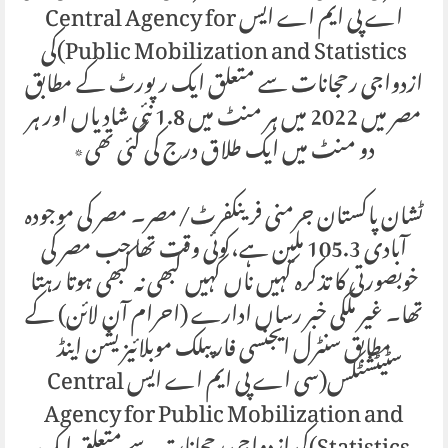
اے پی ایم اے ایس Central Agency for
Public Mobilization and Statistics)کی
ازدواجی رحجانات سے متعلق ایک رپورٹ کے مطابق
مصر میں 2022 میں ہر منٹ میں 1.8 نئی شادیاں اور ہر
دو منٹ میں ایک طلاق درج کی گئی تھی٭
ٹشان پاکستان جرمنی فرینکفرٹ/مصر۔ مصر کی موجودہ
آبادی 105.3 ملین ہے،کوئی وقت تھا جب مصر کی
خوبصورتی کا تذکرہ کہیں ناں کہیں کبھی نہ کبھی ہوتا رہتا
تھا۔ غیر ملکی خبر رساں ادارے (احرام آن لائن) کے
مطابق سنٹرل ایجنسی فار پبلک موبلائیزیشن اینڈ
سٹیٹشٹکس(سی اے پی ایم اے ایس Central
Agency for Public Mobilization and