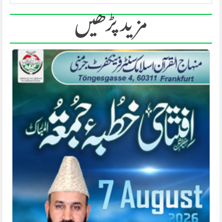
مزید پڑھیں