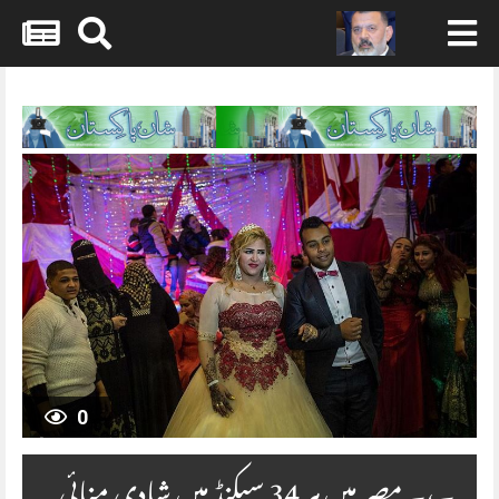
Skip
to
content
0
۔،۔ مصر میں ہر 34 سیکنڈ میں شادی منائی