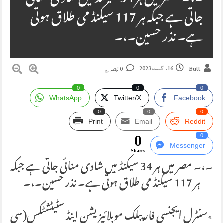
جاتی ہے جبکہ ہر 117 سیکنڈ می طلاق ہوتی
ہے۔ نذر حسین۔،۔
16. اگست 2023
Butt
0 تبصرے
0
0
0
WhatsApp
Twitter/X
Facebook
0
0
0
Print
Email
Reddit
0
0
Messenger
Shares
۔،۔ مصر میں ہر 34 سیکنڈ میں شادی منائی جاتی ہے جبکہ
ہر 117 سیکنڈ می طلاق ہوتی ہے۔ نذر حسین۔،۔
٭سنٹرل ایجنسی فار پبلک موبلائیزیشن اینڈ سٹیٹشٹکس(سی