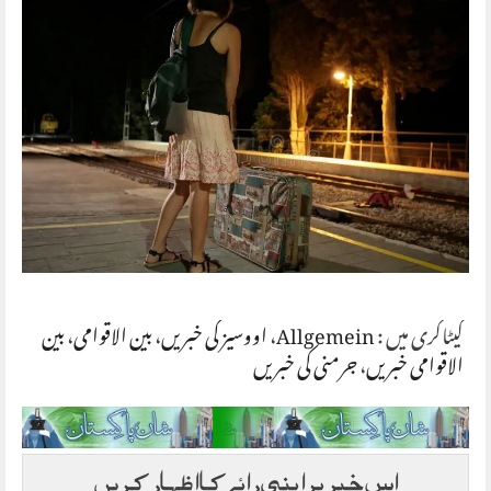
کیٹاگری میں :
Allgemein
،
اووسیز کی خبریں
،
بین الاقوامی
،
بین
الاقوامی خبریں
،
جرمنی کی خبریں
اس خبر پر اپنی رائے کا اظہار کریں