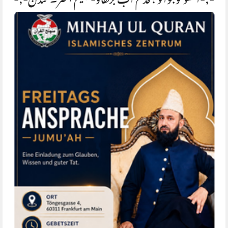
-,-اٹھو نوجوانو!قدم اب بڑھاؤ-فہیم اختر۔ لندن-,-