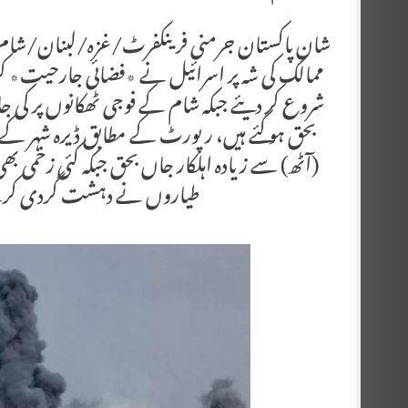
شان پاکستان جرمنی فرینکفرٹ/غزہ/لبنان/شام۔ غی
ممالک کی شہ پر اسرائیل نے ٭فضائی جارحیت٭ کر
شروع کر دیئے جبکہ شام کے فوجی ٹھکانوں پر کی 
بحق ہو گئے ہیں، رپورٹ کے مطابق ڈیرہ شہر کے قر
(آٹھ) سے زیادہ اہلکار جاں بحق جبکہ کئی زخمی بھی
طیاروں نے دہشت گردی کرتے ہ