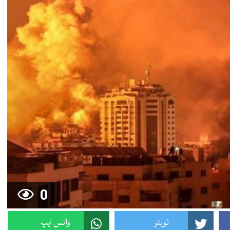
0
ٹویٹر
واٹس ایپ