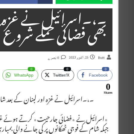
۔،۔اسرائیل نے غزہ او
بھی فضائی حملے شروع 
25. اکتوبر 2023
Butt
0 تبصرے
0
0
0
WhatsApp
Twitter/X
Facebook
0
۔،۔اسرائیل نے غزہ اور لبنان کے بعد شام
Shares
٭اسرائیل نے ٭فضائی جارحیت٭ کرتے ہوئے غزہ او
جبکہ شام کے فوجی ٹھکانوں پر کی جانے والی بمبار