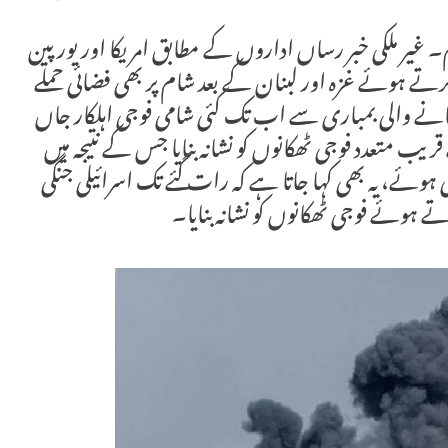
ر ملکی خبر رساں اداروں کے مطابق امریکا اور یورپین
تے ہوئے غزہ اور لبنان کے بعد شام پر بھی فضائی حملے
جانے والی بمباری سے اب تک کئی شامی فوجی اہلکار جاں
یب متعدد فوجی ٹھکانوں کو نشانہ بنایا جس کے نتیجہ میں
 ہوئے، یہ بھی کہا جاتا ہے کہ رات گئے تک اسرائیلی جنگی
وئے فوجی ٹھکانوں کو نشانہ بنایا۔