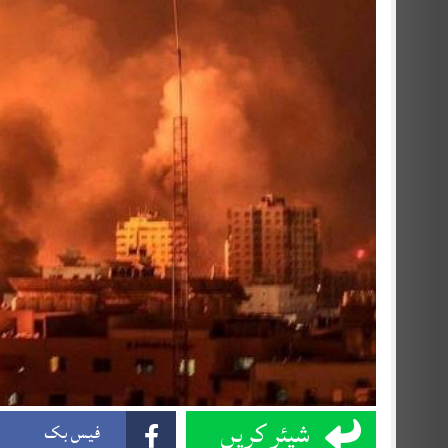
شیئر کریں
فیس بک