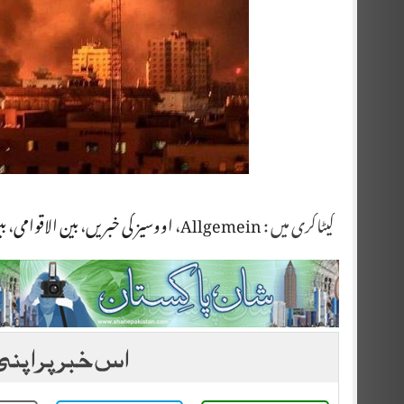
کیٹاگری میں :
Allgemein
،
اووسیز کی خبریں
،
بین الاقوامی
،
بی
اس خبر پر اپنی