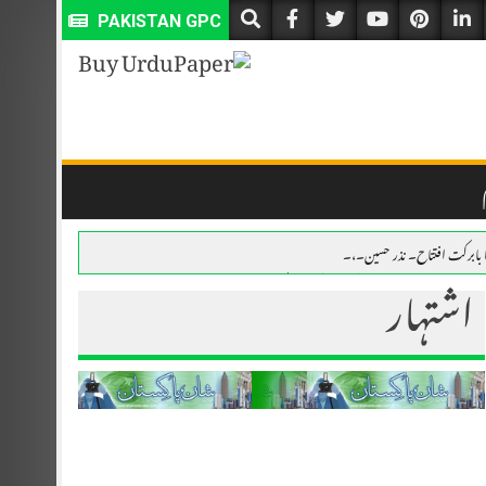
PAKISTAN GPC
ا بابرکت افتتاح۔ نذر حسین۔،۔
اشتہار
 میں منہاج اسلامک سینٹر کے نئے مرکز کا بابرکت افتتاح۔ نذر حسین۔،۔