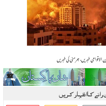
ن الاقوامی خبریں
،
جرمنی کی خبریں
 رائے کا اظہار کریں