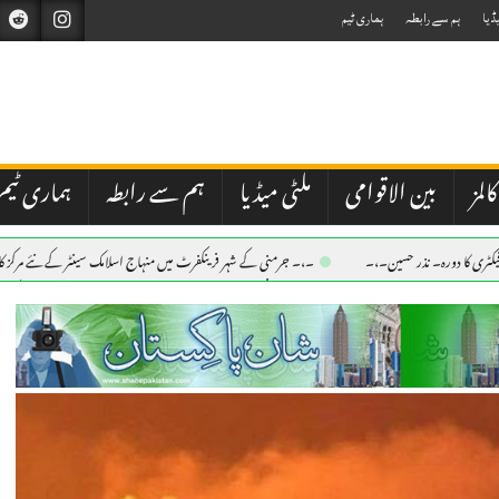
ڈیا
ہم سے رابطہ
ہماری ٹیم
کالمز
بین الاقوامی
ملٹی میڈیا
ہم سے رابطہ
ہماری ٹیم
 فیکٹری کا دورہ۔ نذر حسین۔،۔
۔،۔ جرمنی کے شہر فرینکفرٹ میں منہاج اسلامک سینٹر کے نئے مرکز ک
ین۔،۔
-,-اٹھو نوجوانو!قدم اب بڑھاؤ-فہیم اختر۔ لندن-,-
۔،۔ جرمنی کے شہر فرینکفرٹ