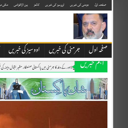
Skip
to
صفحہ اول
جرمنی کی خبریں
اووسیز کی خبریں
کالمز
بین الاقوامی
ملٹی می
content
صفحہ اول
جرمنی کی خبریں
اووسیز کی خبریں
اہم خبریں
۔،۔ چیمبر آف کامرس لاہور کے وفد کا جرمنی میں پاکستانی صنعتکار مظہر اقبال دیونہ کی
۔،۔ یوم استحصال کشمیر کے موقع پرقونصل خانہ میں پر وقار تقریب کا انعقاد۔ نذر حس