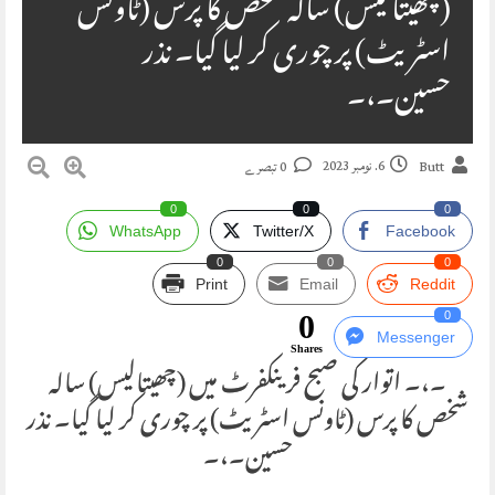
(چھیتالیس) سالہ شخص کا پرس (ٹاونس
اسٹریٹ) پر چوری کر لیا گیا۔ نذر
حسین۔،۔
6. نومبر 2023
Butt
0 تبصرے
0
0
0
WhatsApp
Twitter/X
Facebook
0
0
0
Print
Email
Reddit
0
0
Messenger
Shares
۔،۔ اتوار کی صبح فرینکفرٹ میں (چھیتالیس) سالہ
شخص کا پرس (ٹاونس اسٹریٹ) پر چوری کر لیا گیا۔ نذر
حسین۔،۔