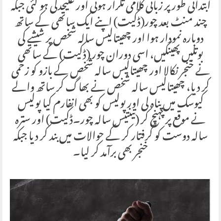
ابتدائی طور پر زبانی کلامی تکرار ہوئی اور علیحدگی ہو گئی جبکہ
چند منٹ بعد چور(ڈکیت) اپنے ایک ساتھی کے ساتھ
دوبارہ نمودار ہوا اور چھیتالیس سالہ شخص پر شیشے کی
بوتلیں پھینکیں، اسی دوران چور (ڈکیت) کے ساتھی
نے خنجر نکالا اور چھیتالیس سالہ شخص کے بازو کو زخمی
کر دیا، چھیتالیس سالہ شخص نے بھاگ کر ساتھ والے
کیوسک میں پناہ لی اور پولیس کو بھی انفارم کیا پولیس
نے موقع پر پہنچ کر (تینتیس سالہ چور۔ڈکیت) اور سترہ
سالہ دوست کو گرفتار کر کے حوالات میں بند کر دیا جبکہ
خنجر بھی برآمد کر لیا۔