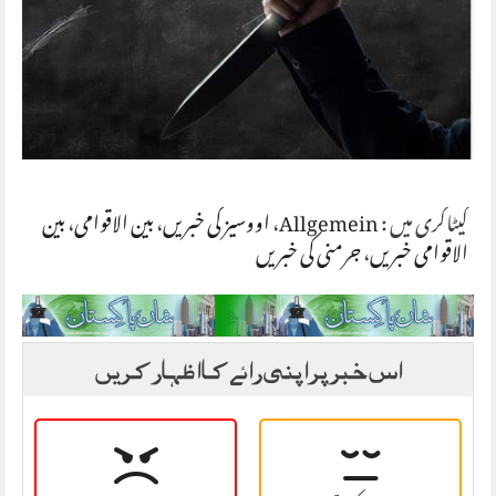
کیٹاگری میں :
Allgemein
،
اووسیز کی خبریں
،
بین الاقوامی
،
بین
الاقوامی خبریں
،
جرمنی کی خبریں
اس خبر پر اپنی رائے کا اظہار کریں