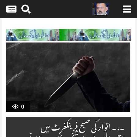
Skip
to
content
0
۔،۔ اتوار کی صبح فرینکفرٹ میں