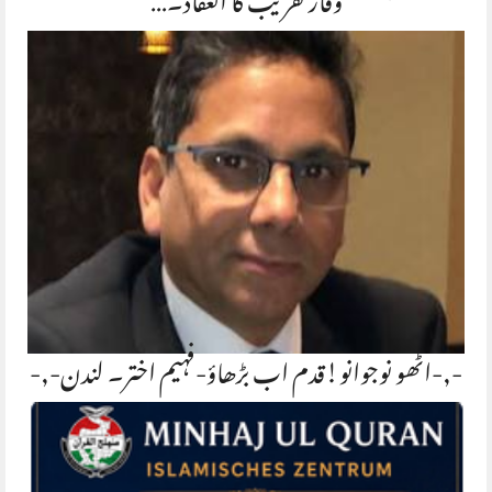
وقار تقریب کا انعقاد۔…
-,-اٹھو نوجوانو!قدم اب بڑھاؤ-فہیم اختر۔ لندن-,-