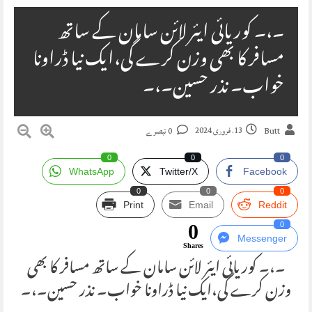
۔،۔ کوریائی ایئر لائن سامان کے ساتھ
مسافر کا بھی وزن کرے گی،ایک نیا ڈراونا
خواب۔ نذر حسین۔،۔
13. فروری 2024
Butt
0 تبصرے
0
0
0
WhatsApp
Twitter/X
Facebook
0
0
0
Print
Email
Reddit
0
0
Messenger
Shares
۔،۔ کوریائی ایئر لائن سامان کے ساتھ مسافر کا بھی
وزن کرے گی،ایک نیا ڈراونا خواب۔ نذر حسین۔،۔