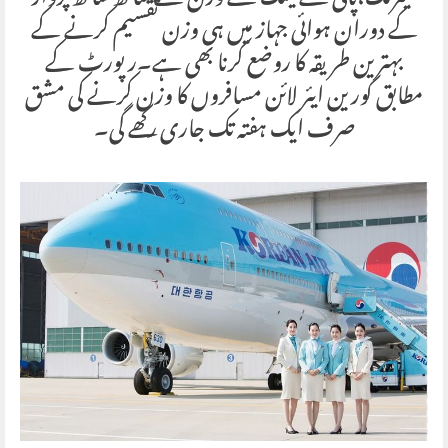
کے دوران ہوائی جہاز میں ہی وزن تقسیم کرنے کے
بہترین طریقہ کا روضع کرنا بھی ہے۔رپورٹ کے
مطابق کورین ایئر لائن مسافروں کا وزن کرنے کی مشق
صرف ایک ہفتہ تک جاری رکھے گی۔