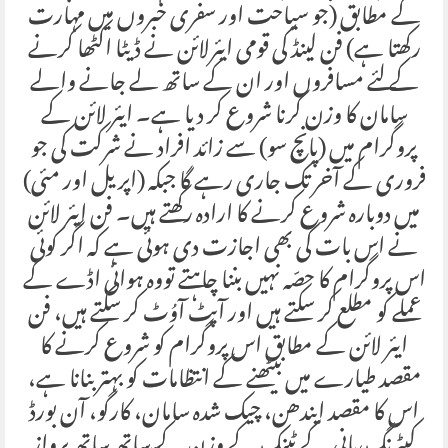
کے مطابق (جو سیاحت اور سفری خبروں میں مہارت
رکھتا ہے) فن لینڈ کی قومی ایئرلائن نے ڈیٹا اکٹھا کرنے
کے لئے مسافروں اور ان کے ساتھ لے جانے والے
سامان کا وزن کرنا شروع کر دیا ہے۔ ایئر لائن کے
پروگرام میں (پانچ سو) سے زائد افراد نے شرکت کی جو
فروری کے آخر تک جاری رہے گا جبکہ (اپریل اور مئی)
میں دوبارہ شروع کرنے کا ارادہ رکھتے ہیں۔ فن ایئر لائن
نے اس بات کی بھی اجازت دی ہوئی ہے کہ اگر کوئی
اس پروگرام کا حصّہ نہیں بننا چاہتے تووہ ہوائی اڈے کے
عملے کو مطلع کر سکتے ہیں اور آپٹ آوُٹ کر سکتے ہیں، فن
ایئر لائن کے مطابق اس پروگرام کو شروع کرنے کا
مقصد طیارے میں بیٹھنے کے انتظامات کو بہتر بنانا ہے،
اس کا مقصد ایندھن، چیک شدہ سامان، کارگو، آن بورڈ
کیٹرنگ،پانی کے ٹینک کے وزن کے ساتھ ساتھ پرواز