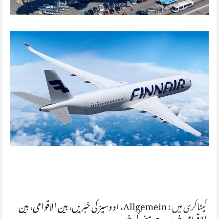
کیٹاگری میں :
Allgemein
،
اووسیز کی خبریں
،
بین الاقوامی
،
بین