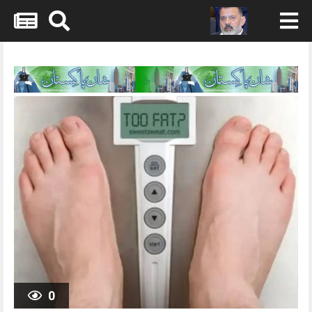
Skip
to
content
0