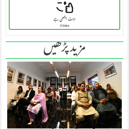
بہت اچھی ہے
0 Votes
مزید پڑھیں