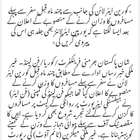
٭کورین ایئر لائن کی جانب سے چند ماہ قبل سفر سے پہلے
مسافروں کا وزان کرنے کے منصوبے کے اعلان کے
بعد ایسا لگتا ہے کہ یورپین ایئرلائنز بھی جلد ہی اس کی
پیروی کریں گی٭
شان پاکستان جرمنی فرینکفرٹ/کوریا/فن لینڈ۔ غیر
ملکی خبر رساں ادارے کے مطابق چند ماہ قبل کورین ایئر
لائن نے سفر سے پہلے مسافروں کا وزن کرنے کے
منصوبے کا اعلان کیا تھا جبکہ فن لینڈ کی کمپنی (فن ایئر)
نے ہیلسنکی ایئرپورٹ پر روانگی کے گیٹ پر مسافروں
کا کزن کرنے کے لئے تجربہ شروع بھی کر دیا ہے، اس کا
مقصد ٹیک آف سے پہلے ہوائی جہاز کے وزن کے تخمینے
کو بہتر بنانا ہے، غیر ملکی میگزین (ٹائم آوُٹ) کی رپورٹ