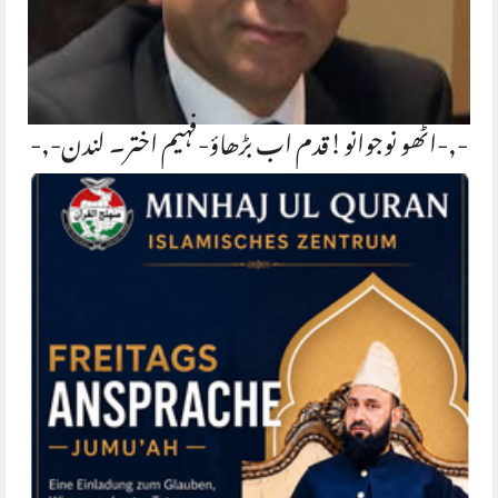
-,-اٹھو نوجوانو!قدم اب بڑھاؤ-فہیم اختر۔ لندن-,-