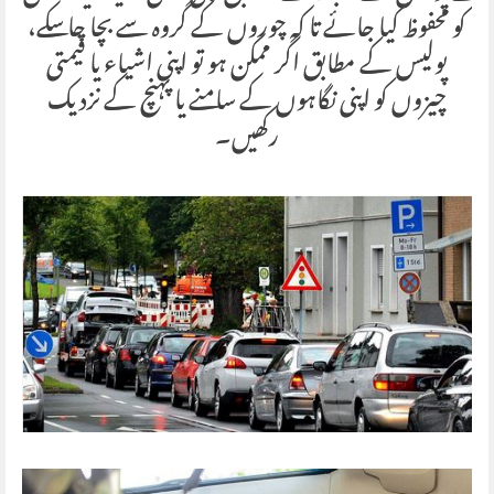
کو محفوظ کیا جائے تا کہ چوروں کے گروہ سے بچا جا سکے،
پولیس کے مطابق اگر ممکن ہو تو اپنی اشیاء یا قیمتی
چیزوں کو اپنی نگاہوں کے سامنے یا پہنچ کے نزدیک
رکھیں۔