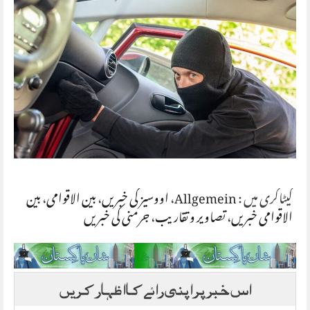
کیٹاگری میں :
Allgemein
،
اووسیز کی خبریں
،
بین الاقوامی
،
بین
الاقوامی خبریں
،
تصاویر و تقاریب
،
جرمنی کی خبریں
اس خبر پر اپنی رائے کا اظہار کریں