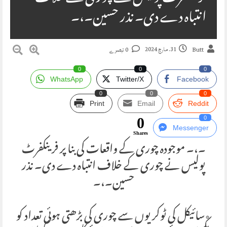
انتباہ دے دی۔ نذر حسین۔،۔
31. مارچ 2024
Butt
0 تبصرے
0
0
0
WhatsApp
Twitter/X
Facebook
0
0
0
Print
Email
Reddit
0
0
Messenger
Shares
۔،۔ موجودہ چوری کے واقعات کی بنا پر فرینکفرٹ
پولیس نے چوری کے خلاف انتباہ دے دی۔ نذر
حسین۔،۔
٭سائیکل کی ٹوکریوں سے چوری کی بڑھتی ہوئی تعداد کو