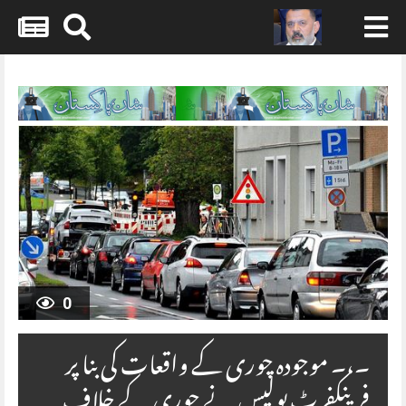
Skip
to
content
0
۔،۔ موجودہ چوری کے واقعات کی بنا پر
فرینکفرٹ پولیس نے چوری کے خلاف