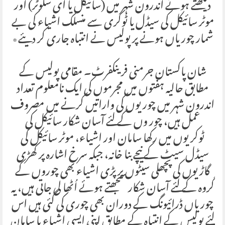
دیکھتے ہوئے اندرون شہر میں (سائیکل یا ای سکوٹر) اور
موٹر سائیکل کی سیڈل یا ٹوکری سے منسلک اشیاء کی بے
شمار چوریاں ہونے پر پولیس نے انتباہ جاری کر دیئے٭
شان پاکستان جرمنی فرینکفرٹ۔ مقامی پولیس کے
مطابق حالیہ ہفتوں میں مجرموں کی ایک نامعلوم تعداد
اندرون شہر میں چوریوں کی واراتیں کرنے میں مصروف
عمل ہیں، چور وں کے لئے آسان شکار سائیکل کی
ٹوکریوں میں رکھا سامان اور اشیاء، موٹر سائیکل کی
سیڈل سیٹ کے نیچے بنا خانہ، جبکہ سرخ اشارہ پر کھڑی
گاڑیوں کی پچھلی سیٹوں پر پڑی اشیاء بھی چوروں کے
گروہ کے لئے آسان شکار سمجھتے ہوئے اُٹھا لی جاتی ہیں، یہ
چوریاں ڈرائیونگ کے دوران بھی چوری کی گئی ہیں اس
لئے پولیس کے انتباہ کے مطابق اپنی ایسی اشیاء یا سامان