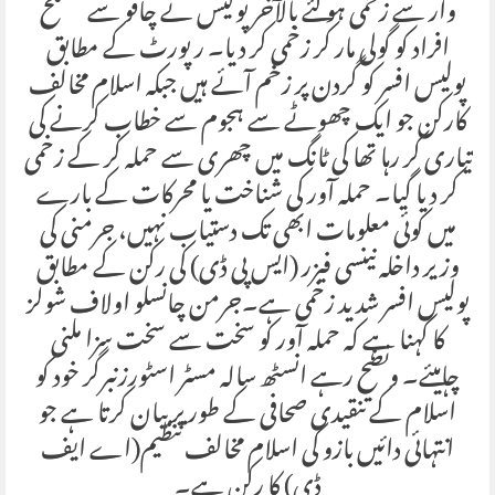
وار سے زخمی ہو گئے بالآخر پولیس نے چاقو سے مسلح
افراد کو گولی مار کر زخمی کر دیا۔ رپورٹ کے مطابق
پولیس افسر کو گردن پر زخم آئے ہیں جبکہ اسلام مخالف
کارکن جو ایک چھوٹے سے ہجوم سے خطاب کرنے کی
تیاری کر رہا تھا کی ٹانگ میں چھری سے حملہ کر کے زخمی
کر دیا گیا۔ حملہ آور کی شناخت یا محرکات کے بارے
میں کوئی معلومات ابھی تک دستیاب نہیں، جرمنی کی
وزیر داخلہ نینسی فیزر (ایس پی ڈی) کی رکن کے مطابق
پولیس افسر شدید زخمی ہے۔جرمن چانسلو اولاف شولز
کا کہنا ہے کہ حملہ آور کو سخت سے سخت سزا ملنی
چاہیئے۔ ونضح رہے انسٹھ سالہ مسٹر اسٹورزنبرگر خود کو
اسلام کے تنقیدی صحافی کے طور پر بیان کرتا ہے جو
انتہائی دائیں بازو کی اسلام مخالف تنظیم(اے ایف
ڈی) کا رکن ہے۔