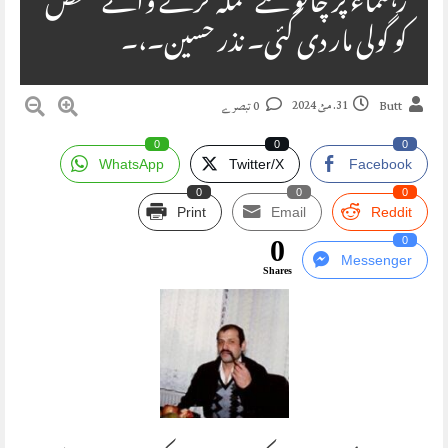
رہنماء پر چاقو سے حملہ کرنے والے شخص
کو گولی مار دی گئی۔ نذر حسین۔،۔
31. مئ 2024
Butt
0 تبصرے
0
0
0
WhatsApp
Twitter/X
Facebook
0
0
0
Print
Email
Reddit
0
0
Messenger
Shares