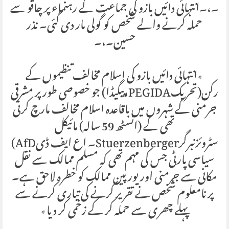
۔،۔انتہائی دائیں بازو کی جماعت کے رہنماء پر چاقو سے
حملہ کرنے والے شخص کو گولی مار دی گئی۔ نذر
حسین۔،۔
٭انتہائی دائیں بازو کی اسلام مخالف تنظیموں کے
رکن(تحریکPEGIDA،پیگیڈا) جو خصوصی طور پر مشرقی
جرمنی کے شہروں میں باقاعدہ اسلام مخالف مارچ کرتی
تھی کے (انسٹھ 59 سالہ) مائیکل
سٹروئزنبرگرStuerzenberger۔ اع ایف ڈیAfD)
سیاسی پارٹی جس کی مہم تھی کہ مسلم ممالک سے نقل
مکانی سے جرمنی اور یورپین ممالک کو خطرہ لاحق ہے۔
پر نامعلوم شخص نے تقریر کرنے کی تیاری کرنے سے
پہلے چھری سے حملہ کر کے زخمی کر دیا٭