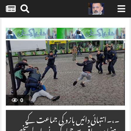
Skip
to
content
0
۔،۔انتہائی دائیں بازو کی جماعت کے