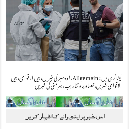
کیٹاگری میں :
Allgemein
،
اووسیز کی خبریں
،
بین الاقوامی
،
بین
الاقوامی خبریں
،
تصاویر و تقاریب
،
جرمنی کی خبریں
اس خبر پر اپنی رائے کا اظہار کریں