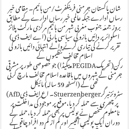
شان پاکستان جرمنی فرینکفرٹ/من ہائیم۔ مقامی خبر
رساں ادارے جبکہ عالمی خبر رساں ادارے کے مطابق
بروز جمعّہ جنوب مغربی شہر من ہائیم مرکزی مارکٹ پلاٹز
اسکوائر پر دائیں بازو کی سیاسی پارٹی (اے ایف ڈی)
تقریر کرنے کی تیاری کرنے والے انتہائی دائیں بازو کی
اسلام مخالف تنظیموں کے
رکن(تحریکPEGIDA،پیگیڈا) جو خصوصی طور پر مشرقی
جرمنی کے شہروں میں باقاعدہ اسلام مخالف مارچ کرتی
تھی کے (انسٹھ 59 سالہ) مائیکل
سٹروئزنبرگرStuerzenberger۔ اع ایف ڈیAfD)
پر چھری سے حملہ کر دیا،موقع پر موجود کی مداخلت پر
نامعلوم شخص نے پولیس پر بھی حملہ کر دیا،حملہ کے
دوران ایک پولیس آفیسر اور کم از کم دو افراد چاقو کے