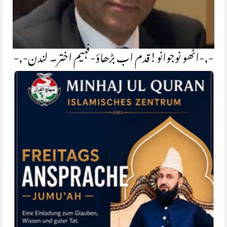
-,-اٹھو نوجوانو!قدم اب بڑھاؤ-فہیم اختر۔ لندن-,-