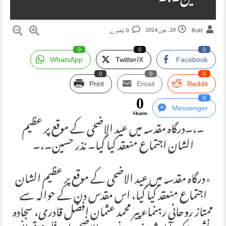
20. جون 2024
Butt
0 تبصرے
0
0
0
WhatsApp
Twitter/X
Facebook
0
0
0
Print
Email
Reddit
0
0
Messenger
Shares
۔،۔درگاہ مقدسہ میں عید الاضحی کے موقع پر عظیم
الشان اجتماع منعقد کیا گیا۔ نذر حسین۔،۔
٭درگاہ مقدسہ میں عید الاضحی کے موقع پر عظیم الشان
اجتماع منعقد کیا گیا، اس مقدس دن کے حوالہ سے
ممتاز روحانی رہنماء پیر محمد عثمان افضل قادری، سجادہ