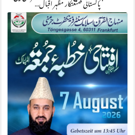
پاکستانی صنعتکار مظہر اقبال…