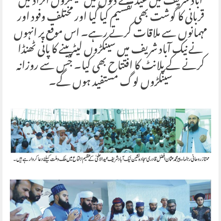
آباد شریف میں عید کے دنوں میں سینکڑوں افراد میں
قربانی کا گوشت بھی تقسیم کیا گیا اور مختلف وفود اور
مہمانوں سے ملاقات کرتے رہے۔ اس موقع پر انہوں
نے نیک آباد شریف میں سینکڑوں لیٹر پینے کا پانی ٹھنڈا
کرنے کے پلانٹ کا افتتاح بھی کیا۔ جس سے روزانہ
سینکڑوں لوگ مستفید ہوں گے۔