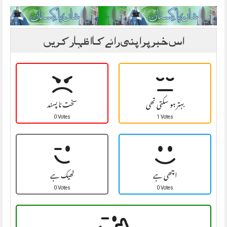
اس خبر پر اپنی رائے کا اظہار کریں
بہتر ہو سکتی تھی
سخت نا پسند
0 Votes
1 Votes
اچھی ہے
ٹھیک ہے
0 Votes
0 Votes