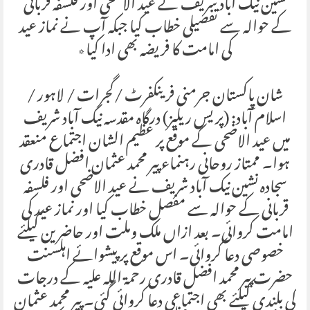
نشین نیک آباد شریف نے عید الاضحی اور فلسفہ قربانی
کے حوالہ سے تفصیلی خطاب کیا جبکہ آپ نے نماز عید
کی امامت کا فریضہ بھی ادا کیا٭
شان پاکستان جرمنی فرینکفرٹ /گجرات / لاہور /
اسلام آباد: (پریس ریلیز) درگاہ مقدسہ نیک آباد شریف
میں عید الاضحی کے موقع پر عظیم الشان اجتماع منعقد
ہوا۔ ممتاز روحانی رہنماء پیر محمد عثمان افضل قادری
سجادہ نشین نیک آباد شریف نے عید الاضحی اور فلسفہ
قربانی کے حوالہ سے مفصل خطاب کیا اور نماز عید کی
امامت کروائی۔ بعد ازاں ملک وملت اور حاضرین کیلئے
خصوصی دعا کروائی۔ اس موقع پر پیشوائے اہلسنت
حضرت پیر محمد افضل قادری رحمۃ اللہ علیہ کے درجات
کی بلندی کیلئے بھی اجتماعی دعا کروائی گئی۔ پیر محمد عثمان