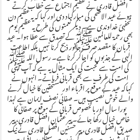
افضل قادری نے عظیم اجتماع سے خطاب کرتے
ہوئے عید الاضحی کی مبارکباد دی اور کہا کہ یہ عظیم دن
تحفہئ خداوندی ہے۔ دیگر نعمتوں کی طرح یہ عظیم یوم
بھی رحمۃ للعالمین ﷺکے تصدق سے عطا ہوا۔ عید
قربان کا مقصد صرف جانور ذبح کرنا نہیں بلکہ اطاعت
الٰہی کے جذبوں کو اجاگر کرنا ہے۔ رسول اللہ ﷺ
کی امت سے محبت کی ایک مثال یہ ہے کہ آپ اپنی
امت کی طرف سے بھی قربانی فرماتے۔ انہوں نے
کہاکہ عید کے موقع پر اقرباء اور مستحقین کا خیال کرنے
والے خوش نصیب ہیں۔ صفائی نصف ایمان ہے لہذا
پورا سال اور بالخصوص قربانی کے موقع پر صفائی کا
خاص خیال رکھا جائے۔ پیر عثمان افضل قادری، پیر
صدیق افضل قادری، پیر حسنین افضل قادری نے نیک