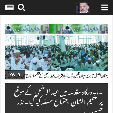
Skip
to
content
0
۔،۔درگاہ مقدسہ میں عید الاضحی کے موقع
پر عظیم الشان اجتماع منعقد کیا گیا۔ نذر
حسین۔،۔