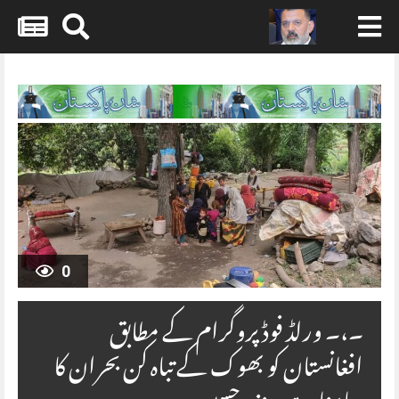
Skip
to
content
0
۔،۔ ورلڈ فوڈ پروگرام کے مطابق
افغانستان کو بھوک کے تباہ کن بحران کا