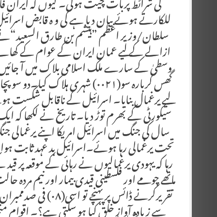
کی شرائط پربات چیت ہوگی۔ کیوں کہ ایران 
للکارتے ہوئے بیان دیا ہے کی و ہ قابض اسرا
سلطان/وزیر اعظم ”ہیشم بن طارق السعید“نے ا
ازالے کے لیے عمان ایران کے عوام کے کھانے 
وسطیٰ کے سارے ملک اسلامی بلاک میں آ جائیں 
لیے یرغمال بنایا۔ اسرائیل کے ناقابل شکست ہ
سیکورٹی کے بھرم توڑ دیا۔ تاریخ نے لکھا کہ ای
سال کی جنگ میں اسرائیل امریکا اپنے یرغمالی
تحت یرغمالی رہا ہوئے۔اسرائیل بد عہد ثابت ہوا او
رہا کہ یہودی یرغمالیوں نے رہائی کے موقعہ پر
ماتھے چومے اور فلسطینی قیدی بیمار اور نیم مردہ ح
تقریرکرنے ڈائس پر پہ