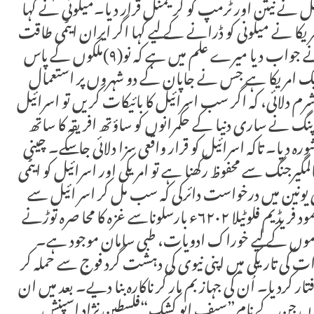
نیل نے نیتن اور ٹرمپ کو کریمنل قرار دیا۔میلونی نے کہا
کا نے میلونی کو ڈرانے کے لیے کہا اگر ایران ایٹمی طاقت
بن گیا تو وہ منٹ میں اٹلی کو اڑادے گا۔میلونی نے جواب دیا میرے علم میں ہے کہ نو(۹)ملکوں کے پاس
ک امریکا ہے جس نے جاپان کے دو شہروں پر استعمال
 دنیا کے ستاون (۷۵) ملکوں کو شرم دلائی، کہ اگر سب اسرائیل کا بائیکات کریں تو اسرائیل
ے ساری دنیا کے حکمرانوں کو ساؤتھ افریقہ کا ساتھ
یا۔ تاکہ اسرائیل کو قرار واقعی سزا دلائی جا سکے۔ چینی
مگیرجنگ سے محفوظ رکھنا ہے تو امریکی اور اسرائیل کو ایٹمی
ونین میں درخواست دائرکی کہ سب مل کر اسر ائیل سے
دوستی اور دفاعی معاہدے کینسل کریں۔گلوبل صمود فریڈیم فلوٹیلا ۶۲۰۲ء بارسلوناسے غزہ کا محا صرہ توڑنے
وموں کے لیے خوراک ادویات، طبی سامان موجود ہے۔
رات کی تاریکی میں اپنی نیوی کی دہشت گرد فوج سے حملہ کر
کردیا۔ اُن کی جہاز بم مار کر ناکارہ بنا دیے۔ بعد میں ان
اروں جن کے نام”سیف ابو کشک“فلسطین نژاد اسپنش