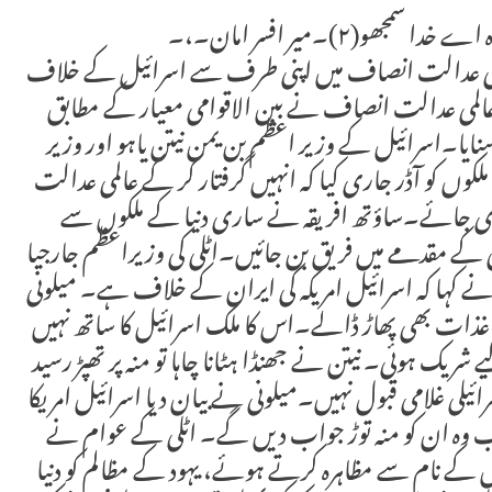
و(۲)۔میر افسر امان۔،۔
عالمی عدالت انصاف میں اپنی طرف سے اسرائیل کے خلاف
ا۔ عالمی عدالت انصاف نے بین الاقوامی معیار کے مطابق
ایا۔اسرائیل کے وزیر اعظم بن یمن نیتن یاہو اور وزیر
ملکوں کو آڈر جاری کیا کہ انہیں گرفتار کر کے عالمی عدالت
زا دی جائے۔ساؤتھ افریقہ نے ساری دنیا کے ملکوں سے
ے مقدمے میں فریق بن جائیں۔اٹلی کی وزیراعظم جارجیا
نے کہا کہ اسرائیل امریکہ کی ایران کے خلاف ہے۔ میلونی
ت بھی پھاڑ ڈالے۔اس کا ملک اسرائیل کا ساتھ نہیں
ریک ہوئی۔ نیتن نے جھنڈا ہٹانا چاہا تو منہ پر تھپڑ رسید
ئیلی غلامی قبول نہیں۔میلونی نے بیان دیا اسرائیل امریکا
ب وہ ان کو منہ توڑ جواب دیں گے۔ اٹلی کے عوام نے
ں کے نام سے مظاہرہ کرتے ہوئے، یہود کے مظالم کو دنیا