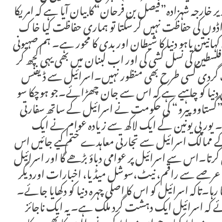
رجہ شہزادہ”فیصل بن فرحان“کا بیان آیا ہے کہ امریکا
وجی اڈوں کی حفاظت نہیں کر سکتا تو ہماری حفاظت کیا خاک
نیتن یاہو دنیا کا شیطان اور بدی کا محور ہے۔ ہم صہیونی
سطین کی نسل کشی کی اور اب لبنان میں بھی یہی کچھ کر
گردی کسی طرح بھی منظور نہیں۔اسرائیل سے ڈیفنس
 دنیا کو چاہیے ہے کہ اس سے جان چھڑائے۔جو ہوچکا سو
ر”گستاووپیرو“ کی حکومت نے اسرائیل کے ساتھ سفارتی
ا۔ یورپی یونین کے ایک لاکھ سے زیادہ عوام نے ایک
ے ممالک اسرائیل سے تجارتی معاہدے ختم کیے جائیں اس
ں کرتا۔اس سے اسرائیل پر عوامی دباؤ بڑھے گا اور اسرائیل
یک عرصے سے راقم، نیٹ،سوشل میڈیا، اخبارات اوردیگر
ا۔تاکہ اسرائیل کو اس کا اصلی چہرہ دنیا کو دکھایا جائے۔
ئے کہ اسرائیل ایک دہشت گرد ملک ہے۔ یہ ایک ناجائز