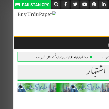
PAKISTAN GPC
 حسین۔،۔
-,-اٹھو نوجوانو!قدم اب بڑھاؤ-فہیم اختر۔ لندن-,-
اشتہار
ئلٹ محفوظ۔ نذر حسین۔،۔