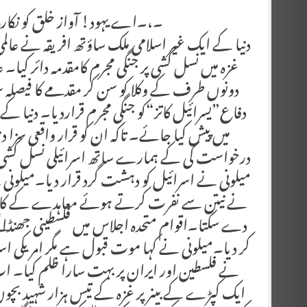
۔،۔اے یہود! آواز خلق کو نکارہ اے خدا سمجھ
دنیا کے ایک غیر اسلامی ملک ساؤتھ افریقہ نے 
غزہ میں نسل کشی پر جنگی مجرم کامقدمہ دائر کی
دونوں طرف کے وکلا کو سن کر مقدمے کا فیصلہ سن
دفاع”یسرائیل کاتز“کو جنگی مجرم قراردیا۔ دنیا کے 
میں پیش کیا جائے۔ تاکہ ان کو قرار واقعی س
درخواست کی کے ہمارے ساتھ اسرائیلی نسل کشی ک
میلونی نے اسرائیل کو دہشت گرد قرار دیا۔میلونی 
نے نیتن سے نفرت کرتے ہوئے معاہدے کے کاغذا
دے سکتا۔اقوام متحدہ اجلاس میں فلسطینی جھنڈالیے ش
کر دیا۔میلونی نے کہا موت قبول ہے مگر امریکی اسرا
نے فلسطین اور ایران پر بہت سارا ظلم کیا۔ ا
ایک کپڑے کے بینر پر غزہ کے تیس ہزار شہید بچو