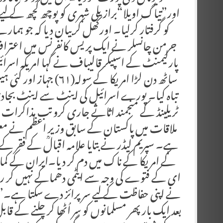
اور”تیاگ اویلا“برازیلی شہری کو پوچھ گچھ کے لیے
کو گرفتار کرلیا۔ اورکھل کر بیان دیا کہ جو 
جرمن چانسلر نے ایک پریس کانفرنس میں اعتراف 
پارلیمنٹ کے اسپیکر قالیباف نے کہا امریکہ اسرائی
ساٹھ دن لڑا امریکا کے 
تباہ کیا۔ پورے اسرائیل کی اینٹ سے اینٹ بجادی
ٹریلینڈ کے منجمند اثاثے جاری کرو تب مذاکرا
ملاقات میں پاکستان کے سابق وزیر اعظم نے معلوم ک
ہے۔ سپریم لیڈر نے بتایا علامہ اقبالؒ کے فقر ک
کے امریکا کے ناک میں دم کر دیا۔ایران کے کما
ای کے فتوے کی وجہ سے ایٹمی دھماکے نہیں کر رہا 
نے اپنی حفاظت کے لیے سرپرائز دے سکتا ہے۔”حف
بعد ایک بار پھر مسلمانوں کو سر اُٹھا کر چلنے کے