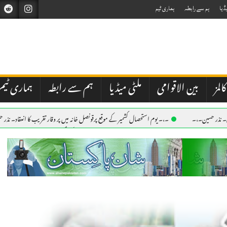
ڈیا
ہم سے رابطہ
ہماری ٹیم
کالمز
بین الاقوامی
ملٹی میڈیا
ہم سے رابطہ
ہماری ٹیم
اح۔ نذر حسین۔،۔
۔،۔ یوم استحصال کشمیر کے موقع پرقونصل خانہ میں پر وقار تقریب کا انعقاد۔ نذر
اح۔ نذر حسین۔،۔
۔،۔ آگ بجھانے والے دو ہیلی کاپٹر فضا میں ٹکرا گئے،دو اہلکار ہلاک۔برطانوی پا