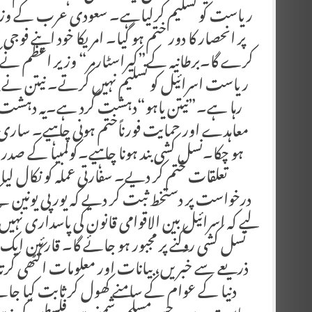
ریاست کو تسلیم کرلیاہے۔ سعودی عرب کے وزیر خا
پر انحصار کا دور ختم ہو گیا۔ امریکا خود اپنے ف
کرے گا۔برطانیہ کے”کیراسٹارمر“ وزیر اعظم نے کہا
ریاست اسرائیل کو تسلیم نہیں کرتے۔ نیتن نے فل
رہا ہے۔”نیتن یاہو“دہشت گرد ہے۔یہ دہشت 
معاہدے اور حمایت فورناًختم ہونی چاہیے۔ ساری
ہو چکا۔نسل کشی بند ہونا چاہیے۔کولمبیا کے صد
تعلقات ختم کر دیے۔ سفارتی عملہ کو نکال لی
درخواست پر دستخط ثبت کر دیے کہ یورپی یونین ک
لیے کہ اسرائیل بین الاقوامی قانون کی پاسداری نہی
نسل کشی روکنے پر مجبور ہو جائے گا۔ قارئین ا
ذریعے سے خبریں، بیانات اور معلومات اکٹھی کرتا رہ
دنیا کے عوام کے سامنے کھول کر ثابت کیا جا