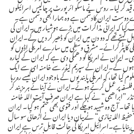
 قید کر لیا۔ روس نے ماسکو ائرپورٹ پر چالیس اسرائیلوں
ہمارے دوست ایران کادشمن ہے وہ ہمارا بھی دشمن ہے۔
کیا کہ ایرانی مذاکرات میں بڑے ہوشیار ہیں۔ایران کی
ل کہتے تھے کہ دو دن میں ایران کو ڈھیر کر دیں گے۔ایران
سولہ(۶۱) جہاز اور کئی ہیلی کاپٹر گرائے۔ مشرق وسطی میں سارے امریکی اڈوں کو
۔ ایران نے امریکا کو دھمکی دی ہے کہ ایران کے گیارہ
ت ہوں گے۔ایران کے سپریم لیڈر سے خامنہ ای سے ایک
یا تھا، کہ امریکی پابندیوں کے باوجود ایران کیسے رہ رہا
ے فلسفہ پر عمل کرتے ہوئے۔ایران نے آبنائے ہر مزبند کر
نڈر ”ابراھیمی“ نے کہا ہے ایران صرف آیت اللہ خامنہ
تھا۔ آج وہ شہید ہو چکے اور فتوی بھی ختم ہو گیا۔ ایران
یظ اللہ نیازی“ نے بیان دیا ایران نے اڑھائی سو سال
 قابل بنایاہے۔اسرائیل امریکا کی حالت قابل ترس ہے ایران