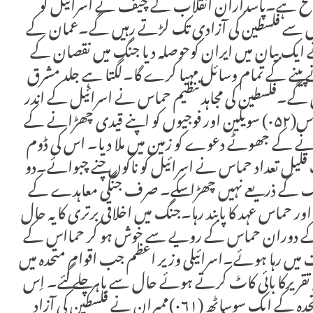
فاتح ہے۔پاسداران انقلاب کے چیف نے اسرائیل کو
ئیل سے فلسطین کی آزادی تک لڑتے رہیں گے۔عمان کے
یک بیان میں ایران کوحوصلہ دیا جنگ میں نقصان کے
پینے کے تمام وسائل مہیا کرے گا۔لگتا ہے جلد مشرق
گے۔فلسطین کی مجاہد تنظیم حماس نے اسرائیل کے اندر
گھس کربارہ سو(۰۰۲۱) شہری ہلاک کیا۔دو سو پچاس(۰۵۲) سویلین اور فوجیوں کو اپنے قیدی چھڑانے کے
ونے کے جھوٹے دعوے کو زمین میں ملا دیا۔ اس کی ڈوم
ک قلیل تعداد حماس نے اسرائیل کو ناکوں چنے چبوائے۔دو
 جنگ کے ذریعے نہیں چھڑا سکے۔ صرف جنگی معاہدے کے
ر حماس عہد کا پابند رہا۔جنگ میں اخلاقی برتری کا یہ حال
 قید کے دوران حماس کے رویے سے خوش ہو کر حمااس کے
الت میں رہا ہوئے۔اسرائیلی وزیر اعظم جب اقوام متحدہ میں
نچے تو اسی(۰۸) فی صدممبران تقریرکا بائی کاٹ کرتے ہوئے حال سے باہر چلے گئے۔ اِس
سے زیادہ آواز خلق کیا ہو سکتی ہے؟۔ اقوام متحدہ کے ایک سوساٹھ (۰۶۱)ممبران نے فلسطین کی آزاد