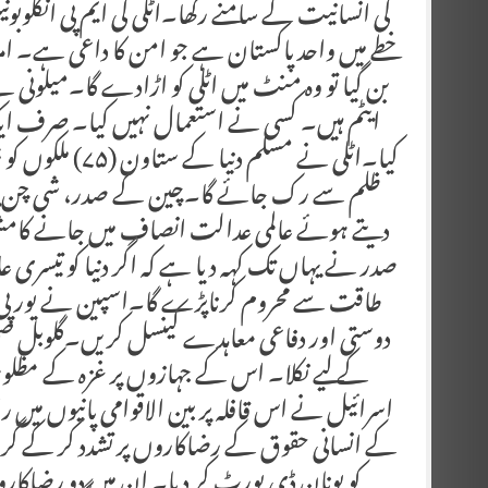
کی انسانیت کے سامنے رکھا۔اٹلی کی ایم پی انگلوبو
خطے میں واحد پاکستان ہے جو امن کا داعی ہے۔ امری
ایٹم ہیں۔ کسی نے استعمال نہیں کیا۔ صرف ای
کیا۔اٹلی نے مسلم
ظلم سے رک جائے گا۔چین کے صدر، شی چن پنگ ن
دیتے ہوئے عالمی عدالت انصاف میں جانے کامشورہ د
صدر نے یہاں تک کہہ دیا ہے کہ اگر دنیا کو تیسری عال
طاقت سے محروم کرناپڑے گا۔اسپین نے یورپی ی
کے لیے نکلا۔ اس کے جہازوں پر غزہ کے مظل
اسرائیل نے اس قافلہ پر بین الاقوامی پانیوں میں 
کے انسانی حقوق کے رضاکاروں پر تشدد کر کے گرفتار 
کو یونان ڈی پورٹ کر دیا۔ ان میں دو رضاک