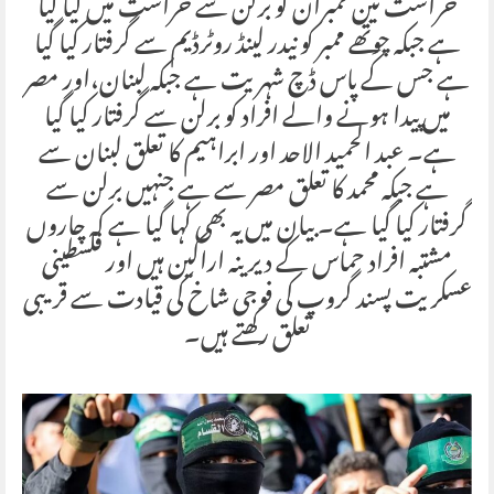
حراست تین ممبران کو برلن سے حراست میں لیا گیا
ہے جبکہ چوتھے ممبر کو نیدر لینڈ روٹرڈیم سے گرفتار کیا گیا
ہے جس کے پاس ڈچ شہریت ہے جبکہ لبنان،اور مصر
میں پیدا ہونے والے افراد کو برلن سے گرفتار کیا گیا
ہے۔ عبد الحمید الاحد اور ابراہیم کا تعلق لبنان سے
ہے جبکہ محمد کا تعلق مصر سے ہے جنہیں برلن سے
گرفتار کیا گیا ہے۔ بیان میں یہ بھی کہا گیا ہے کہ چاروں
مشتبہ افراد حماس کے دیرینہ اراکین ہیں اور فلسطینی
عسکریت پسند گروپ کی فوجی شاخ کی قیادت سے قریبی
تعلق رکھتے ہیں۔