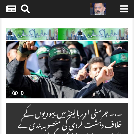
Skip
to
content
0
۔،۔ جرمنی اور ہالینڈ میں یہودیوں کے
خلاف دہشت گردی کی منصوبہ بندی کے