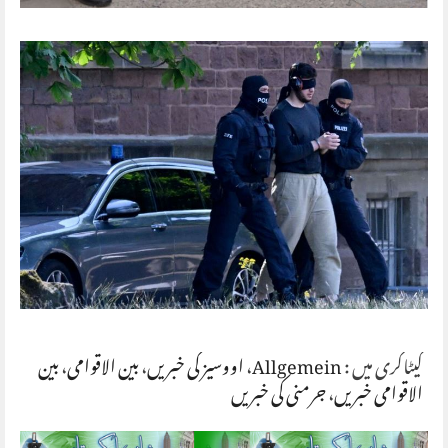
کیٹاگری میں :
Allgemein
،
اووسیز کی خبریں
،
بین الاقوامی
،
بین
الاقوامی خبریں
،
جرمنی کی خبریں