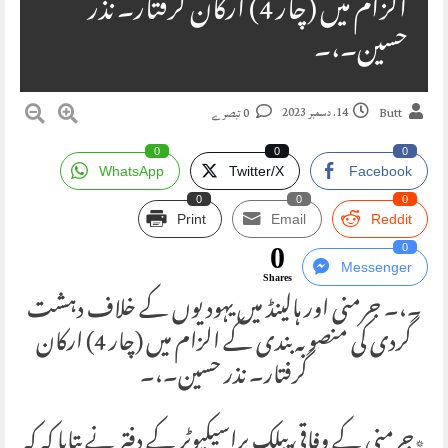
الزام میں (چار 4) ارکان گرفتار۔ نذر
حسین۔،۔
14. دسمبر 2023
Butt
0 تبصرے
0
0
0
WhatsApp
Twitter/X
Facebook
0
0
0
Print
Email
Reddit
0
0
Messenger
Shares
۔،۔ جرمنی اور ہالینڈ میں یہودیوں کے خلاف دہشت
گردی کی منصوبہ بندی کے الزام میں (چار 4) ارکان
گرفتار۔ نذر حسین۔،۔
٭جرمنی کے وفاقی پبلک پراسیکیوٹر کے دفتر نے بتایا کہ کہ