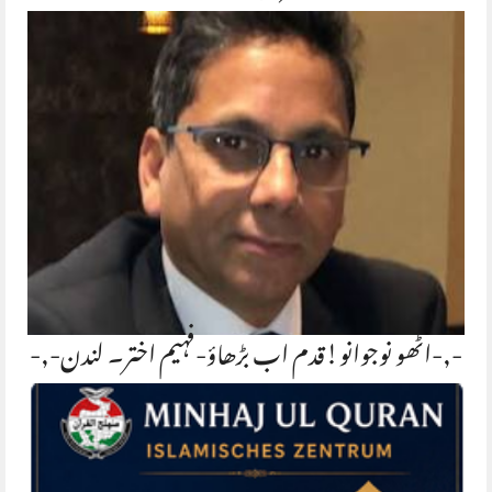
-,-اٹھو نوجوانو!قدم اب بڑھاؤ-فہیم اختر۔ لندن-,-