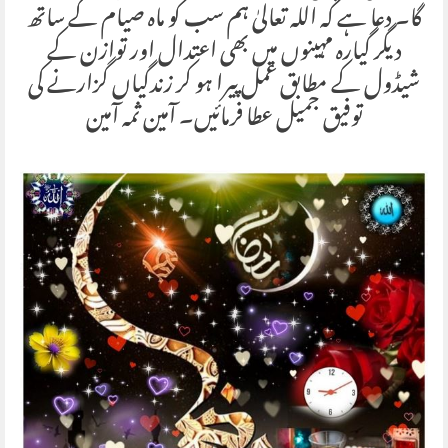
گا۔ دعا ہے کہ اللہ تعالیٰ ہم سب کو ماہ صیام کے ساتھ
دیگر گیارہ مہینوں میں بھی اعتدال اور توازن کے
شیڈول کے مطابق عمل پیرا ہو کر زندگیاں گزارنے کی
توفیق جمیل عطا فرمائیں۔ آمین ثمہ آمین