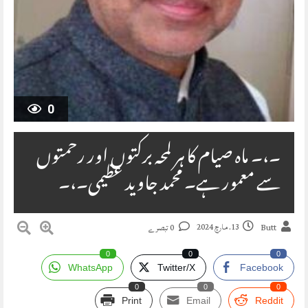
0
۔،۔ ماہ صیام کا ہر لمحہ برکتوں اور رحمتوں
سے معمور ہے۔ محمد جاوید عظیمی۔،۔
13. مارچ 2024
Butt
0 تبصرے
0
0
0
WhatsApp
Twitter/X
Facebook
0
0
0
Print
Email
Reddit