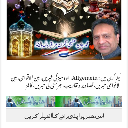
کیٹاگری میں :
Allgemein
،
اووسیز کی خبریں
،
بین الاقوامی
،
بین
الاقوامی خبریں
،
تصاویر و تقاریب
،
جرمنی کی خبریں
،
کالمز
اس خبر پر اپنی رائے کا اظہار کریں