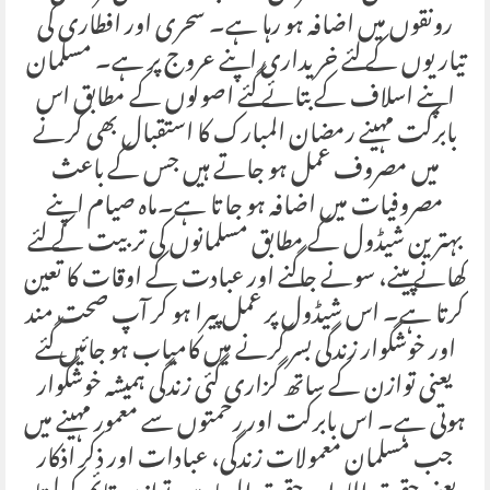
رونقوں میں اضافہ ہو رہا ہے۔ سحری اور افطاری کی
تیاریوں کے لئے خریداری اپنے عروج پر ہے۔ مسلمان
اپنے اسلاف کے بتائے گئے اصولوں کے مطابق اس
بابرکت مہینے رمضان المبارک کا استقبال بھی کرنے
میں مصروف عمل ہو جاتے ہیں جس کے باعث
مصروفیات میں اضافہ ہو جا تا ہے۔ماہ صیام اپنے
بہترین شیڈول کے مطابق مسلمانوں کی تربیت کے لئے
کھانے پینے، سونے جاگنے اور عبادت کے اوقات کا تعین
کرتا ہے۔ اس شیڈول پر عمل پیرا ہو کر آپ صحت مند
اور خوشگوار زندگی بسر کرنے میں کامیاب ہو جائیں گئے
یعنی توازن کے ساتھ گزاری گئی زندگی ہمیشہ خوشگوار
ہوتی ہے۔ اس بابرکت اور رحمتوں سے معمور مہینے میں
جب مسلمان معمولات زندگی، عبادات اور ذکر اذکار