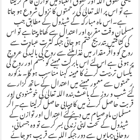
یعنی حقوق اللہ اور حقوق العباد میں توازن قائم کرلیتا
ہے تو اس پر اللہ تعالیٰ کی رحمتوں کا نزول شروع ہو جاتا
ہے۔اس ماہ مبارکہ کے شیڈول کے مطابق جب
مسلمان وقت مقررہ اور اعتدال سے کھاتاپیتاہے تو اس
کی کثافتیں بتدریج ختم ہو جاتی جبکہ کثرت عبادت سے
روح کو وافر مقدار میں غذا ملنے سے روح کی بالیدگی عروج
پر ہو تی ہے اس لئے اس بابرکت مہینے کو جسم اور روح کی
یکساں تربیت کرنے کا مہینہ کہنا مناسب ہو گا۔ مذکورہ
رحمتوں سے معمور مہینے میں اعتدال کے ساتھ گزارے
گئے شب و روز کے باعث بندہ اللہ تعالیٰ کی خوشنودی اور
قربت حاصل کرنے میں کامیابی حاصل کرلیتا ہے۔ اگر
مسلمان ماہ صیام میں دیئے گئے اعتدال اور توازن کے
شیڈول کے تحت اپنی زندگی بسر کرے تو وہ جسمانی،
روحانی بیمایوں سے دور جبکہ اللہ سے قریب ہو جائے