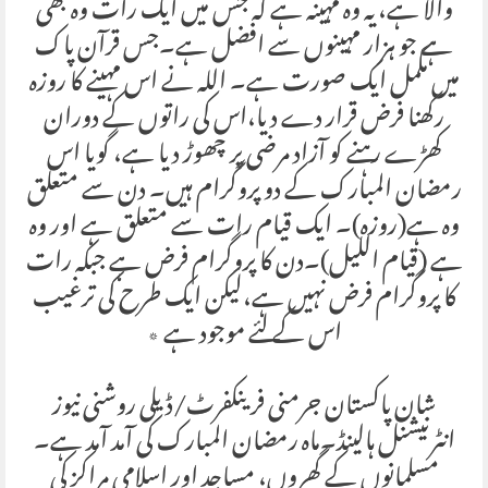
والا ہے، یہ وہ مہینہ ہے کہ جس میں ایک رات وہ بھی
ہے جو ہزار مہینوں سے افضل ہے۔جس قرآن پاک
میں مکمل ایک صورت ہے۔ اللہ نے اس مہینے کا روزہ
رکھنا فرض قرار دے دیا،اس کی راتوں کے دوران
کھڑے رہنے کو آزاد مرضی پر چھوڑ دیا ہے، گویا اس
رمضان المبارک کے دو پروگرام ہیں۔ دن سے متعلق
وہ ہے(روزہ)۔ ایک قیام رات سے متعلق ہے اور وہ
ہے (قیام اللیل)۔دن کا پروگرام فرض ہے جبکہ رات
کا پروگرام فرض نہیں ہے،لیکن ایک طرح کی ترغیب
اس کے لئے موجود ہے ٭
شان پاکستان جرمنی فرینکفرٹ/ڈیلی روشنی نیوز
انٹرنیشنل ہالینڈ۔ماہ رمضان المبارک کی آمد آمد ہے۔
مسلمانوں کے گھروں، مساجد اور اسلامی مراکز کی