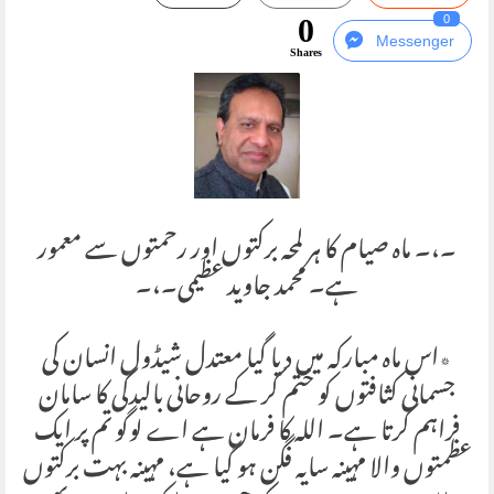
0
0
Messenger
Shares
۔،۔ ماہ صیام کا ہر لمحہ برکتوں اور رحمتوں سے معمور
ہے۔ محمد جاوید عظیمی۔،۔
٭اس ماہ مبارکہ میں دیا گیا معتدل شیڈول انسان کی
جسمانی کثافتوں کو ختم کر کے روحانی بالیدگی کا سامان
فراہم کرتا ہے۔ اللہ کا فرمان ہے اے لوگو تم پر ایک
عظمتوں والا مہینہ سایہ فگن ہو گیا ہے، مہینہ بہت برکتوں