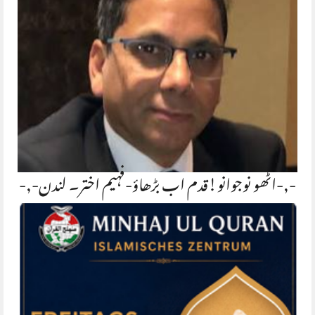
-,-اٹھو نوجوانو!قدم اب بڑھاؤ-فہیم اختر۔ لندن-,-