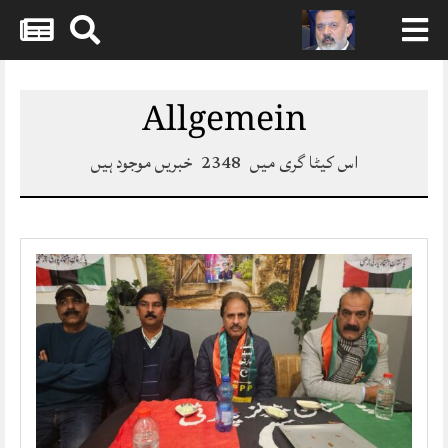
Skip
to
Allgemein
content
اس کیٹا گری میں
2348
خبریں موجود ہیں