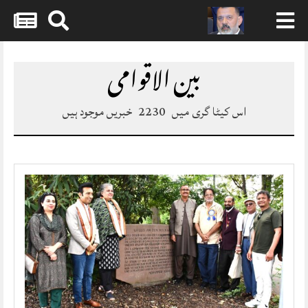
Skip
to
بین الاقوامی
content
اس کیٹا گری میں
2230
خبریں موجود ہیں