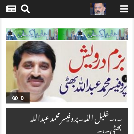
Skip
to
content
0
۔،۔خلیل اللہ۔پروفیسر محمد عبداللہ
بھٹی۔،۔