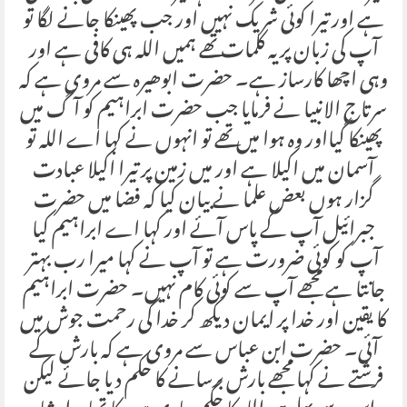
ہے اور تیرا کوئی شریک نہیں اور جب پھینکا جانے لگا تو
آپ کی زبان پر یہ کلمات تھے ہمیں اللہ ہی کافی ہے اور
وہی اچھا کارساز ہے۔ حضرت ابوھیرہ سے مروی ہے کہ
سرتاج الانبیا نے فرمایا جب حضرت ابراہیم کو آگ میں
پھینکا گیااور وہ ہوا میں تھے تو انہوں نے کہا اے اللہ تو
آسمان میں اکیلا ہے اور میں زمین پر تیرا اکیلا عبادت
گزار ہوں بعض علما نے بیان کیا کہ فضا میں حضرت
جبرائیل آپ کے پاس آئے اور کہا اے ابراہیم کیا
آپ کو کوئی ضرورت ہے تو آپ نے کہا میرا رب بہتر
جانتا ہے مجھے آپ سے کوئی کام نہیں۔ حضرت ابراہیم
کا یقین اور خدا پر ایمان دیکھ کر خدا کی رحمت جوش میں
آئی۔ حضرت ابن عباس سے مروی ہے کہ بارش کے
فرشتے نے کہا مجھے بارش برسانے کا حکم دیا جائے لیکن