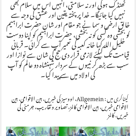
ٹھنڈک ہوگی اور نہ سلامتی، انہیں اس میں سلام بھی
نہیں کیا جائیگا۔ خدا پر پختہ یقین اور عشق کی وجہ سے
خالق ارض و سما نے جو مقام اور شان حضرت ابراہیم
کو بخشی وہ کسی کو نہ بخشی، حضرت ابراہیم کو اپنا دوست
خلیل اللہ کہا خانہ کعبہ کی تعمیر آپ سے کرائی۔ قربانی
قیامت تک کیلئے لازمی قرار دی حج کی شان سے نوازا اور
سب سے بڑھ کر نبیوں کے سردار شہنشاہ دو عالم کو آپ
کی اولاد میں سے پیدا کیا۔
کیٹاگری میں :
Allgemein
،
اووسیز کی خبریں
،
بین الاقوامی
،
بین
الاقوامی خبریں
،
بین الاقوامی کالمز
،
تصاویر و تقاریب
،
جرمنی کی
خبریں
،
کالمز