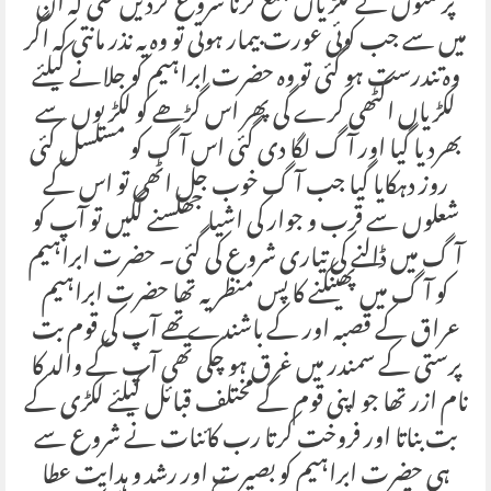
پرستوں نے لکڑیاں جمع کرنا شروع کردیں حتی کہ ان
میں سے جب کوئی عورت بیمار ہوتی تو وہ یہ نذر مانتی کہ اگر
وہ تندرست ہو گئی تو وہ حضرت ابراہیم کو جلانے کیلئے
لکڑیاں اکٹھی کرے گی پھر اس گڑھے کو لکڑیوں سے
بھردیا گیا اور آگ لگا دی گئی اس آگ کو مسلسل کئی
روز دہکایا گیا جب آگ خوب جل اٹھی تو اس کے
شعلوں سے قرب و جوار کی اشیا جھلسنے لگیں تو آپ کو
آگ میں ڈالنے کی تیاری شروع کی گئی۔ حضرت ابراہیم
کو آگ میں پھینکنے کا پس منظر یہ تھا حضرت ابراہیم
عراق کے قصبہ اور کے باشندے تھے آپ کی قوم بت
پرستی کے سمندر میں غرق ہو چکی تھی آپ کے والد کا
نام ازر تھا جو اپنی قوم کے مختلف قبائل کیلئے لکڑی کے
بت بناتا اور فروخت کرتا رب کائنات نے شروع سے
ہی حضرت ابراہیم کو بصیرت اور رشد و ہدایت عطا