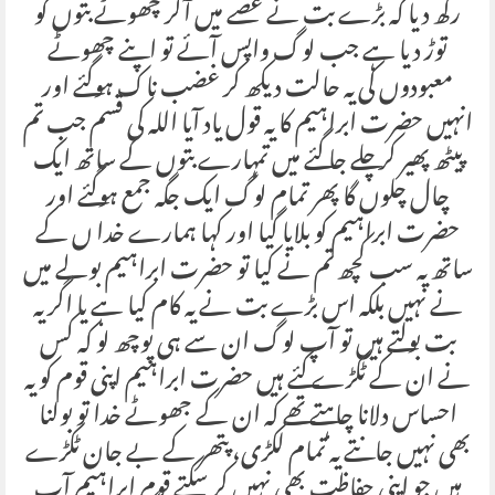
رکھ دیا کہ بڑے بت نے غصے میں آکر چھوٹے بتوں کو
توڑ دیا ہے جب لوگ واپس آئے تو اپنے چھوٹے
معبودوں کی یہ حالت دیکھ کر غضب ناک ہوگئے اور
انہیں حضرت ابراہیم کا یہ قول یاد آیا اللہ کی قسم جب تم
پیٹھ پھیر کر چلے جا گئے میں تمہارے بتوں کے ساتھ ایک
چال چلوں گا پھر تمام لوگ ایک جگہ جمع ہوگئے اور
حضرت ابراہیم کو بلایا گیا اور کہا ہمارے خدا ں کے
ساتھ یہ سب کچھ تم نے کیا تو حضرت ابراہیم بولے میں
نے نہیں بلکہ اس بڑے بت نے یہ کام کیا ہے یا اگر یہ
بت بولتے ہیں تو آپ لوگ ان سے ہی پوچھ لو کہ کس
نے ان کے ٹکڑے کئے ہیں حضرت ابراہیم اپنی قوم کو یہ
احساس دلانا چاہتے تھے کہ ان کے جھوٹے خدا تو بولنا
بھی نہیں جانتے یہ تمام لکڑی، پتھر کے بے جان ٹکڑے
ہیں جو اپنی حفاظت بھی نہیں کر سکتے قوم ابراہیم آپ