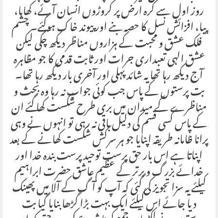
روز اول سے کرہ ارض پر کروڑوں انسان آئے، کھایا،
پیا، افزائش نسل کا حصہ بنے اور پیوند خاک ہوگئے۔ چشم
فلک عشق و محبت کے ہزاروں مناظر دیکھ چکی لیکن
عشق الہی تعبداری جرات اور ثابت قدمی کا جو مظاہرہ
آج دیکھ رہا تھا یہ شائد پہلی اور آخری بار دیکھ رہا تھا۔
بت پرستوں کے پاس جب کوئی جواب نہ رہا وہ بحث و
مناظرے کے میدان میں بری طرح شکست کھا گئے ان
کے پاس کسی قسم کی دلیل باقی نہ رہی تو انہوں نے وہی
پرانا ظامانہ طریقہ اپنایا جو ہر سرکش شکست کھانے کے بعد
اپناتا ہے اس بار حق پرست توحید پرست بندہ خدا اور
خدائے بزرگ و برتر کے عظیم عاشق حضرت ابراہیم
کیلئے یہ سزا تجویز کی گئی کہ آپ کو آگ کے آلا میں پھینک
دیا جائے اس کیلئے ایک بہت بڑا گڑھا بنایا گیا بت