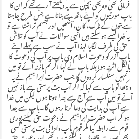
فرمائی تھی وہ بھی بچپن سے یہ دیکھتے آ رہے تھے کہ ان کا
باپ مورتیوں کو اپنے ہاتھ سے بناتا ہے جس طرح چاہتا
ہے بتوں کے ناک، کان، آنکھیں اور جسم تراشتا ہے تو
یہ خدا کیسے ہو سکتے ہیں انہی سوالات نے آپ کو تلاش
حق کی طرف لگایا لہذا آپ نے سب سے پہلے اپنے
باپ آزر کو دعوت اسلام دی باپ پر آپ کی دعوت کا
بالکل اثر نہ ہوا بلکہ باپ نے کہا اگر تم باز نہ آئے تو میں
تمہیں سنگسار کر دوں گا جب حضرت ابرا ہیم نے یہ
دیکھا تو باپ سے کہا کہ اگر آپ بت پرستی سے باز نہیں
آتے تو میں آپ سے آج سے جدا ہوتا ہوں لیکن میں خدا
سے آپ کی ہدایت کی دعا کرتا رہوں گا۔باپ سے جدا
ہو کر اب حضرت ابراہیم نے دعوت حق کیلئے پوری
قوم سے رابطہ کیا مگر قوم باپ دادا کی بت پرستی کسی