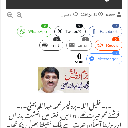
31. مئ 2026
Nazar
0 تبصرے
0
0
0
WhatsApp
Twitter/X
Facebook
0
0
0
Print
Email
Reddit
0
0
Messenger
Shares
۔،۔خلیل اللہ۔پروفیسر محمد عبداللہ بھٹی۔،۔
فرشتے محو حیرت تھے، ہوا میں، فضا میں انگشت بدنداں
اور بوڑھا آسمان حیرت سے پلک جھپکنا بھول چکا تھا۔