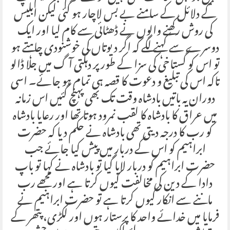
کے دلائل کے سامنے بے بس لاچار ہو گئی لیکن ابلیس
کی روش رکھنے والوں نے ڈھٹائی سے کام لیا اور ایک
دوسرے سے کہنے لگے کہ اگر دیوتاں کی خوشنودی چاہتے ہو
تو اس کو گستاخی کی سزا کے طور پر دہکتی آگ میں جلا ڈالو
تاکہ اس کی تبلیغ و دعوت کا قصہ ہی تمام ہو جائے۔ اسی
دوران یہ باتیں بادشاہ وقت تک بھی پہنچ گئیں اس زمانہ
میں عراق کا بادشاہ کا لقب نمرود ہوتا تھا اور رعایا بادشاہ
کو رب کا درجہ دیتی تھی بادشاہ نے حکم دیا کہ حضرت
ابراہیم کو اس کے دربار میں پیش کیا جائے جب
حضرت ابراہیم کو دربار لایا گیا تو بادشاہ نے کہا تو باپ
دادا کے دین کی مخالفت کیوں کرتا ہے اور مجھے رب
ماننے سے انکار کیوں کرتا ہے تو حضرت ابراہیم نے
فرمایا میں خدائے واحد کا پرستار ہوں اور لکڑی، پتھر کے