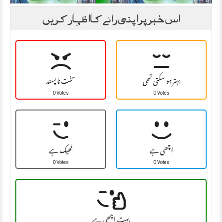
اس خبر پر اپنی رائے کا اظہار کریں
بہتر ہو سکتی تھی
سخت نا پسند
0 Votes
0 Votes
اچھی ہے
ٹھیک ہے
0 Votes
0 Votes
بہت اچھی ہے