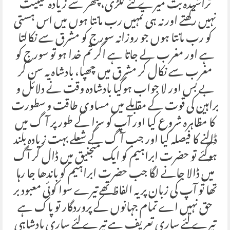
تراشیدہ بت میرے لئے لکڑی، پتھر سے زیادہ حیثیت
نہیں رکھتے اور نہ ہی تمہیں رب مانتا ہوں میں اس ہستی
کو رب مانتا ہوں جو روزانہ سورج کو مشرق سے نکالتا
ہے اور مغرب لے جاتا ہے اگر تم خدا ہو تو سورج کو
مغرب سے نکال کر مشرق میں چھپا، بادشاہ یہ سن کر
بے بس اور لا جواب ہوگیا بادشادہ وقت نے دلائل و
براہین کی قوت کے مقابلے میں مساوی طاقت و سطورت
کا مظاہرہ شروع کیا اور آپ کو سزا کے طور پر آگ میں
ڈالنے کا فیصلہ کیا اور جب آگ کے شعلے بہت زیادہ بلند
ہوگئے تو حضرت ابراہیم کو ایک منجنیق میں ڈال کر آگ
میں ڈالا جانے لگا جب حضرت ابراہیم کو باندھا جا رہا
تھا تو آپ کی زبان پر یہ الفاظ تھے تیرے سوا کوئی معبود بر
حق نہیں اے تمام جہانوں کے پروردگار تو پاک ہے
تیرے لئے ساری تعریف ہے تیرے لئے ساری بادشاہی