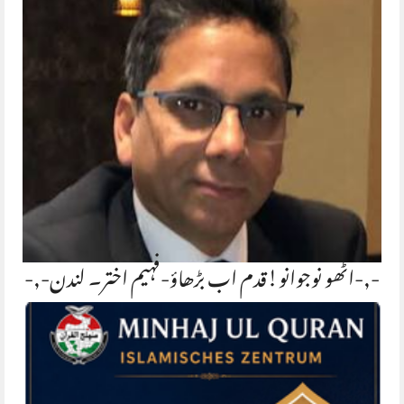
-,-اٹھو نوجوانو!قدم اب بڑھاؤ-فہیم اختر۔ لندن-,-