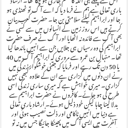
اس سے پہلے ہی اللہ کا حکم جاری ہو چکا تھا۔ ارشاد
باری تعالی ہے ہم نے فرما دیا کہ اے آگ تو ٹھنڈی ہو
جا اور ابراہیم کیلئے سلامتی بن جا۔ حضرت کعب بیان
کرتے ہیں اس روز زمین کے انسانوں میں سے کسی نے
بھی آگ سے فائدہ نہ اٹھایا اور آگ نے صرف حضرت
ابراہیم کی وہ رسیاں ہی جلایں جن سے انہیں باندھا گیا
تھا۔ منہال بن عمرو سے مروری کہ ابراہیم آگ میں 40
یا 50 دن تک رہے اور فرمایا کہ جتنی خوشگوار زندگی میں
نے ان دنوں میں گزاری ہے ان کے علاوہ کبھی نہیں
گزاری۔ میری خواہش ہے کہ میری ساری زندگی اسی
طرح کی ہو جائے۔ کافروں نے حضرت ابراہیم سے
بدلا لینا چاہا لیکن خود ذلیل ہوئے۔ ارشاد باری تعالی
ہے دنیا میں انہیں ناکامی اور ذلت نصیب ہوئی اور
آخرت میں ایسی آگ میں پھینکا جائیگا جس میں نہ تو