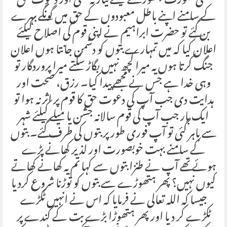
بھی صورت چھوڑنے کیلئے تیار نہ تھی اور دعوت حق
کے سامنے اپنے باطل معبودوں کے حق میں گونگے بہرے
بن گئے تو حضرت ابراہیم نے اپنی قوم کی اصلاح کیلئے
اعلان کیا کہ میں تمہارے بتوں کو دشمن جانتا ہوں اعلان
جنگ کرتا ہوں یہ میرا کچھ نہیں بگاڑ سکتے میرا پروردگار تو
وہی خدا ہے جس نے مجھے پیدا کیا۔ رزق، صحت اور
ہدایت دی جب آپ کی دعوت حق کا قوم پر اثر نہ ہوا تو
ایک بار جب آپ کی قوم سالانہ جشن یا میلے کیلئے شہر
سے باہر گئی تو آپ فوری طور پر بتوں کی طرف گئے۔ بتوں
کے سامنے بہت خوبصورت اور لذیر کھانے پڑے
ہوئے تھے آپ نے طنزا بتوں سے کہا تم یہ کھانے کھاتے
کیوں نہیں؟ پھر ہتھوڑے سے بتوں کو توڑنا شروع کردیا
جیسا کہ اللہ تعالی نے فرمایا کہ اس نے انہیں ٹکڑے
ٹکڑے کر دیا اور پھر ہتھوڑا بڑے بت کے کندے پر