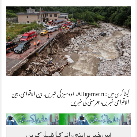
کیٹاگری میں :
Allgemein
،
اووسیز کی خبریں
،
بین الاقوامی
،
بین
الاقوامی خبریں
،
جرمنی کی خبریں
اس خبر پر اپنی رائے کا اظہار کریں