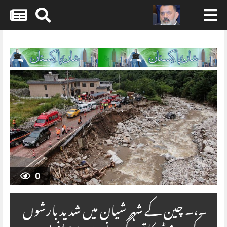
Skip
to
content
0
۔،۔ چین کے شہر شیان میں شدید بارشوں