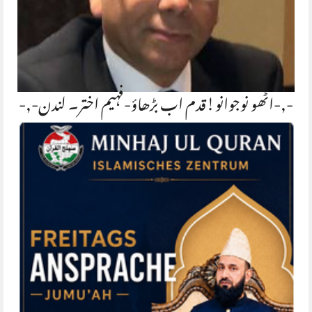
-,-اٹھو نوجوانو!قدم اب بڑھاؤ-فہیم اختر۔ لندن-,-