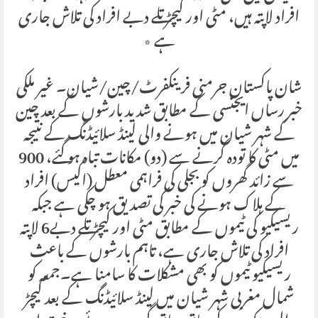
افراد لاپتہ ہیں، مٹی اور کیچڑ تلے دبے افراد کی تلاش جاری
ہے ٭
شان پاکستان جرمنی فرینکفرٹ/چین/شیان۔ غیر ملکی
خبر رساں ایجنسی کے مطابق شدید بارشوں کے بعد چین
کے شہر شیان میں ہونے والی لینڈ سلائیڈنگ کے نتیجہ
میں مٹی کا تودہ گرنے سے (دو) مکانات تباہ ہو گئے، 900
سے زائد گھروں کو بجلی کی فراہمی معطل (اکیس) افراد
کے ہلاک ہونے کی خبر کی تصدیق ہو چکی ہے جبکہ
ریسیکیو کی ٹیموں کے مطابق مٹی اور کیچڑ تلے دبے6 لاپتہ
افراد کی تلاش جاری ہے، تاہم بارشوں کے باعث
ریسیکیو ٹیموں کو بھی مشکلات کا سامنا ہے۔جمعہ کو
شمال مغربی شہر شیان میں لینڈ سلائیڈنگ کے بعد کیچڑ