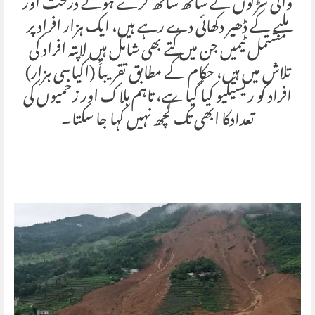
والی سڑکوں کے ساتھ ساتھ گرے ہوئے درخت اور
ملبے کے ڈھیر دکھائی دے رہے ہیں، ایک ہزار افراد پر
مشتمل ٹیمیں جن میں کُتے بھی شامل ہیں لاپتہ افراد کی
تلاش میں ہیں، حکام کے مطابق تقریباََ (اکیاسی ہزار)
افراد کو ریسیکیو کیا گیا ہے، تاہم ہلاک اور زخمیوں کی
تعدادکا ابھی تک کچھ نہیں کہا جا سکتا۔