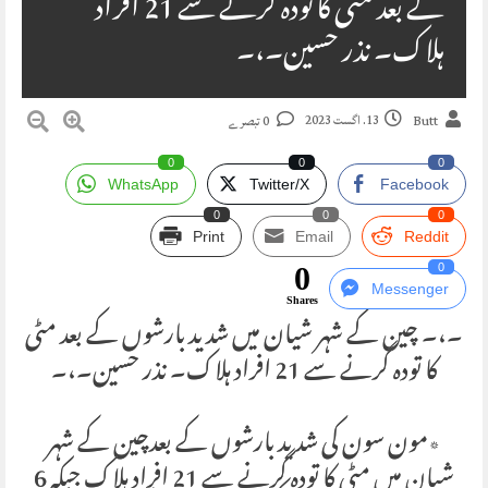
کے بعد مٹی کا تودہ گرنے سے 21 افراد
ہلاک۔ نذر حسین۔،۔
13. اگست 2023
Butt
0 تبصرے
0
0
0
WhatsApp
Twitter/X
Facebook
0
0
0
Print
Email
Reddit
0
0
Messenger
Shares
۔،۔ چین کے شہر شیان میں شدید بارشوں کے بعد مٹی
کا تودہ گرنے سے 21 افراد ہلاک۔ نذر حسین۔،۔
٭مون سون کی شدید بارشوں کے بعدچین کے شہر
شیان میں مٹی کا تودہ گرنے سے 21 افراد ہلاک جبکہ 6