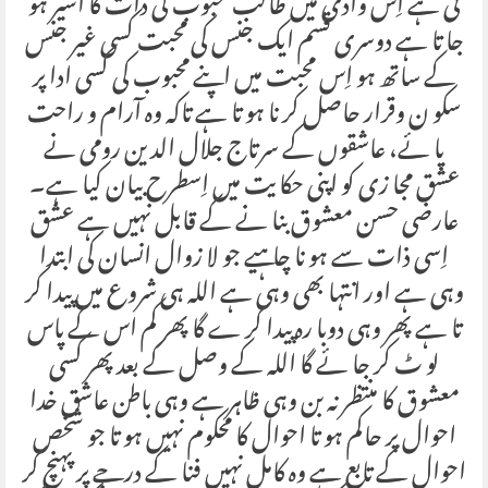
تی ہے اِس وادی میں طالب محبوب کی ذات کا اسیر ہو
جا تا ہے دوسری قسم ایک جنس کی محبت کسی غیر جنس
کے ساتھ ہو اِس محبت میں اپنے محبوب کی کسی ادا پر
سکو ن وقرار حاصل کر نا ہو تا ہے تاکہ وہ آرام و راحت
پا ئے، عاشقوں کے سرتاج جلال الدین رومی نے
عشق مجا زی کو اپنی حکا یت میں اِسطرح بیان کیا ہے۔
عارضی حسن معشوق بنا نے کے قابل نہیں ہے عشق
اِسی ذات سے ہو نا چا ہیے جو لا زوال انسان کی ابتدا
وہی ہے اور انتہا بھی وہی ہے اللہ ہی شروع میں پیدا کر
تا ہے پھر وہی دوبا رہ پیدا کر ے گا پھر کم اس کے پاس
لو ٹ کر جا ئے گا اللہ کے وصل کے بعد پھر کسی
معشوق کا منتظر نہ بن وہی ظاہر ہے وہی باطن عاشق خدا
احوال پر حاکم ہو تا احوال کا محکوم نہیں ہو تا جو شخص
احوال کے تابع ہے وہ کامل نہیں فنا کے درجے پر پہنچ کر