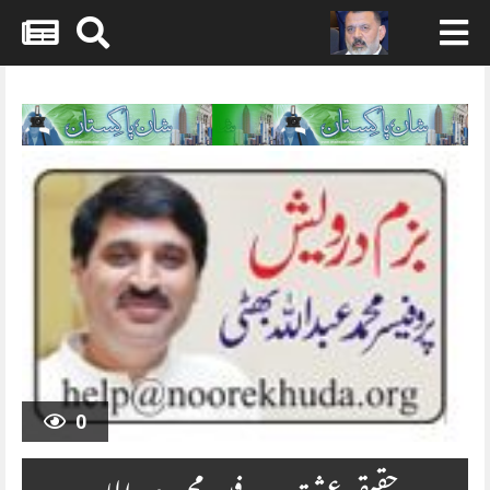
Skip
to
content
0