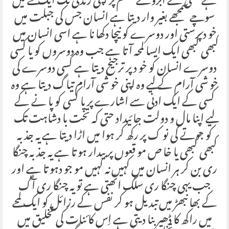
ہے کسی کے آبروئے چشم پر اپنی زندگی تک ایک لمحے میں
سوچے سمجھے بغیر وار دیتا ہے انسان جس کی جبلت میں
خو دپرستی اور دوسرے کو نیچا دکھا نا ہے اسی انسان میں
کبھی کبھی ایک ایسا لمحہ آتا ہے جب وہ دوسروں کو یا کسی
دوسرے انسان کو خو د پر ترجیح دیتا ہے کسی دوسرے کی
خو شی آرام کے لیے وہ اپنی خو شی آرام تیاگ دیتا ہے وہ
کسی کے ایک ادنی سے اشارے پر یا کسی کو پا نے کے
لیے اپنا مال و دولت جا ئیداد حتی کہ تخت با دشاہت تک
کو جوتے کی نو ک پر رکھ کر ہوا میں اڑا دیتا ہے یہ جذبہ
کبھی کبھی یا خا ص مو قعوں پر بیدار ہو تا ہے یہ جذبہ چنگا
ری بن کر ہر انسان میں کہیں نہ کہیں مو جو دہو تا ہے اور
جب یہی چنگا ری سلگ اٹھتی ہے تو یہ چنگا ری آگ
کے بھا نبھڑ میں تبدیل ہو کر نفس کے رزائل کو ایک لمحے
میں راکھ کا ڈھیر بنا دیتی ہے اِس کا ئنات کی تخلیق میں