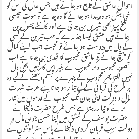
احوال عاشق کے تا بع ہو جا تے ہیں جس حال کی اس کو
خوا ہش ہو وہ پیدا ہو جا ئے گا وہ چاہے تو موت جیسی
تلخ چیز بھی شیریں بن جا تی ہے اور کانٹے پھول بن
جاتے ہیں عشق کیسا جذبہ ہے کہ جب تیر بن کے کسی
کے دل میں پیوست ہو جا ئے تو محبت جب اپنے کمال
کو پہنچ جا ئے تو عاشق محبوب کا قیدی بن جاتا ہے اب
تصور محبوب ذکر محبوب کے بغیر اس کا کہیں بھی دل
نہیں لگتا پھر محبوب کے چہرے پر تبسم دیکھنے کے لیے وہ
ہر طرح کی قربا نی کے لیے تیا ر ہو جا تا ہے عزت شہرت
مال و دولت اپنی جان تک محبوب کے قدموں میں نثار
کر نے کو تیا ررہتا ہے جس طرح حضرت ذلیخا نے
حضرت یو سف کے عشق میں اپنا حسن جوانی مال و
دولت سب قربان کر دی ذلیخا کے پاس ستر اونٹوں کے