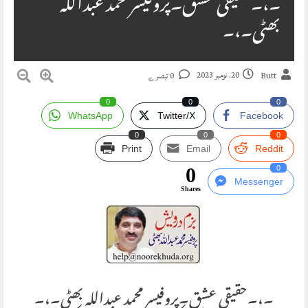
۔،۔حقیقی عشق۔پروفیسر محمد عبداللہ
بھٹی۔،۔
20. نومبر 2023
Butt
0 تبصرے
0
0
0
WhatsApp
Twitter/X
Facebook
0
0
0
Print
Email
Reddit
0
0
Messenger
Shares
۔،۔حقیقی عشق۔پروفیسر محمد عبداللہ بھٹی۔،۔