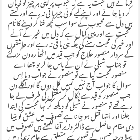
فرماتے ہیں محبت یہ ہے کہ محبوب پر اپنی ہر چیز کو قربان
کر دیا جا ئے اور اپنے لیے کو ئی چیز با قی نہ رہے اور کہتے
ہیں دل سے محبوب کے سوا سب کچھ فنا کر دینے کا نام
محبت ہے اور یہی کمال ہے کہ دل میں غیر کے آنے
اور غیر کی محبت رہنے کی جگہ ہی با قی نہ رہے اور عاشقوں
کے سردار منصور حلاج کو جب قید میں اٹھا رہ دن گزر گئے
تو جناب شبلی نے ان کے پاس جا کر پو چھا اے
منصور محبت کیا ہے تو منصور نے جواب دیا اِس
سوال کا جواب آج نہیں تمہیں کل دوں گا اور اگلے دن
جب منصور کو قید سے نکال کر مقتل کی طرف لے جا
رہے تھے تو منصور نے شبلی کو دیکھ کر کہا محبت کی ابتدا
جلنا اور انتہا قتل ہو جا نا ہے تصوف میں عشق کو بنیا
دی مقام حاصل ہے ڈاکٹر وزیر آغا لکھتے ہیں تصوف میں
پہلا درجہ حسن کے ظہور سے متعلق سے عام زندگی میں