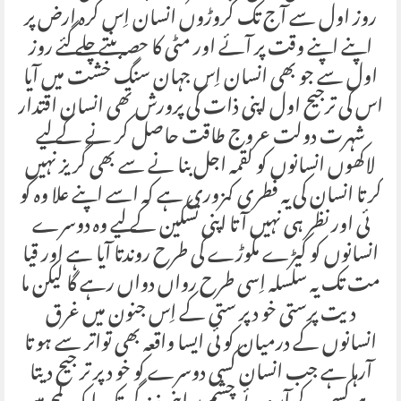
روز اول سے آج تک کروڑوں انسان اِس کرہ ارض پر
اپنے اپنے وقت پر آئے اور مٹی کا حصہ بنتے چلے گئے روز
اول سے جو بھی انسان اِس جہان سنگ خشت میں آیا
اس کی ترجیح اول اپنی ذات کی پرورش تھی انسان اقتدار
شہرت دولت عروج طاقت حاصل کر نے کے لیے
لاکھوں انسانوں کو لقمہ اجل بنا نے سے بھی گریز نہیں
کر تا انسان کی یہ فطری کمزوری ہے کہ اسے اپنے علا وہ کو
ئی اور نظر ہی نہیں آتا اپنی تسکین کے لیے وہ دوسرے
انسانوں کو کیڑے مکوڑے کی طرح روندتا آیا ہے اور قیا
مت تک یہ سلسلہ اِسی طرح رواں دواں رہے گا لیکن ما
دیت پرستی خو دپر ستی کے اِس جنون میں غرق
انسانوں کے درمیان کو ئی ایسا واقعہ بھی تواتر سے ہو تا
آرہا ہے جب انسان کسی دوسرے کو خو د پر تر جیح دیتا