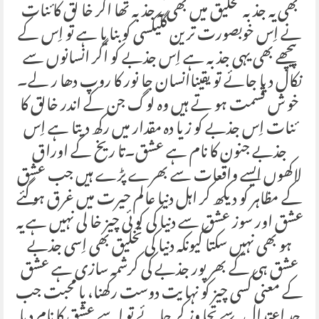
بھی یہ جذبہ تخلیق میں بھی یہ جذبہ تھا اگر خا لق کا ئنات
نے اِس خوبصورت ترین گلیکسی کو بنا یا ہے تو اِس کے
پیچھے بھی یہی جذبہ ہے اِس جذبے کو اگر انسانوں سے
نکال دیا جائے تو یقیناانسان جا نور کا روپ دھا ر لے۔
خو ش قسمت ہو تے ہیں وہ لوگ جن کے اندر خالق کا
ئنات اِس جذبے کو زیا دہ مقدار میں رکھ دیتا ہے اِس
جذبے جنون کا نام ہے عشق۔تا ریخ کے اوراق
لاکھوں ایسے واقعات سے بھرے پڑے ہیں جب عشق
کے مظاہر کو دیکھ کر اہل دنیا عالم حیرت میں غرق ہو گئے
عشق اور سوز عشق سے دنیا کی کو ئی چیز خا لی نہیں ہے یہ
ہو بھی نہیں سکتا کیونکہ دنیا کی تخلیق بھی اِسی جذبے
عشق ہی کے بھر پور جذبے کی کرشمہ سازی ہے عشق
کے معنی کسی چیز کو نہا یت دوست رکھنا، یا محبت جب
حد اعتدال سے تجا وز کر جا ئے تو اسے عشق کا نام دیا