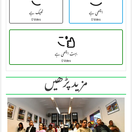
اچھی ہے
ٹھیک ہے
0 Votes
0 Votes
بہت اچھی ہے
0 Votes
مزید پڑھیں