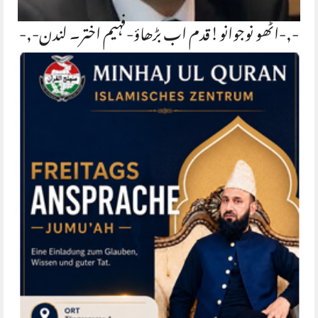
-,-اٹھو نوجوانو!قدم اب بڑھاؤ-فہیم اختر۔ لندن-,-