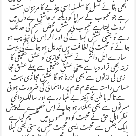
بھی بقا ئے نسل کا سلسلہ اِسی جذبے کا مرہون منت
ہے جو محبوب کے سراپا کو دیکھ کر عاشق کے دل میں
کروٹ لیتا ہے محبوب کی کشش محض جسم کی حد تک
رہے تو جنبی کشش کہلا ئے گی اور اگر اِس کی تہذیب ہو
جا ئے تو محبت کی لطا فت میں تبدیل ہو جا ئے گی بہت
سارے اہل دانش نے عشقِ مجازی کو عشق حقیقی کا
زینہ بھی قرار دیا ہے یعنی عشقِ حقیقی سے پہلے عشق مجا
زی کی لذتوں سے بھی گزرنا ہو گا عشقِ مجا زی بہت
حساس راستہ ہے قدم قدم پر راہنما ئی کی ضرورت ہو تی
ہے تا کہ با طن کا آئینہ بے غبا ررہے اور سالک دائمی
مسرتوں سے بھی ہمکنار ہو جائے اِس خطرے کے پیشِ
نظر اہل حق نے محبت کو دو قسموں میں تقسیم کیا ہے
ایک جنس سے محبت ایسی محبت نفس پرستی بھی کہلا