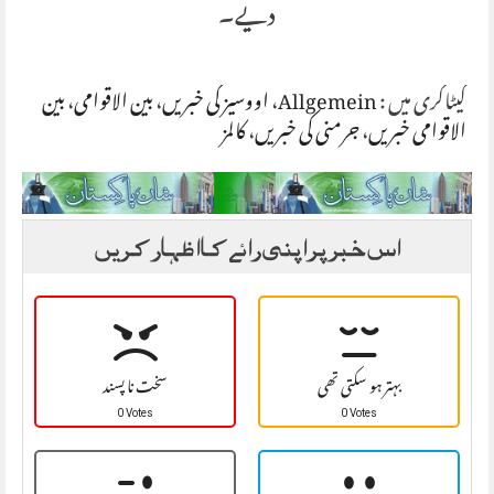
دیے۔
کیٹاگری میں :
Allgemein
،
اووسیز کی خبریں
،
بین الاقوامی
،
بین
الاقوامی خبریں
،
جرمنی کی خبریں
،
کالمز
اس خبر پر اپنی رائے کا اظہار کریں
بہتر ہو سکتی تھی
سخت نا پسند
0 Votes
0 Votes