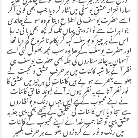
وزن کے برابر ہیرے جو اہرات سونے چاندی تھا یہ
سارا خزانہ عشقِ یو سفی میں نثار کر دیا جب بھی کو ئی آکر
اسے حضرت یو سف کی اطلا ع دیتا تو وہ سو نے چاندی
جوا ہرات سے نوا ز دیتی یہاں تک کہ کچھ بھی با قی نہ رہا
اس نے ہر چیز کو یو سف کہہ کر پکا ر نا شروع کر دیا تھا
اور حضرت یوسف کے علا وہ سب کچھ بھو ل گئی اسے
آسمان یہ چاند ستاروں کی جگہ بھی حضرت یو سف ہی
نظر آتے بلا شبہ کائنات میں ہر طرف عشق و محبت کے
جلو ے بکھرے ہو ئے ہیں کائنات کی ہر چیز میں عشق کا
نور نظر آتا ہے یہ نظر کیوں نہ آئے کیونکہ خا لقِ کائنات
نے اپنے محبوب کے لیے اِس جہاں رنگ و بو نظاروں
سے سجا دیا اِس کا ئنات کی تخلیق کے پیچھے بھی یہی جذبہ
عشق یہی تو تھا جب خدا نے اپنے محبوب کے کائنات
میں رنگ و نور کے کروڑوں جلوے ہر طرف بکھیر