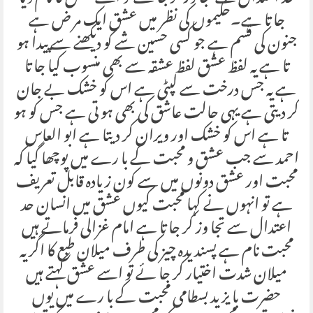
جا تا ہے۔حکیموں کی نظر میں عشق ایک مر ض ہے
جنون کی قسم ہے جو کسی حسین شے کو دیکھنے سے پیدا ہو
تا ہے یہ لفظ عشق لفظ عشقہ سے بھی منسوب کیا جا تا
ہے یہ جس درخت سے لپٹی ہے اس کو خشک بے جان
کر دیتی ہے یہی حالت عاشق کی بھی ہو تی ہے جس کو ہو
تا ہے اس کو خشک اور ویران کر دیتا ہے ابو العاس
احمد سے جب عشق و محبت کے با رے میں پوچھا گیا کہ
محبت اور عشق دونوں میں سے کون زیادہ قابل تعریف
ہے تو انہوں نے کہا محبت کیوں عشق میں انسان حد
اعتدال سے تجا وز کر جا تا ہے امام غزالی فرماتے ہیں
محبت نام ہے پسندیدہ چیز کی طرف میلان طبع کا اگر یہ
میلان شدت اختیار کر جا ئے تو اسے عشق کہتے ہیں
حضرت با یزید بسطامی محبت کے با رے میں یوں