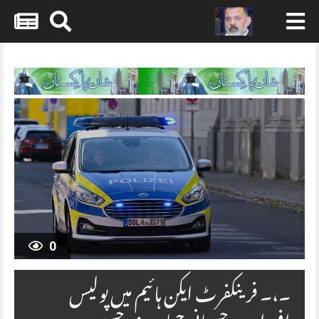
Skip
to
content
0
۔،۔ فرینکفرٹ ایکن ہائیم میں پولیس