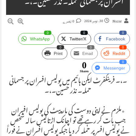
افسران پر جسمانی حملہ۔ نذر حسین۔،۔
30. نومبر 2024
Nazar
0 تبصرے
0
0
0
WhatsApp
Twitter/X
Facebook
0
0
0
Print
Email
Reddit
0
0
Messenger
Shares
۔،۔ فرینکفرٹ ایکن ہائیم میں پولیس افسران پر جسمانی
حملہ۔ نذر حسین۔،۔
٭ملزم نے اپنی دوست کی مار پیٹ کی پولیس افسران
جب بات کر رہے تھے تو اچانک اڑتالیس سالہ شخص
نے پولیس افسر پر حملہ کر دیا جبکہ پولیس افسران نے فوراََ