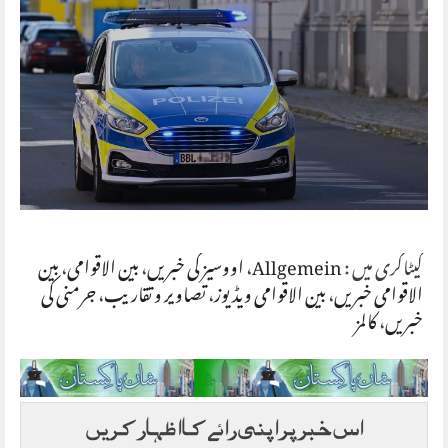
کیٹاگری میں :
Allgemein
،
اووسیز کی خبریں
،
بین الاقوامی
،
بین
الاقوامی خبریں
،
بین الاقوامی ویڈیوز
،
تصاویر و تقاریب
،
جرمنی کی
خبریں
،
کالمز
اس خبر پر اپنی رائے کا اظہار کریں