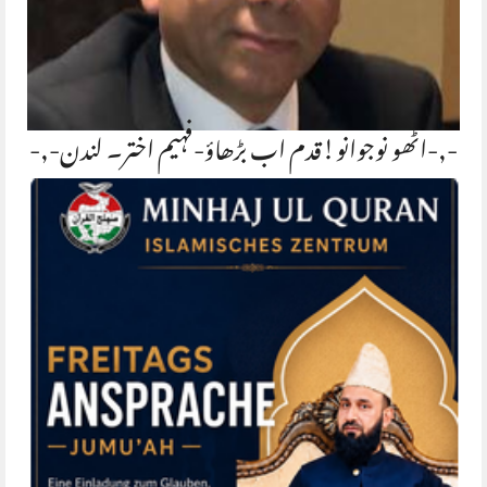
-,-اٹھو نوجوانو!قدم اب بڑھاؤ-فہیم اختر۔ لندن-,-