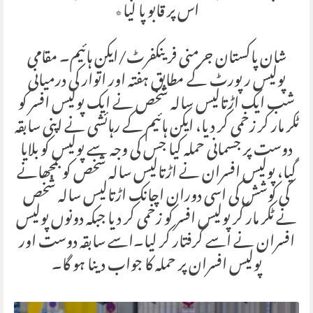
اس پر قابو پا لیا٭
شان پاکستان جرمنی فرینکفرٹ/ایکن ہائیم۔ مقامی
پولیس رپورٹ کے مطابق ہفتہ اور اتوار کی درمیانی
شب ایک اڑتالیس سالہ شخص نے ایک پولیس افسر کو
ٹکر مار کر زخمی کر دیا، ایکن ہائیم کے رہائشی نے اپنی سابقہ
دوست پر جسمانی حملہ کیا جس کی وجہ سے پولیس کو بلایا
گیا، پولیس افسران نے اڑتالیس سالہ شخص کو بمجھانے
کی کوشش کی اسی دوران اچانک اڑتالیس سالہ شخص
نے ٹکر مار کر پولیس افسر کو زخمی کر دیا جبکہ دونوں پولیس
افسران نے اسے گرفتار کر لیا۔اسے سابقہ دوست اور
پولیس افسران پر حملہ کا جواب دینا ہو گا۔