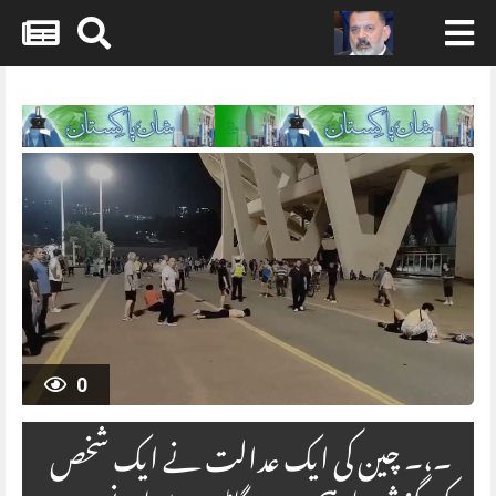
Skip
to
content
0
۔،۔ چین کی ایک عدالت نے ایک شخص