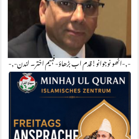
-,-اٹھو نوجوانو!قدم اب بڑھاؤ-فہیم اختر۔ لندن-,-