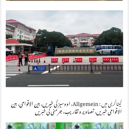
کیٹاگری میں :
Allgemein
،
اووسیز کی خبریں
،
بین الاقوامی
،
بین
الاقوامی خبریں
،
تصاویر و تقاریب
،
جرمنی کی خبریں