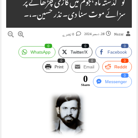
کو گذشتہ ماہ ہجوم میں گاڑی چڑھانے پر
سزائے موت سنا دی۔ نذر حسین۔،۔
28. دسمبر 2024
Nazar
0 تبصرے
0
0
0
WhatsApp
Twitter/X
Facebook
0
0
0
Print
Email
Reddit
0
0
Messenger
Shares