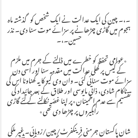
۔،۔ چین کی ایک عدالت نے ایک شخص کو گذشتہ ماہ
ہجوم میں گاڑی چڑھانے پر سزائے موت سنا دی۔ نذر
حسین۔،۔
٭عوامی تحفظ کو خطرے میں ڈالنے کے جرم میں ملزم
کے کیس پر کھلی عدالت میں مقدمہ سنا اور اسی دن
سزائے موت سنائی گئی۔ وان وی کیو کا یہ گھناونا اس کی
ناکام شادی، ذاتی مایوسی اور طلاق کے بعد جائیداد کی
تقسیم سے عدم اطمینان٭پر اپنا غصّہ نکالنے کے لئے گاڑی
راہگیروں پر چڑھا دی تھی٭
شان پاکستان جرمنی فرینکفرٹ/چین/زوہائی۔ غیر ملکی