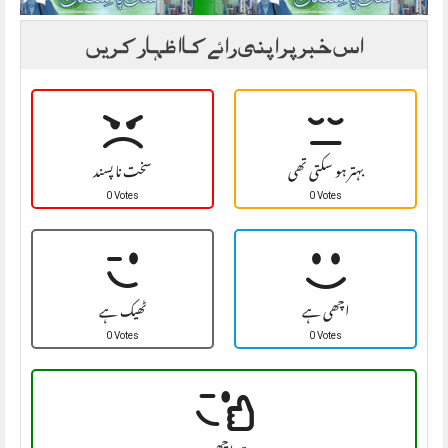
اس خبر پر اپنی رائے کا اظہار کریں
بہتر ہو سکتی تھی
سخت نا پسند
0 Votes
0 Votes
اچھی ہے
ٹھیک ہے
0 Votes
0 Votes