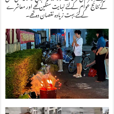
کے نتائج عوام کے لئے نہایت سنگین تھے اور معاشرے
کے لئے بہت زیادہ نقصان دہ تھے۔