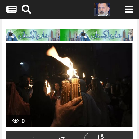
Skip
to
content
0