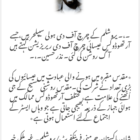
۔،۔ یروشلم کے چرچ آف دی ہولی سیپلحر میں،جسے
آرتھوڈوکس عیسائی چرچ آف دی ریریزیشن کہتے ہیں
آگ روشن کی گئی۔ نذر حسین۔،۔
٭مقدس مقبرہ میں ہونے والی عبادت میں عیسائیوں کی
بڑی تعداد نے شرکت کی۔مقدس روشنی مسیح کے جی
اُٹھنے کی علامت ہے، مختلف آرتھوڈوکس ممالک میں
ہوائی جہاز کے ذریعہ بھیجی جاتی ہے جو وہاں ایسٹر کے
اجتماع کے لئے استعمال ہوتی ہے٭
شان پاکستان جرمنی فرینکفرٹ/یروشلم۔ غیر ملکی خبر