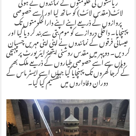
ریاستوں کی حکومتوں کے نمائندوں نے ہولی
لائٹ(مقدس لائٹ) کو ساتھ لیا اور اسے خصوصی
پروازوں کے ذریعے اپنے اپنے دارالحکومتوں تک
پہنچایا۔ داخلی دروازے کو موم بتی سے بند کر دیا گیا اور
عیسائی فرقوں کے نمائندوں نے اپنی اپنی مہریں چسپان
کر دیں۔ دوپہر میں مقدس روشنی ایتھنز ایئرپورٹ پر پہنچی
وہاں سے اسے خصوصی طیاروں کے ذریعے ملک بھر
کے گرجا گھروں تک پہنچایا گیا جہاں اسے ایسٹر ماس کے
دوران وفاداروں میں تقسیم کیا گیا۔