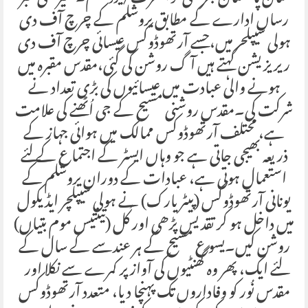
رساں ادارے کے مطابق یروشلم کے چرچ آف دی
ہولی سیپلحر میں،جسے آرتھوڈوکس عیسائی چرچ آف دی
ریریزیشن کہتے ہیں آگ روشن کی گئی،مقدس مقبرہ میں
ہونے والی عبادت میں عیسائیوں کی بڑی تعداد نے
شرکت کی۔مقدس روشنی مسیح کے جی اُٹھنے کی علامت
ہے، مختلف آرتھوڈوکس ممالک میں ہوائی جہاز کے
ذریعہ بھیجی جاتی ہے جو وہاں ایسٹر کے اجتماع کے لئے
استعمال ہوتی ہے، عبادات کے دوران یروشلم کے
یونانی آرتھوڈوکس (پیٹر یارک) نے ہولی سیپلچر ایڈیکول
میں داخل ہو کر تقدیس پڑھی اور کُل (تینتیس موم بتیاں)
روشن کیں۔یسوع مسیح کے ہر عندسے کے سال کے
لئے ایک، پھر وہ گھنٹیوں کی آواز پر کمرے سے نکلا اور
مقدس نُور کو وفاداروں تک پہنچا دیا، متعدد آرتھوڈوکس