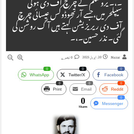
۔،۔ یروشلم کے چرچ آف دی ہولی
سیپلحر میں،جسے آرتھوڈوکس عیسائی چرچ
آف دی ریریزیشن کہتے ہیں آگ روشن کی
گئی۔ نذر حسین۔،۔
20. اپریل 2025
Nazar
0 تبصرے
0
0
0
WhatsApp
Twitter/X
Facebook
0
0
0
Print
Email
Reddit
0
0
Messenger
Shares