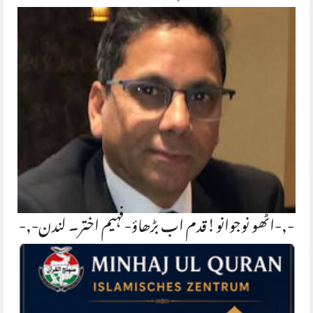
-,-اٹھو نوجوانو!قدم اب بڑھاؤ-فہیم اختر۔ لندن-,-