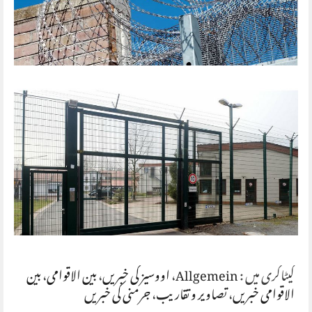
کیٹاگری میں :
Allgemein
،
اووسیز کی خبریں
،
بین الاقوامی
،
بین
الاقوامی خبریں
،
تصاویر و تقاریب
،
جرمنی کی خبریں