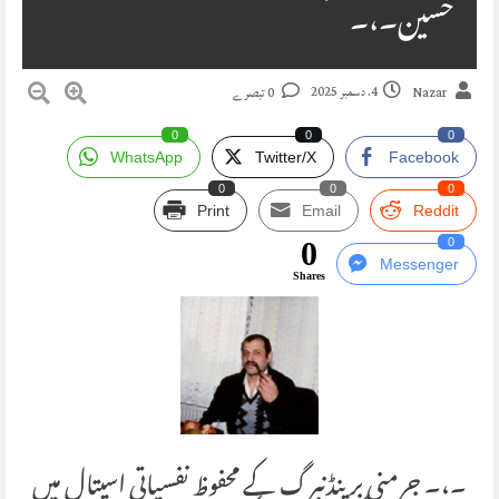
حسین۔،۔
4. دسمبر 2025
Nazar
0 تبصرے
0
0
0
WhatsApp
Twitter/X
Facebook
0
0
0
Print
Email
Reddit
0
0
Messenger
Shares
۔،۔ جرمنی برینڈنبرگ کے محفوظ نفسیاتی اسپتال میں