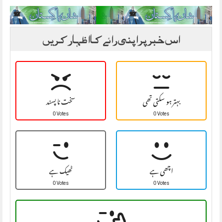
اس خبر پر اپنی رائے کا اظہار کریں
بہتر ہو سکتی تھی
سخت نا پسند
0 Votes
0 Votes
اچھی ہے
ٹھیک ہے
0 Votes
0 Votes