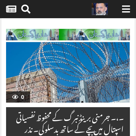
Skip
to
content
0
۔،۔ جرمنی برینڈنبرگ کے محفوظ نفسیاتی
اسپتال میں بچے کے ساتھ بدسلوکی۔ نذر