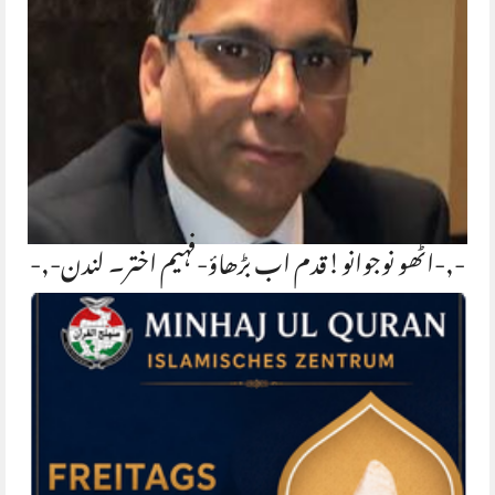
-,-اٹھو نوجوانو!قدم اب بڑھاؤ-فہیم اختر۔ لندن-,-