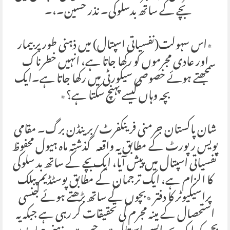
بچے کے ساتھ بدسلوکی۔ نذر حسین۔،۔
٭اس سہولت(نفسیاتی اسپتال) میں ذہنی طور پر بیمار
اور عادی مجرموں کو رکھا جاتا ہے، انہیں خطرناک
سمجھتے ہوئے خصوصی سیکورٹی میں رکھا جاتا ہے۔ایک
بچہ وہاں کیسے پہنچ سکتا ہے؟٭
شان پاکستان جرمنی فرینکفرٹ/برینڈن برگ۔ مقامی
پویس رپورٹ کے مطابق یہ واقعہ گذشتہ ماہ ہیول محفوظ
نفسیاتی اسپتال میں پیش آیا، ایک بچے کے ساتھ بد سلوکی
کا الزام ہے، ایک ترجمان کے مطابق پوسٹڈیم پبلک
پراسیکیوٹر کا دفتر ٭بچوں کے ساتھ بڑھتے ہوئے جنسی
استحصال کے مینہ مجرم کی تحقیقات کر رہی ہے جبکہ یہ