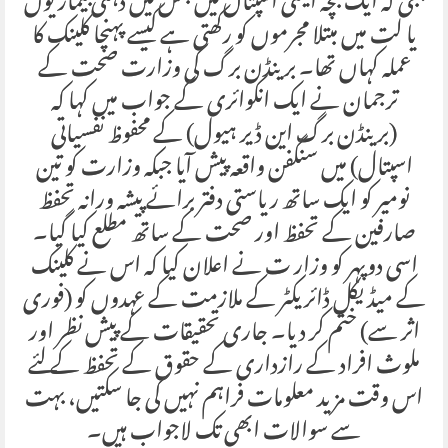
بجی کہ ایک بچہ ایسی اسپتال میں جس میں ذہنی بیماریوں
یا لت میں مبتلا مجرموں کو رکھتی ہے کیسے پہنچا کلینک کا
عملہ کہاں تھا۔ برینڈن برگ کی وزارت صحت کے
ترجمان نے ایک انکوائری کے جواب میں کہا کہ
(برینڈن برگ این ڈیر ہیول) کے محفوظ نفسیاتی
اسپتال) میں سنگفن واقعہ پیش آیا جبکہ وزارت کو تین
نومیر کو ایک ساتھ ریاستی دفتر برائے پیشہ ورانہ تحفظ
صارفین کے تحفظ اور صحت کے ساتھ مطلع کیا گیا۔
اسی دوپہر کو وزار ت نے اعلان کیا کہ اس نے کلینک
کے میڈیکل ڈائریکٹر کے ملازمت کے عہدوں کو (فوری
اثر سے) ختم کر دیا۔ جاری تحقیقات کے پیش نظر اور
ملوث افراد کے رازداری کے حقوق کے تحفظ کے لئے
اس وقت مزید معلومات فراہم نہیں کی جا سکتیں، بہت
سے سوالات ابھی تک لاجواب ہیں۔