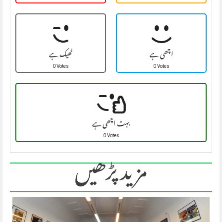
اچھی ہے
ٹھیک ہے
0 Votes
0 Votes
بہت اچھی ہے
0 Votes
مزید پڑھیں