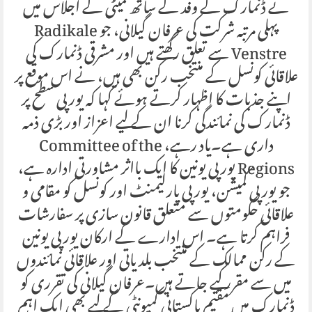
نے ڈنمارک کے وفد کے ساتھ کمیٹی کے اجلاس میں
پہلی مرتبہ شرکت کی عرفان گیلانی، جو Radikale
Venstre سے تعلق رکھتے ہیں اور مشرقی ڈنمارک کی
علاقائی کونسل کے منتخب رکن بھی ہیں، نے اس موقع پر
اپنے جذبات کا اظہار کرتے ہوئے کہا کہ یورپی سطح پر
ڈنمارک کی نمائندگی کرنا ان کے لیے اعزاز اور بڑی ذمہ
داری ہے۔یاد رہے، Committee of the
Regions یورپی یونین کا ایک بااثر مشاورتی ادارہ ہے،
جو یورپی کمیشن، یورپی پارلیمنٹ اور کونسل کو مقامی و
علاقائی حکومتوں سے متعلق قانون سازی پر سفارشات
فراہم کرتا ہے۔ اس ادارے کے ارکان یورپی یونین
کے رکن ممالک کے منتخب بلدیاتی اور علاقائی نمائندوں
میں سے مقرر کیے جاتے ہیں۔عرفان گیلانی کی تقرری کو
ڈنمارک میں مقیم پاکستانی کمیونٹی کے لیے بھی ایک اہم