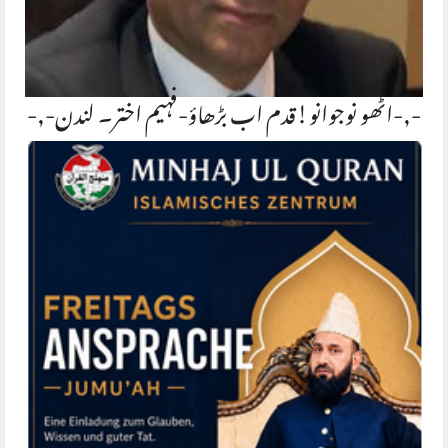
-,-اٹھو نوجوانو!قدم اب بڑھاؤ-فہیم اختر۔ لندن-,-