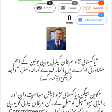
0
0
0
Print
Email
Reddit
0
0
Messenger
Shares
“پاکستانی نژاد عرفان گیلانی یورپی یونین کے اہم
مشاورتی ادارے میں ڈنمارک کے نمائندہ مقرر”واجد
قریشیؔ (ڈنمارک)
*کوپن ہیگن: پاکستانی نژاد ڈینش سیاست دان اور
برانڈبی میونسپل کونسل کے رکن عرفان گیلانی کو یورپی