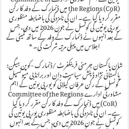
یونین کے اہم مشاورتی ادارے Committee of
the Regions (CoR) میں ڈنمارک کے وفد کا رکن
مقرر کر دیا گیا ہے۔ ان کی نامزدگی کی باضابطہ منظوری
یورپی یونین کی کونسل نے جون 2026 میں دی، جس
کے بعد انہوں نے ڈنمارک کے وفد کے ساتھ کمیٹی کے
اجلاس میں پہلی مرتبہ شرکت کی۔ *
شان پاکستان جرمنی فرینکفرٹ /ڈنمارک -کوپن ہیگن:
پاکستانی نژاد ڈینش سیاست دان اور برانڈبی میونسپل
کونسل کے رکن عرفان گیلانی کو یورپی یونین کے اہم
مشاورتی ادارے Committee of the Regions
(CoR) میں ڈنمارک کے وفد کا رکن مقرر کر دیا گیا
ہے۔ ان کی نامزدگی کی باضابطہ منظوری یورپی یونین کی
کونسل نے جون 2026 میں دی، جس کے بعد انہوں