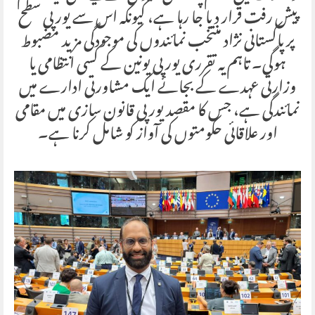
پیش رفت قرار دیا جا رہا ہے، کیونکہ اس سے یورپی سطح
پر پاکستانی نژاد منتخب نمائندوں کی موجودگی مزید مضبوط
ہوگی۔ تاہم یہ تقرری یورپی یونین کے کسی انتظامی یا
وزارتی عہدے کے بجائے ایک مشاورتی ادارے میں
نمائندگی ہے، جس کا مقصد یورپی قانون سازی میں مقامی
اور علاقائی حکومتوں کی آواز کو شامل کرنا ہے۔