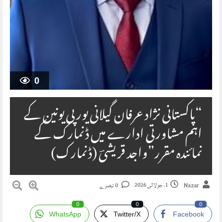
0
“پاکستانی نژاد عرفان گیلانی یورپی یونین کے
اہم مشاورتی ادارے میں ڈنمارک کے
نمائندہ مقرر”واجد قریشیؔ (ڈنمارک)
1. جولائی 2026
Nazar
0 تبصرے
0
0
0
WhatsApp
Twitter/X
Facebook