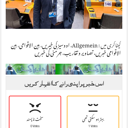
کیٹاگری میں :
Allgemein
،
اووسیز کی خبریں
،
بین الاقوامی
،
بین
الاقوامی خبریں
،
تصاویر و تقاریب
،
جرمنی کی خبریں
اس خبر پر اپنی رائے کا اظہار کریں
بہتر ہو سکتی تھی
سخت نا پسند
0 Votes
1 Votes